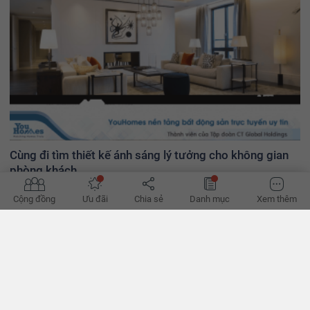
Cùng đi tìm thiết kế ánh sáng lý tưởng cho không gian
phòng khách
Đâu là thiết kế đèn hợp lý cho không gian phòng khách? Hãy cùng đi
Cộng đồng
Ưu đãi
Chia sẻ
Danh mục
Xem thêm
tìm lời giải trong bài viết dưới đây.