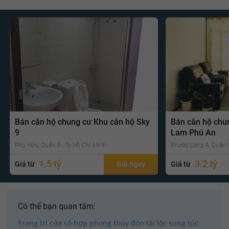
Bán căn hộ chung cư Khu căn hộ Sky
Bán căn hộ chu
9
Lam Phú An
Phú Hữu, Quận 9 , Tp Hồ Chí Minh
Phước Long A, Quận 9
1.5 tỷ
3.2 tỷ
Giá từ
Gọi ngay
Giá từ
Có thể bạn quan tâm:
Trang trí cửa sổ hợp phong thủy đón tài lộc sung túc