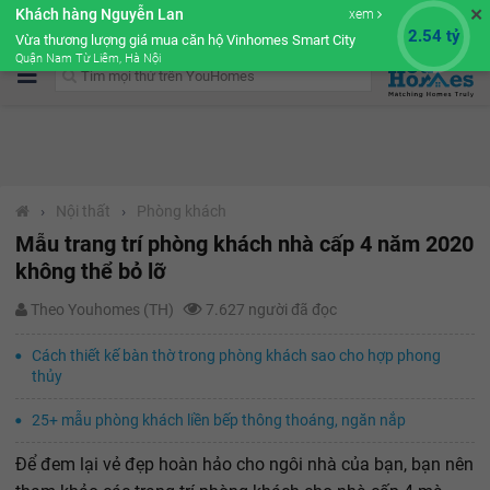
✕
Khách hàng Nguyễn Lan
xem
Cộng đồng Môi giới bPRO
2.54 tỷ
Vừa thương lượng giá mua căn hộ Vinhomes Smart City
Quận Nam Từ Liêm, Hà Nội
›
Nội thất
›
Phòng khách
Mẫu trang trí phòng khách nhà cấp 4 năm 2020
không thể bỏ lỡ
Theo Youhomes (TH)
7.627 người đã đọc
Cách thiết kế bàn thờ trong phòng khách sao cho hợp phong
thủy
25+ mẫu phòng khách liền bếp thông thoáng, ngăn nắp
Để đem lại vẻ đẹp hoàn hảo cho ngôi nhà của bạn, bạn nên