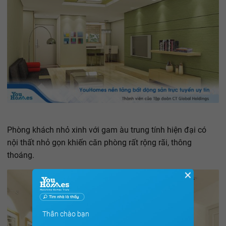
Phòng khách nhỏ xinh với gam àu trung tính hiện đại có
nội thất nhỏ gọn khiến căn phòng rất rộng rãi, thông
thoáng.
✕
Thân chào bạn