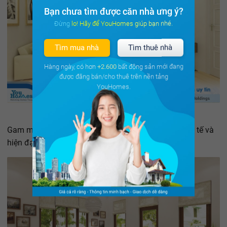
Bạn chưa tìm được căn nhà ưng ý?
Đừng lo! Hãy để YouHomes giúp bạn nhé.
Tìm mua nhà
Tìm thuê nhà
Hàng ngày, có hơn
+2.600
bất động sản mới đang
được đăng bán/cho thuê trên nền tảng
YouHomes.
Gam màu nhẹ nhàng, nền nã mang lại cảm giác tinh tế và
hiện đại.