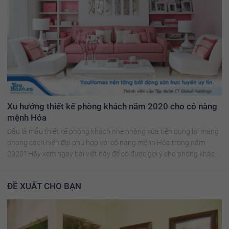
Xu hướng thiết kế phòng khách năm 2020 cho cô nàng
mệnh Hỏa
Đâu là mẫu thiết kế phòng khách nhẹ nhàng vừa tiện dụng lại mang
phong cách hiện đại phù hợp với cô nàng mệnh Hỏa trong năm
2020? Hãy xem ngay bài viết này để có được gợi ý cho phòng khách
lý tưởng!
ĐỀ XUẤT CHO BẠN