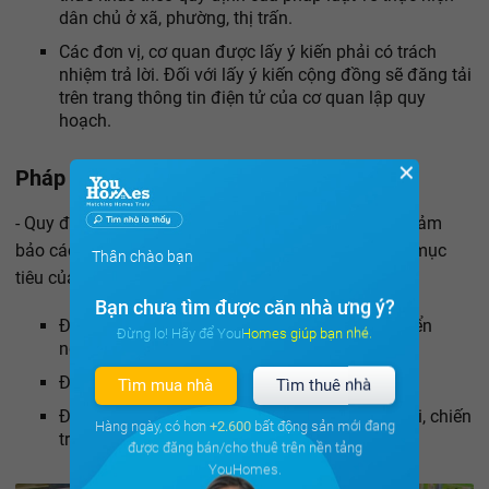
dân chủ ở xã, phường, thị trấn.
Các đơn vị, cơ quan được lấy ý kiến phải có trách
nhiệm trả lời. Đối với lấy ý kiến cộng đồng sẽ đăng tải
trên trang thông tin điện tử của cơ quan lập quy
hoạch.
✕
Pháp luật về điều chỉnh quy hoạch:
- Quy định của luật điều chỉnh quy hoạch cần phải đảm
bảo các nguyên tắc, đặc biệt là không làm thay đổi mục
Thân chào bạn
tiêu của quy hoạch nếu không phải là trường hợp:
Bạn chưa tìm được căn nhà ưng ý?
Điều chỉnh mục tiêu chiến lược kinh tế, phát triển
Đừng lo! Hãy để YouHomes giúp bạn nhé.
ngành, lĩnh vực.
Điều chỉnh địa giới hành chính.
Tìm mua nhà
Tìm thuê nhà
Điều chỉnh quy hoạch do tác động của thiên tai, chiến
Hàng ngày, có hơn
+2.600
bất động sản mới đang
tranh, biến đổi khí hậu.
được đăng bán/cho thuê trên nền tảng
YouHomes.