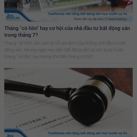
Tháng "cô hồn" hay cơ hội của nhà đầu tư bất động sản
trong tháng 7?
Tháng "cô hồn" vẫn luôn là nỗi ám ảnh của những nhà đầu tư bất
động sản. Nhưng ngày nay dân bất động sản có còn lo sợ trước
tháng "cô hồn" hay mong chờ đến tháng cơ hội?