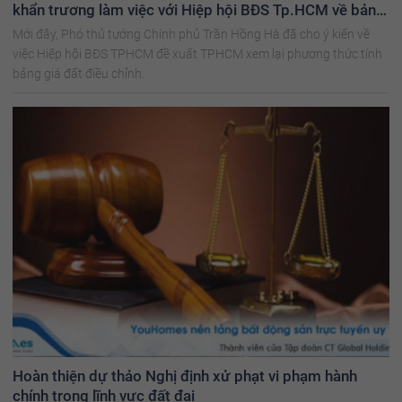
khẩn trương làm việc với Hiệp hội BĐS Tp.HCM về bảng
giá đất tại Tp.HCM
Mới đây, Phó thủ tướng Chính phủ Trần Hồng Hà đã cho ý kiến về
việc Hiệp hội BĐS TPHCM đề xuất TPHCM xem lại phương thức tính
bảng giá đất điều chỉnh.
Hoàn thiện dự thảo Nghị định xử phạt vi phạm hành
chính trong lĩnh vực đất đai