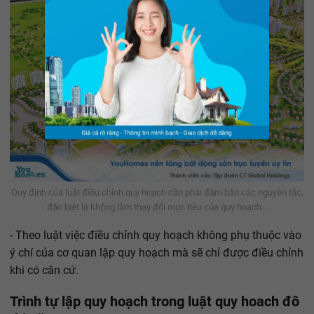
Quy định của luật điều chỉnh quy hoạch cần phải đảm bảo các nguyên tắc,
đặc biệt là không làm thay đổi mục tiêu của quy hoạch...
- Theo luật việc điều chỉnh quy hoạch không phụ thuộc vào
ý chí của cơ quan lập quy hoạch mà sẽ chỉ được điều chỉnh
khi có căn cứ.
Trình tự lập quy hoạch trong luật quy hoach đô