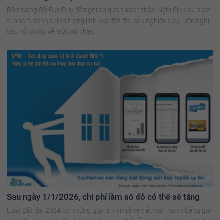
Bộ trưởng Đỗ Đức Duy đề nghị cơ quan soạn thảo Nghị định xử phạt
vi phạm hành chính trong lĩnh vực đất đai cần nghiên cứu, kiến nghị
các nội dung về mức xử phạt
Sau ngày 1/1/2026, chi phí làm sổ đỏ có thể sẽ tăng
Luật Đất đai 2024 có những quy định mới về việc ban hành bảng giá