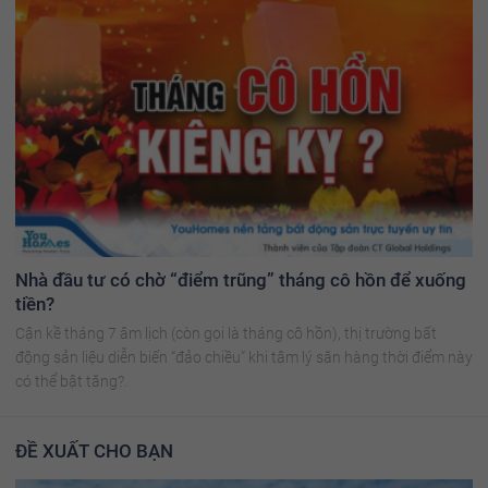
Nhà đầu tư có chờ “điểm trũng” tháng cô hồn để xuống
tiền?
Cận kề tháng 7 âm lịch (còn gọi là tháng cô hồn), thị trường bất
động sản liệu diễn biến “đảo chiều” khi tâm lý săn hàng thời điểm này
có thể bật tăng?.
ĐỀ XUẤT CHO BẠN