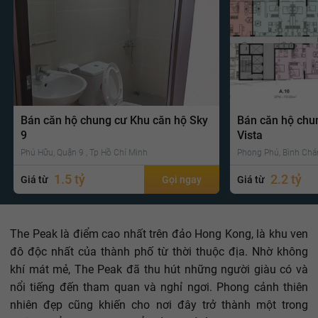
Bán căn hộ chung cư Khu căn hộ Sky
Bán căn hộ chu
9
Vista
Phú Hữu, Quận 9 , Tp Hồ Chí Minh
Phong Phú, Bình Chá
1.5 tỷ
2.2 tỷ
Giá từ
Gọi ngay
Giá từ
The Peak là điểm cao nhất trên đảo Hong Kong, là khu ven
đô độc nhất của thành phố từ thời thuộc địa. Nhờ không
khí mát mẻ, The Peak đã thu hút những người giàu có và
nổi tiếng đến tham quan và nghỉ ngơi. Phong cảnh thiên
nhiên đẹp cũng khiến cho nơi đây trở thành một trong