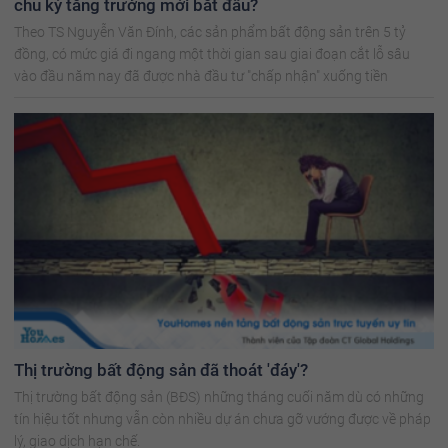
chu kỳ tăng trưởng mới bắt đầu?
Theo TS Nguyễn Văn Đính, các sản phẩm bất động sản trên 5 tỷ
đồng, có mức giá đi ngang một thời gian sau giai đoạn cắt lỗ sâu
vào đầu năm nay đã được nhà đầu tư "chấp nhận" xuống tiền
Thị trường bất động sản đã thoát 'đáy'?
Thị trường bất động sản (BĐS) những tháng cuối năm dù có những
tín hiệu tốt nhưng vẫn còn nhiều dự án chưa gỡ vướng được về pháp
lý, giao dịch hạn chế.