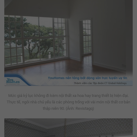
Mức giá kỷ lục không đi kèm nội thất xa hoa hay trang thiết bị hiện đại.
Thực tế, ngôi nhà chủ yếu là các phòng trống với vài món nội thất cơ bản
thập niên 90. (Ảnh: Revistagq)