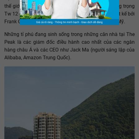
thế giới, chẳng hạn như khu phức hợp vô cùng sang trọng
Tw 12 đỉnh hoặc căn hộ Opus Hong Kong, được thiết kế bởi
Frank Gehry – kiến trúc sư lỗi lạc đương thời người Mỹ.
Những tỉ phú đang sinh sống trong những căn nhà tại The
Peak là các giám đốc điều hành cao nhất của các ngân
hàng châu Á và các CEO như Jack Ma (người sáng lập của
Alibaba, Amazon Trung Quốc).