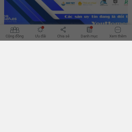
Cộng đồng
Ưu đãi
Chia sẻ
Danh mục
Xem thêm
'Đường phục hồi của bất động sản bớt khó'
Hành lang pháp lý dần hoàn thiện, tín dụng đã thoáng hơn, có thể
giúp hành trình phục hồi của bất động sản bớt khó khăn thời gian
tới, theo các chuyên gia. - VnExpress