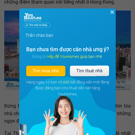
những điểm tham quan nổi tiếng nhất ở Hong Kong.
✕
Thân chào bạn
Bạn chưa tìm được căn nhà ưng ý?
Đừng lo! Hãy để YouHomes giúp bạn nhé.
Tìm mua nhà
Tìm thuê nhà
Hàng ngày, có hơn
+2.600
bất động sản mới đang
được đăng bán/cho thuê trên nền tảng
YouHomes.
Đứng trên The Peak, ta có thể phóng mắt ngắm nhìn tòa
nhà chọc trời và cảng Victoria với con đường dẫn tới những
ngọn đồi xanh của New Territories.
Tại The Peak, cũng có một số căn hộ thuộc top đắt nhất