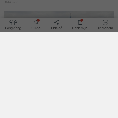
mức cao
Cộng đồng
Ưu đãi
Chia sẻ
Danh mục
Xem thêm
Bất động sản đang trên đà phục hồi
Nguồn cung khan hiếm kéo dài trong thời gian dài khiến những
người có nhu cầu thật về nhà ở đang rất “khát khao” tìm kiếm cho
mình một căn hộ phù hợp.