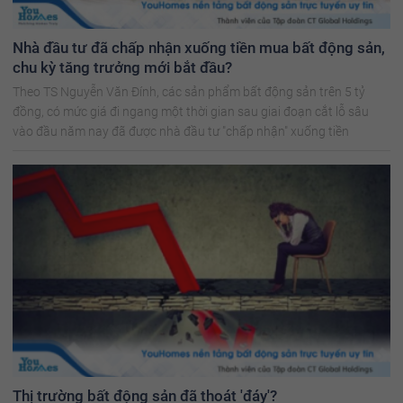
Nhà đầu tư đã chấp nhận xuống tiền mua bất động sản,
chu kỳ tăng trưởng mới bắt đầu?
Theo TS Nguyễn Văn Đính, các sản phẩm bất động sản trên 5 tỷ
đồng, có mức giá đi ngang một thời gian sau giai đoạn cắt lỗ sâu
vào đầu năm nay đã được nhà đầu tư "chấp nhận" xuống tiền
Thị trường bất động sản đã thoát 'đáy'?