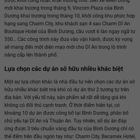
được khởi công hoặc khai trương như: bến xe Miền Đông
mới khai trương trong tháng 9, Vincom Plaza của Bình
Dương khai trương trong tháng 10, khởi công khu phức hợp
hạng sang Charm City, khu khách sạn 4 sao Charm Dĩ An
Boutique Hotel của Bình Dương, cầu vượt 6 làn ngay ngã tư
550… Các công trình này đưa vào vận hành, được kỳ vọng
sẽ mang đến một diện mạo mới cho Dĩ An trong lộ trình
nâng cấp lên thành phố.
Lựa chọn các dự án sở hữu nhiều khác biệt
Một sự lựa chọn khác là nhà đầu tư nên chọn các dự án sở
hữu nhiều khác biệt mà khó có dự án thứ 2 tương tự trên
địa bàn. Với yếu tố này, sản phẩm sẽ rất dễ tăng giá khi
không có đối thủ cạnh tranh. Ở thời điểm hiện tại, có
khoảng 10 dự án được công bố tại Bình Dương, phân bố
chủ yếu tại Dĩ An và Thuận An. Tuy nhiên, số dự án đáp
ứng được 3 tiêu chuẩn vàng đầu tư của Bình Dương chỉ có
thể đếm trên đầu ngón tay như: Charm City, Becamex Hotel,