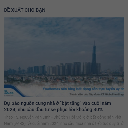
ĐỀ XUẤT CHO BẠN
Dự báo nguồn cung nhà ở "bật tăng" vào cuối năm
2024, nhu cầu đầu tư sẽ phục hồi khoảng 30%
Theo TS. Nguyễn Văn Đính - Chủ tịch Hội Môi giới bất động sản Việt
Nam (VARS), về cuối năm 2024, nhu cầu mua nhà ở tiếp tục duy trì ở