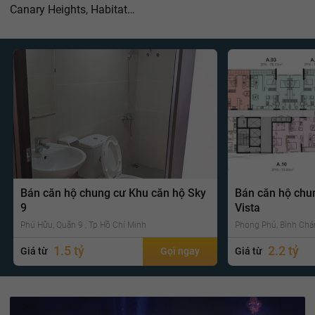
Canary Heights, Habitat…
Bán căn hộ chung cư Khu căn hộ Sky
Bán căn hộ chu
9
Vista
Phú Hữu, Quận 9 , Tp Hồ Chí Minh
Phong Phú, Bình Chá
1.5 tỷ
2.2 tỷ
Giá từ
Gọi ngay
Giá từ