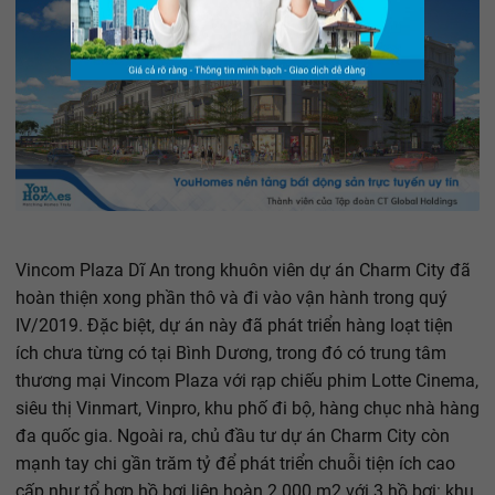
Vincom Plaza Dĩ An trong khuôn viên dự án Charm City đã
hoàn thiện xong phần thô và đi vào vận hành trong quý
IV/2019. Đặc biệt, dự án này đã phát triển hàng loạt tiện
ích chưa từng có tại Bình Dương, trong đó có trung tâm
thương mại Vincom Plaza với rạp chiếu phim Lotte Cinema,
siêu thị Vinmart, Vinpro, khu phố đi bộ, hàng chục nhà hàng
đa quốc gia. Ngoài ra, chủ đầu tư dự án Charm City còn
mạnh tay chi gần trăm tỷ để phát triển chuỗi tiện ích cao
cấp như tổ hợp hồ bơi liên hoàn 2.000 m2 với 3 hồ bơi: khu