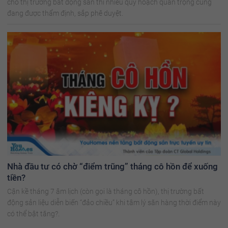
cho thị trường bất động sản thì nhiều quy hoạch quan trọng cũng
đang được thẩm định, sắp phê duyệt.
Nhà đầu tư có chờ “điểm trũng” tháng cô hồn để xuống
tiền?
Cận kề tháng 7 âm lịch (còn gọi là tháng cô hồn), thị trường bất
động sản liệu diễn biến “đảo chiều” khi tâm lý săn hàng thời điểm này
có thể bật tăng?.