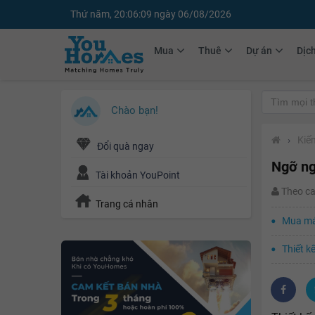
Thứ năm, 20:06:11 ngày 06/08/2026
Mua
Thuê
Dự án
Dịc
Chào bạn!
›
Kiến
Đổi quà ngay
Ngỡ ng
Tài khoản YouPoint
Theo c
Trang cá nhân
Mua máy
Thiết k