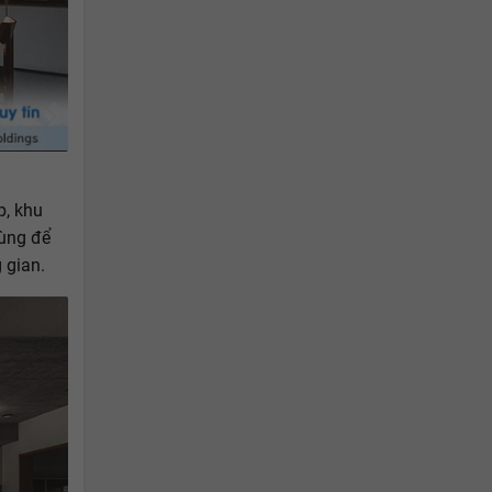
p, khu
ùng để
 gian.