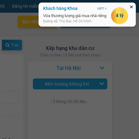
PRO
Đăng tin miễn phí
Đăng ký
Đăng nhập
✕
Khách hàng Khoa
xem
4 tỷ
Vừa thương lượng giá mua nhà riêng
Bán nhà nhanh
Cho thuê nhà nhanh
Đường 48, Thủ Đức, Hồ Chí Minh
Tìm
Xếp hạng khu dân cư
(Căn cứ theo 13,548 lượt bình chọn)
Hà Nội
Môi trường không khí
Đang tải dữ liệu...