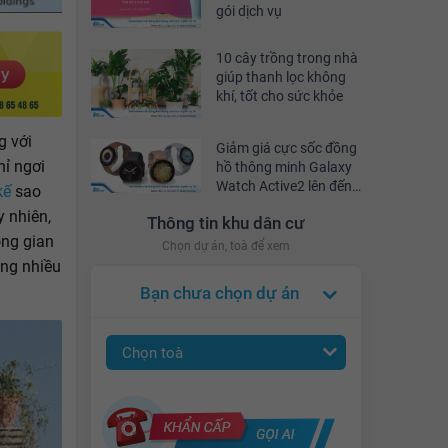
gói dịch vụ
10 cây trồng trong nhà
giúp thanh lọc không
khí, tốt cho sức khỏe
g với
Giảm giá cực sốc đồng
hỉ ngơi
hồ thông minh Galaxy
Watch Active2 lên đến
kế
sao
10% tại YouHomes Mall
 nhiên,
Thông tin khu dân cư
ông gian
Chọn dự án, toà để xem
ồng nhiều
Bạn chưa chọn dự án
Chọn toà