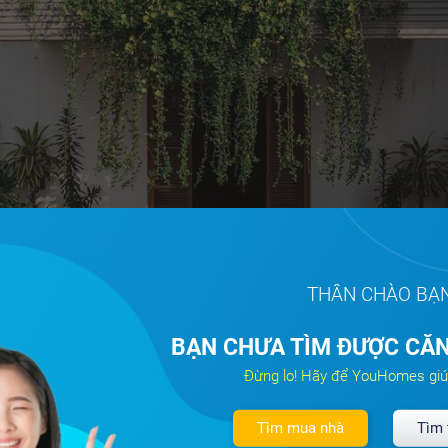
THÂN CHÀO BẠ
BẠN CHƯA TÌM ĐƯỢC CĂN
 ống tuyệt đẹp này nằm ở thành phố Surat, Ấn Độ. Trên tổng diệ
Đừng lo! Hãy để YouHomes giú
57m2 ngôi nhà được xây 3 tầng với không gian rộng thoáng và
 xanh.
Tìm mua nhà
Tìm 