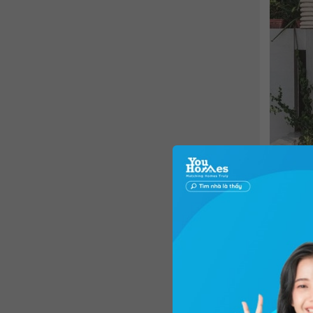
Ngôi nhà
khoảng 5
ngập cây