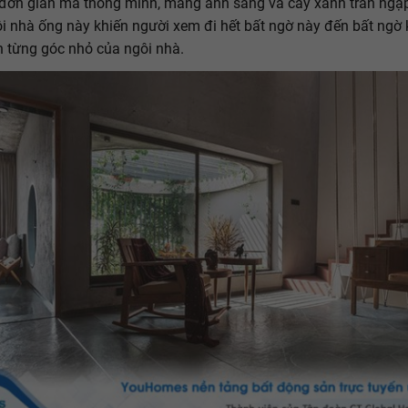
 đơn giản mà thông minh, mang ánh sáng và cây xanh tràn ngậ
ôi nhà ống này khiến người xem đi hết bất ngờ này đến bất ngờ k
 từng góc nhỏ của ngôi nhà.