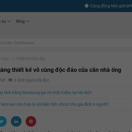
Cộng đồng Môi giới b
h vụ
Blog
 trúc
›
Thiết kế nhà đẹp
àng thiết kế vô cùng độc đáo của căn nhà ống
afef
3.908 người đã đọc
 tính bảng Samsung giá rẻ nhất ở đâu tại Hà Nội?
ế làm sao cho hợp lý với diện tích 45m2 cho gia đình 4 người?