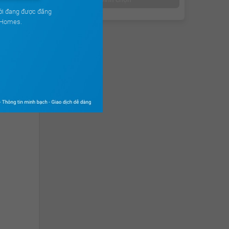
ới đang được đăng
uHomes.