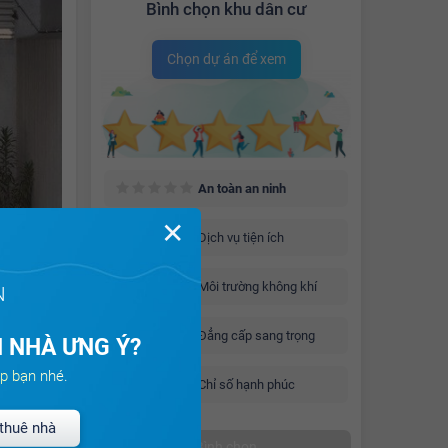
Bình chọn khu dân cư
Chọn dự án để xem
An toàn an ninh
✕
Dịch vụ tiện ích
Môi trường không khí
N
Đẳng cấp sang trọng
 NHÀ ƯNG Ý?
n tích
p bạn nhé.
Chỉ số hạnh phúc
 tràn
thuê nhà
Bình chọn