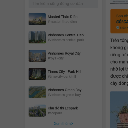
Masteri Thảo Điền
#masteri-thao-dien
Vinhomes Central Park
Trên tổn
#vinhomes-central-park
không gi
Vinhomes Royal City
riêng tư
#royal-city
cho mang
nhờ lợi 
Times City - Park Hill
được chi
#time-city-park-hill
cây đóng
Vinhomes Green Bay
#vinhomes-green-bay
Khu đô thị Ecopark
#ecopark
Xem thêm