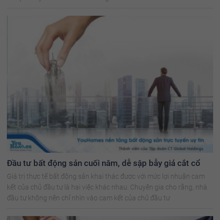
Đầu tư bất động sản cuối năm, dễ sập bẫy giá cắt cổ
Giá trị thực tế bất động sản khai thác được với mức lợi nhuận cam
kết của chủ đầu tư là hai việc khác nhau. Chuyên gia cho rằng, nhà
đầu tư không nên chỉ nhìn vào cam kết của chủ đầu tư