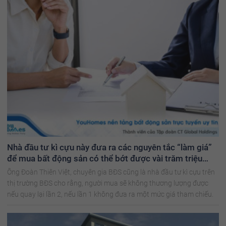
Nhà đầu tư kì cựu này đưa ra các nguyên tắc “làm giá”
để mua bất động sản có thể bớt được vài trăm triệu
đồng
Ông Đoàn Thiên Việt, chuyên gia BĐS cũng là nhà đầu tư kì cựu trên
thị trường BĐS cho rằng, người mua sẽ không thương lượng được
nếu quay lại lần 2, nếu lần 1 không đưa ra một mức giá tham chiếu.