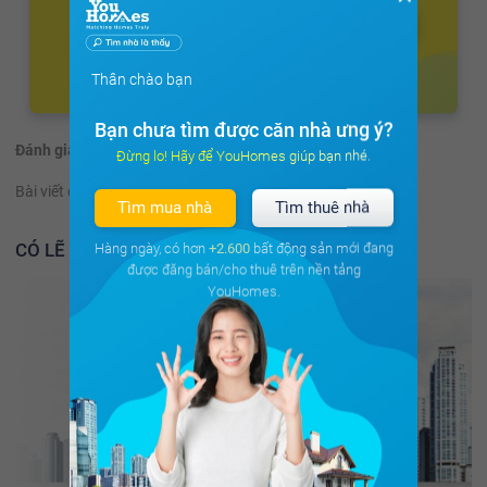
Thân chào bạn
Bạn chưa tìm được căn nhà ưng ý?
Đánh giá:
(53 đánh giá)
Đừng lo! Hãy để YouHomes giúp bạn nhé.
Bài viết có hữu ích không?
Có
Không
Tìm mua nhà
Tìm thuê nhà
CÓ LẼ BẠN NÊN ĐỌC THÊM
Hàng ngày, có hơn
+2.600
bất động sản mới đang
được đăng bán/cho thuê trên nền tảng
YouHomes.