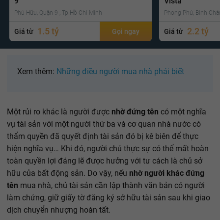
9
Vista
Phú Hữu, Quận 9 , Tp Hồ Chí Minh
Phong Phú, Bình Chá
1.5 tỷ
2.2 tỷ
Giá từ
Gọi ngay
Giá từ
Xem thêm:
Những điều người mua nhà phải biết
Một rủi ro khác là người được
nhờ đứng tên
có một nghĩa
vụ tài sản với một người thứ ba và cơ quan nhà nước có
thẩm quyền đã quyết định tài sản đó bị kê biên để thực
hiện nghĩa vụ… Khi đó, người chủ thực sự có thể mất hoàn
toàn quyền lợi đáng lẽ được hưởng với tư cách là chủ sở
hữu của bất động sản. Do vậy, nếu
nhờ người khác đứng
tên
mua nhà, chủ tài sản cần lập thành văn bản có người
làm chứng, giữ giấy tờ đăng ký sở hữu tài sản sau khi giao
dịch chuyển nhượng hoàn tất.