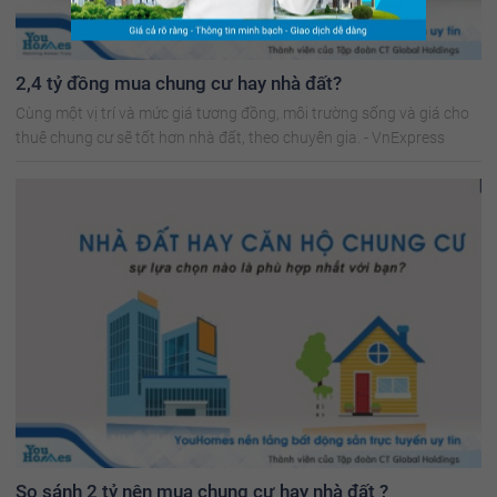
2,4 tỷ đồng mua chung cư hay nhà đất?
Cùng một vị trí và mức giá tương đồng, môi trường sống và giá cho
thuê chung cư sẽ tốt hơn nhà đất, theo chuyên gia. - VnExpress
So sánh 2 tỷ nên mua chung cư hay nhà đất ?