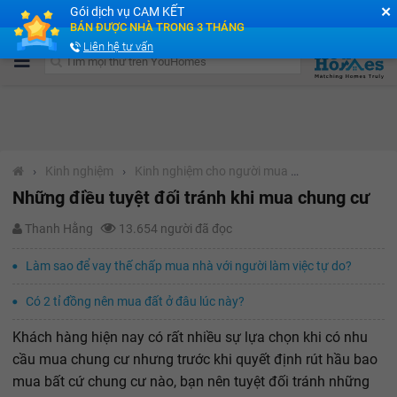
✕
Gói dịch vụ CAM KẾT
Cộng đồng Môi giới bPRO
BÁN ĐƯỢC NHÀ TRONG 3 THÁNG
Liên hệ tư vấn
›
Kinh nghiệm
›
Kinh nghiệm cho người mua nhà
Những điều tuyệt đối tránh khi mua chung cư
Thanh Hằng
13.654 người đã đọc
Làm sao để vay thế chấp mua nhà với người làm việc tự do?
Có 2 tỉ đồng nên mua đất ở đâu lúc này?
Khách hàng hiện nay có rất nhiều sự lựa chọn khi có nhu
cầu mua chung cư nhưng trước khi quyết định rút hầu bao
mua bất cứ chung cư nào, bạn nên tuyệt đối tránh những