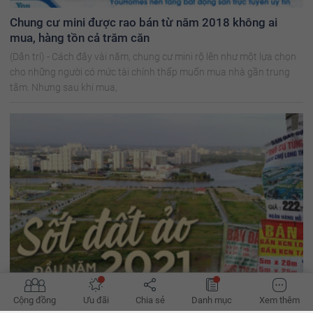
Chung cư mini được rao bán từ năm 2018 không ai
mua, hàng tồn cả trăm căn
(Dân trí) - Cách đây vài năm, chung cư mini rộ lên như một lựa chọn
cho những người có mức tài chính thấp muốn mua nhà gần trung
tâm. Nhưng sau khi mua,
Cộng đồng
Ưu đãi
Chia sẻ
Danh mục
Xem thêm