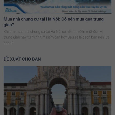
Mua nhà chung cư tại Hà Nội: Có nên mua qua trung
gian?
Khi tìm mua nhà chung cư tại Hà Nội có nên tìm đến một đơn vị
trung gian hay tự mình tìm kiếm căn hộ? Đâu sẽ là cách bạn nên lựa
chon?
ĐỀ XUẤT CHO BẠN