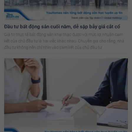
Đầu tư bất động sản cuối năm, dễ sập bẫy giá cắt cổ
Giá trị thực tế bất động sản khai thác được với mức lợi nhuận cam
kết của chủ đầu tư là hai việc khác nhau. Chuyên gia cho rằng, nhà
đầu tư không nên chỉ nhìn vào cam kết của chủ đầu tư