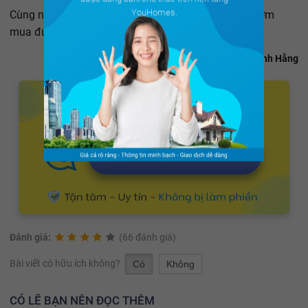
YouHomes.
Cùng những tư vấn trên đây,
YouHomes
chúc bạn sớm
mua được nhà chung cư ưng ý.
Thanh Hằng
Đánh giá:
(66 đánh giá)
Bài viết có hữu ích không?
Có
Không
CÓ LẼ BẠN NÊN ĐỌC THÊM