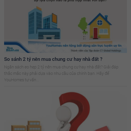
So sánh 2 tỷ nên mua chung cư hay nhà đất ?
Ngân sách eo hẹp 2 tỷ nên mua chung cư hay nhà đất? Giải đáp
thắc mắc này phải dựa vào nhu cầu của chính bạn. Hãy để
YouHomes tư vấn...