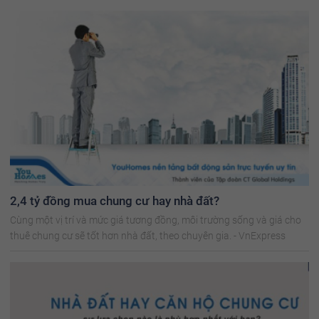
2,4 tỷ đồng mua chung cư hay nhà đất?
Cùng một vị trí và mức giá tương đồng, môi trường sống và giá cho
thuê chung cư sẽ tốt hơn nhà đất, theo chuyên gia. - VnExpress