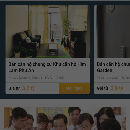
Bán căn hộ chung cư Khu căn hộ Him
Bán căn hộ chu
Lam Phú An
Garden
Phước Long A, Quận 9 , Hồ Chí Minh
Vĩnh Tuy, Quận Hai Bà
3.2 tỷ
2.9 tỷ
Giá từ
Gọi ngay
Giá từ