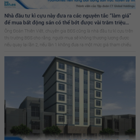
Nhà đầu tư kì cựu này đưa ra các nguyên tắc “làm giá”
để mua bất động sản có thể bớt được vài trăm triệu
đồng
Ông Đoàn Thiên Việt, chuyên gia BĐS cũng là nhà đầu tư kì cựu trên
thị trường BĐS cho rằng, người mua sẽ không thương lượng được
nếu quay lại lần 2, nếu lần 1 không đưa ra một mức giá tham chiếu.