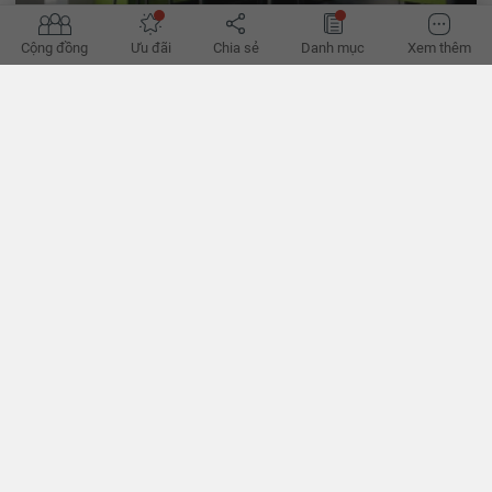
Cộng đồng
Ưu đãi
Chia sẻ
Danh mục
Xem thêm
Ý tưởng mẫu tủ bếp giúp không gian bếp đẹp và sang
đến không ngờ
Tủ bếp không chỉ đáp ứng nhu cầu dự trữ đồ đạc mà nó còn là một
nhân tố quan trọng góp phần làm tăng thêm vẻ đẹp, nét thẩm mỹ
cho căn nhà bạn.