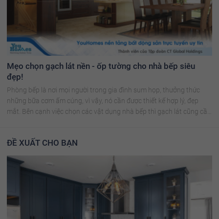
Mẹo chọn gạch lát nền - ốp tường cho nhà bếp siêu
đẹp!
Phòng bếp là nơi mọi người trong gia đình sum họp, thưởng thức
những bữa cơm ấm cúng, vì vậy, nó cần được thiết kế hợp lý, đẹp
mắt. Bên cạnh việc chọn các vật dụng nhà bếp thì gạch lát cũng cần
chú ý.
ĐỀ XUẤT CHO BẠN