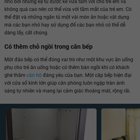
nhỏ bởi những kệ tủ được kê vừa tầm với cho trẻ em và
không quá cao nên có thể vừa với tầm mắt của trẻ em. Có
thể đặt và những ngăn tủ một vài món ăn hoặc vật dụng
mà các bạn nhỏ hay sử dụng để các bạn nhỏ có thể dễ
dàng lấy, cất chúng.
Có thêm chỗ ngồi trong căn bếp
Một đảo bếp có thể đóng vai trò như một khu vực ăn uống
phụ cho trẻ ăn uống hoặc có thêm bàn ngồi khi có khách
ghé thăm
căn hộ
đáng yêu của bạn. Một căp bếp hiện đại
với cửa sổ kính lớn giúp căn phòng luôn ngập tràn ánh
sáng tự nhiên và mang lại cảm giác thoáng mát, rộng rãi.