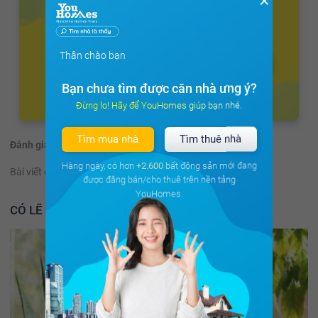
✕
Thân chào bạn
Bạn chưa tìm được căn nhà ưng ý?
Đừng lo! Hãy để YouHomes giúp bạn nhé.
Tìm mua nhà
Tìm thuê nhà
Đánh giá:
(44 đánh giá)
Hàng ngày, có hơn
+2.600
bất động sản mới đang
Bài viết có hữu ích không?
Có
Không
được đăng bán/cho thuê trên nền tảng
YouHomes.
CÓ LẼ BẠN NÊN ĐỌC THÊM