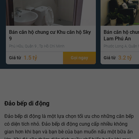
Bán căn hộ chung cư Khu căn hộ Sky
Bán căn hộ chu
9
Lam Phú An
Phú Hữu, Quận 9 , Tp Hồ Chí Minh
Phước Long A, Quận 9
1.5 tỷ
3.2 tỷ
Giá từ
Gọi ngay
Giá từ
Đảo bếp di động
Đảo bếp di động là một lựa chọn tối ưu cho những căn bếp
có diện tích nhỏ. Đảo bếp di động cung cấp nhiều không
gian hơn khi bạn và bạn bè của bạn muốn nấu một bữa ăn