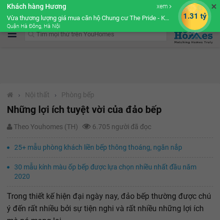
✕
Khách hàng Hương
xem
Cộng đồng Môi giới bPRO
1.31 tỷ
Vừa thương lượng giá mua căn hộ Chung cư The Pride - Khu đô thị Văn Khê
Quận Hà Đông, Hà Nội
›
Nội thất
›
Phòng bếp
Những lợi ích tuyệt vời của đảo bếp
Theo Youhomes (TH)
6.705 người đã đọc
25+ mẫu phòng khách liền bếp thông thoáng, ngăn nắp
30 mẫu kính màu ốp bếp được lựa chọn nhiều nhất đầu năm
2020
Trong thiết kế hiện đại ngày nay, đảo bếp thường được chú
ý đến rất nhiều bởi sự tiện nghi và rất nhiều những lợi ích