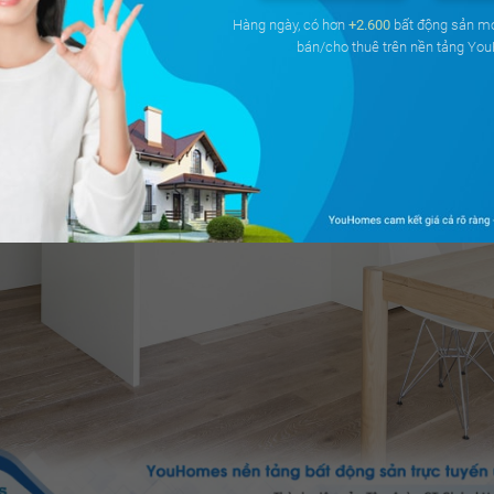
Hàng ngày, có hơn
+2.600
bất động sản m
bán/cho thuê trên nền tảng Yo