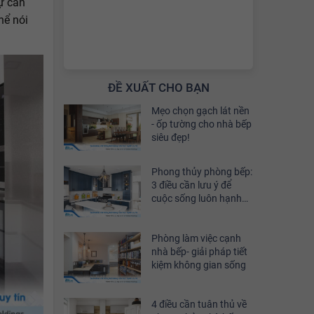
sự cân
hể nói
ĐỀ XUẤT CHO BẠN
Mẹo chọn gạch lát nền
- ốp tường cho nhà bếp
siêu đẹp!
Phong thủy phòng bếp:
3 điều cần lưu ý để
cuộc sống luôn hạnh
phúc
Phòng làm việc cạnh
nhà bếp- giải pháp tiết
kiệm không gian sống
4 điều cần tuân thủ về