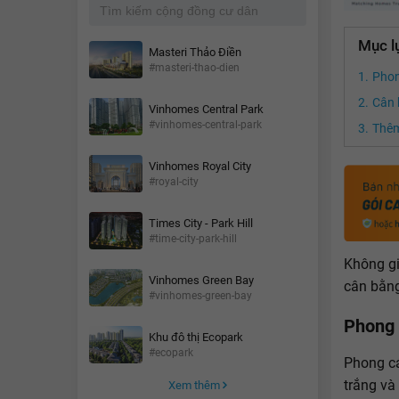
Mục l
Masteri Thảo Điền
#masteri-thao-dien
Phon
Cân 
Vinhomes Central Park
#vinhomes-central-park
Thêm
Vinhomes Royal City
#royal-city
Times City - Park Hill
#time-city-park-hill
Không gi
Vinhomes Green Bay
cân bằng
#vinhomes-green-bay
Phong 
Khu đô thị Ecopark
#ecopark
Phong cá
trắng và
Xem thêm