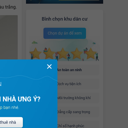
àu trắng.
Bình chọn khu dân cư
Chọn dự án để xem
✕
An toàn an ninh
N
Dịch vụ tiện ích
 NHÀ ƯNG Ý?
Môi trường không khí
p bạn nhé.
Đẳng cấp sang trọng
thuê nhà
Chỉ số hạnh phúc