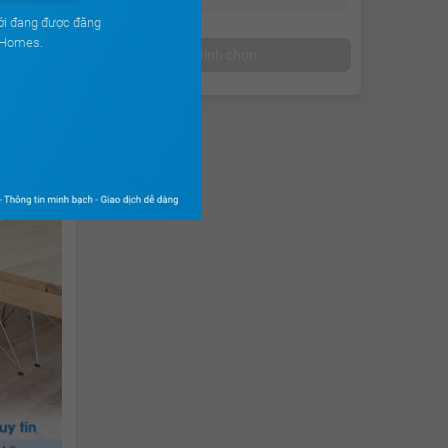
ới đang được đăng
uHomes.
Bình chọn