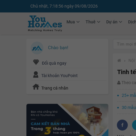
Chủ nhật, 7:18:57 ngày 09/08/2026
Mua
Thuê
Dự án
Dịc
Chào bạn!
›
Nội 
Đổi quà ngay
Tinh t
Tài khoản YouPoint
Theo c
Trang cá nhân
25+ mẫu
30 mẫu