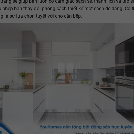
trắng sẽ giúp bạn luôn có cảm giác sạch sẽ, thanh lịch và tạo 
 phép bạn thay đổi phong cách thiết kế một cách dễ dàng. Có t
g là sự lựa chọn tuyệt vời cho căn bếp.