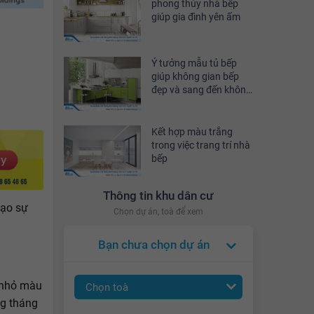
phong thủy nhà bếp
giúp gia đình yên ấm
Ý tưởng mẫu tủ bếp
giúp không gian bếp
đẹp và sang đến không
ngờ
Kết hợp màu trắng
trong việc trang trí nhà
bếp
Thông tin khu dân cư
tạo sự
Chọn dự án, toà để xem
Bạn chưa chọn dự án
 nhỏ màu
Chọn toà
ng tháng