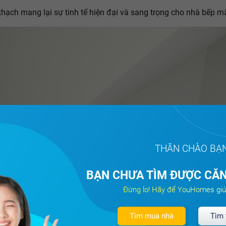
hạch mang lại sự tinh tế hiện đại và sang trọng cho nhà bếp m
THÂN CHÀO BẠ
BẠN CHƯA TÌM ĐƯỢC CĂN
Đừng lo! Hãy để YouHomes giú
Tìm mua nhà
Tìm 