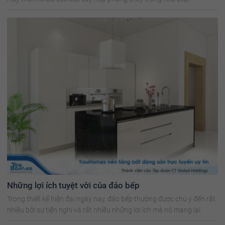
Những lợi ích tuyệt vời của đảo bếp
Trong thiết kế hiện đại ngày nay, đảo bếp thường được chú ý đến rất
nhiều bởi sự tiện nghi và rất nhiều những lợi ích mà nó mang lại.