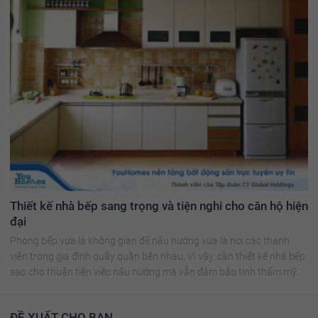
Thiết kế nhà bếp sang trọng và tiện nghi cho căn hộ hiện
đại
Phòng bếp vừa là không gian để nấu nướng vừa là nơi các thành
viên trong gia đình quây quần bên nhau, Vì vậy, cần thiết kế nhà bếp
sao cho thuận tiện việc nấu nướng mà vẫn đảm bảo tính thẩm mỹ.
ĐỀ XUẤT CHO BẠN