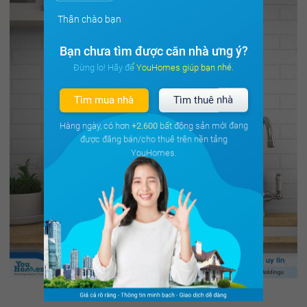
Thân chào bạn
Bạn chưa tìm được căn nhà ưng ý?
Đừng lo! Hãy để YouHomes giúp bạn nhé.
Tìm mua nhà
Tìm thuê nhà
Hàng ngày, có hơn
+2.600
bất động sản mới đang
được đăng bán/cho thuê trên nền tảng
YouHomes.