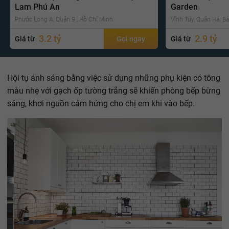
Lam Phú An
Garden
Phước Long A, Quận 9 , Hồ Chí Minh
Vĩnh Tuy, Quận Hai Bà
3.2 tỷ
2.9 tỷ
Giá từ
Gọi ngay
Giá từ
Hội tụ ánh sáng bằng việc sử dụng những phụ kiện có tông
màu nhẹ với gạch ốp tường trắng sẽ khiến phòng bếp bừng
sáng, khơi nguồn cảm hứng cho chị em khi vào bếp.