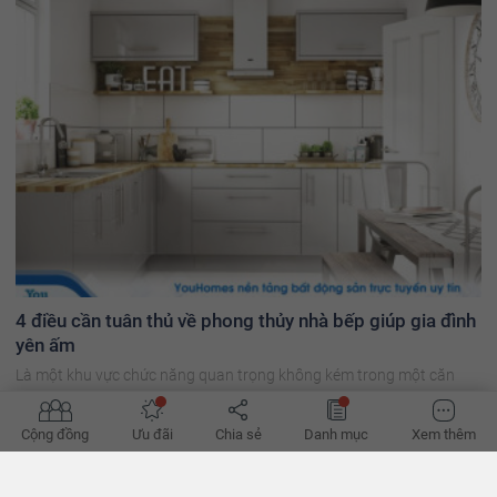
4 điều cần tuân thủ về phong thủy nhà bếp giúp gia đình
yên ấm
Là một khu vực chức năng quan trọng không kém trong một căn
nhà, phong thủy nhà bếp nếu được quan tâm và bài trí đúng cách
chắc chắn sẽ đem lại sức khỏe và kinh tế ổn định cho gia đình bạn!
Cộng đồng
Ưu đãi
Chia sẻ
Danh mục
Xem thêm