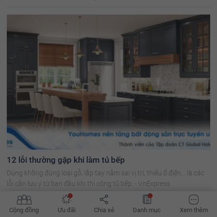
12 lỗi thường gặp khi làm tủ bếp
Dùng không đúng loại gỗ, lắp tay nắm sai vị trí, thiếu ổ điện... là các
lỗi cần lưu ý từ ban đầu khi thi công tủ bếp. - VnExpress
Cộng đồng
Ưu đãi
Chia sẻ
Danh mục
Xem thêm