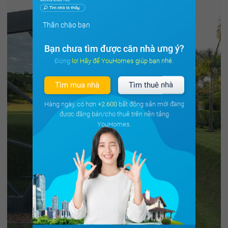
Thân chào bạn
Bạn chưa tìm được căn nhà ưng ý?
Đừng lo! Hãy để YouHomes giúp bạn nhé.
Tìm mua nhà
Tìm thuê nhà
Hàng ngày, có hơn
+2.600
bất động sản mới đang
được đăng bán/cho thuê trên nền tảng
YouHomes.