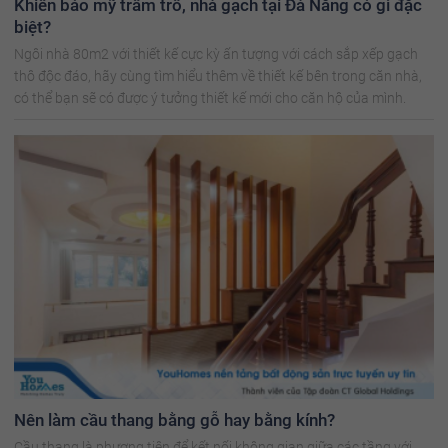
Khiến báo mỹ trầm trồ, nhà gạch tại Đà Nẵng có gì đặc
biệt?
Ngôi nhà 80m2 với thiết kế cực kỳ ấn tượng với cách sắp xếp gạch
thô độc đáo, hãy cùng tìm hiểu thêm về thiết kế bên trong căn nhà,
có thể bạn sẽ có được ý tưởng thiết kế mới cho căn hộ của mình.
Nên làm cầu thang bằng gỗ hay bằng kính?
Cầu thang là phương tiện để kết nối không gian giữa các tầng với