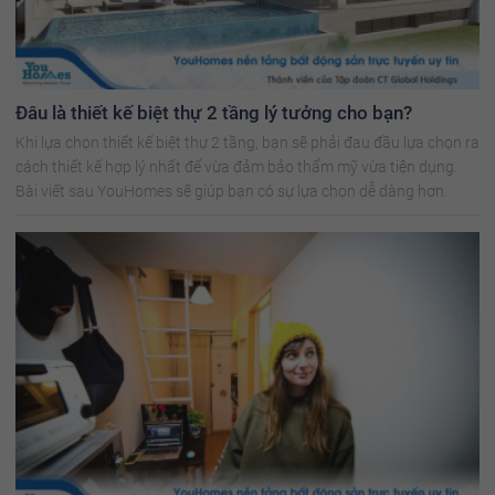
Đâu là thiết kế biệt thự 2 tầng lý tưởng cho bạn?
Khi lựa chọn thiết kế biệt thự 2 tầng, bạn sẽ phải đau đầu lựa chọn ra
cách thiết kế hợp lý nhất để vừa đảm bảo thẩm mỹ vừa tiện dụng.
Bài viết sau YouHomes sẽ giúp bạn có sự lựa chọn dễ dàng hơn.