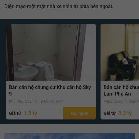
Diện mạo một mặt nhà xe nhìn từ phía bên ngoài.
Bán căn hộ chung cư Khu căn hộ Sky
Bán căn hộ chu
9
Lam Phú An
Phú Hữu, Quận 9 , Tp Hồ Chí Minh
Phước Long A, Quận 9
1.5 tỷ
3.2 tỷ
Giá từ
Gọi ngay
Giá từ