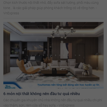
Chọn kích thước nội thất nhỏ, đẩy sofa sát tường, phối màu cùng
tone... là các giải pháp giúp phòng khách trông có vẻ rộng hơn. -
VnExpress
6 món nội thất không nên đầu tư quá nhiều
Các chuyên gia khuyên chủ nhà không nên đầu tư quá nhiều chi phí
vào thảm, sơn, rèm cửa sổ hay sofa. - VnExpress