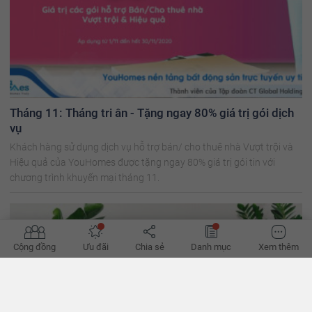
Tháng 11: Tháng tri ân - Tặng ngay 80% giá trị gói dịch
vụ
Khách hàng sử dụng dịch vụ hỗ trợ bán/ cho thuê nhà Vượt trội và
Hiệu quả của YouHomes được tặng ngay 80% giá trị gói tin với
chương trình khuyến mại tháng 11.
Cộng đồng
Ưu đãi
Chia sẻ
Danh mục
Xem thêm