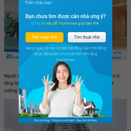
Thân chào bạn
Bạn chưa tìm được căn nhà ưng ý?
Đừng lo! Hãy để YouHomes giúp bạn nhé.
Tìm mua nhà
Tìm thuê nhà
Hàng ngày, có hơn
+2.600
bất động sản mới đang
được đăng bán/cho thuê trên nền tảng
YouHomes.
Ngoài ra, cũng có một không gian bán lẻ cao cấp nằm ở
tầng trệt
tòa tháp Mira
, với quy mô diện tích 929 mét
vuông.