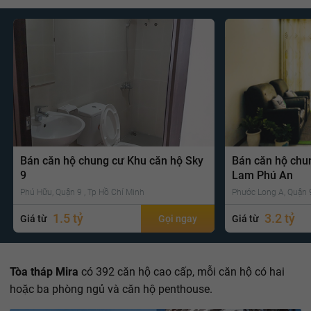
Bán căn hộ chung cư Khu căn hộ Sky
Bán căn hộ chu
9
Lam Phú An
Phú Hữu, Quận 9 , Tp Hồ Chí Minh
Phước Long A, Quận 9
1.5 tỷ
3.2 tỷ
Giá từ
Gọi ngay
Giá từ
Tòa tháp Mira
có 392 căn hộ cao cấp, mỗi căn hộ có hai
hoặc ba phòng ngủ và căn hộ penthouse.