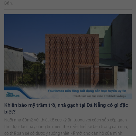
Bản.
Khiến báo mỹ trầm trồ, nhà gạch tại Đà Nẵng có gì đặc
biệt?
Ngôi nhà 80m2 với thiết kế cực kỳ ấn tượng với cách sắp xếp gạch
thô độc đáo, hãy cùng tìm hiểu thêm về thiết kế bên trong căn nhà,
có thể bạn sẽ có được ý tưởng thiết kế mới cho căn hộ của mình.