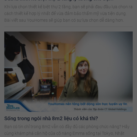
Khi lựa chọn thiết kế biệt thự 2 tầng, bạn sẽ phải đau đầu lựa chọn ra
cách thiết kế hợp lý nhất để vừa đảm bảo thẩm mỹ vừa tiện dụng.
Bài viết sau YouHomes sẽ giúp bạn có sự lựa chọn dễ dàng hơn.
Sống trong ngôi nhà 8m2 liệu có khả thi?
Bạn có tin chỉ trong 8m2 vẫn có đầy đủ các phòng chức năng? Hãy
cùng khám phá căn hộ của cô nàng Emma sống tại Tokyo, Nhật