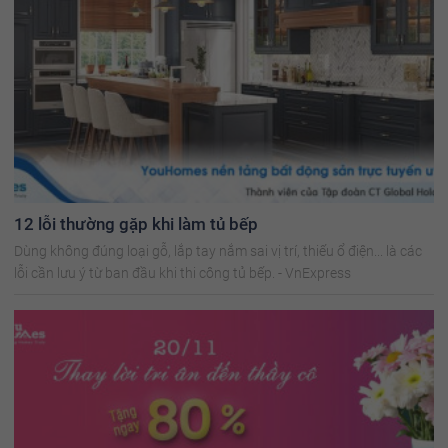
12 lỗi thường gặp khi làm tủ bếp
Dùng không đúng loại gỗ, lắp tay nắm sai vị trí, thiếu ổ điện... là các
lỗi cần lưu ý từ ban đầu khi thi công tủ bếp. - VnExpress