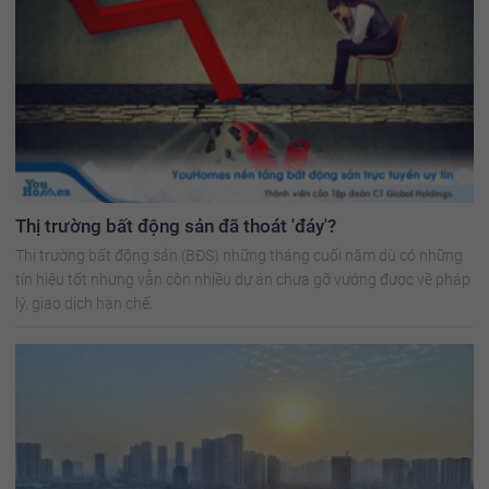
Thị trường bất động sản đã thoát 'đáy'?
Thị trường bất động sản (BĐS) những tháng cuối năm dù có những
tín hiệu tốt nhưng vẫn còn nhiều dự án chưa gỡ vướng được về pháp
lý, giao dịch hạn chế.