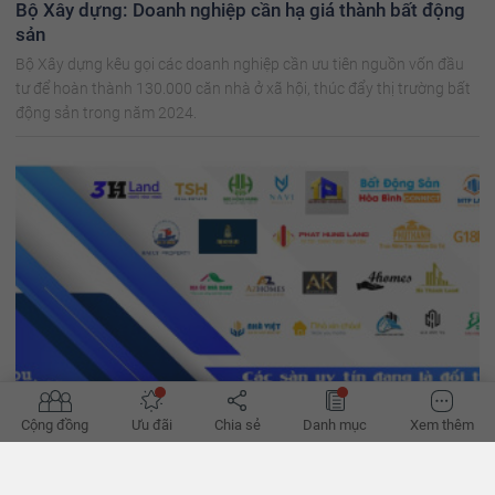
Bộ Xây dựng: Doanh nghiệp cần hạ giá thành bất động
sản
Bộ Xây dựng kêu gọi các doanh nghiệp cần ưu tiên nguồn vốn đầu
tư để hoàn thành 130.000 căn nhà ở xã hội, thúc đẩy thị trường bất
động sản trong năm 2024.
Cộng đồng
Ưu đãi
Chia sẻ
Danh mục
Xem thêm
'Đường phục hồi của bất động sản bớt khó'