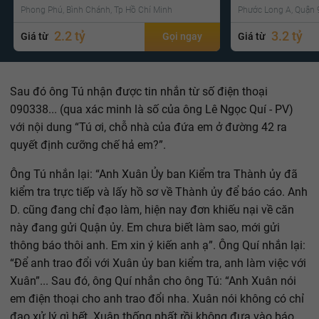
Phong Phú, Bình Chánh, Tp Hồ Chí Minh
Phước Long A, Quận 9
2.2 tỷ
3.2 tỷ
Giá từ
Gọi ngay
Giá từ
Sau đó ông Tú nhận được tin nhắn từ số điện thoại
090338... (qua xác minh là số của ông Lê Ngọc Quí - PV)
với nội dung “Tú ơi, chỗ nhà của đứa em ở đường 42 ra
quyết định cưỡng chế hả em?”.
Ông Tú nhắn lại: “Anh Xuân Ủy ban Kiểm tra Thành ủy đã
kiểm tra trực tiếp và lấy hồ sơ về Thành ủy để báo cáo. Anh
D. cũng đang chỉ đạo làm, hiện nay đơn khiếu nại về căn
này đang gửi Quận ủy. Em chưa biết làm sao, mới gửi
thông báo thôi anh. Em xin ý kiến anh ạ”. Ông Quí nhắn lại:
“Để anh trao đổi với Xuân ủy ban kiểm tra, anh làm việc với
Xuân”... Sau đó, ông Quí nhắn cho ông Tú: “Anh Xuân nói
em điện thoại cho anh trao đổi nha. Xuân nói không có chỉ
đạo xử lý gì hết. Xuân thống nhất rồi không đưa vào báo