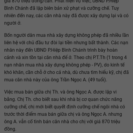
giá 870 triệu đồng/căn. Phát hiện vụ việc, UBND P.Hiệp
Bình Chánh đã lập biên bản xử phạt và cưỡng chế. Tuy
nhiên đến nay, các căn nhà này đã được xây dựng lại và có
người ở.
Bốn người dân mua nhà xây dựng không phép đã nhiều lần
liên hệ với chủ đầu tư đòi lại tiền nhưng bất thành. Các nạn
nhân này đến UBND P.Hiệp Bình Chánh trình bày hoàn
cảnh và xin tồn tại căn nhà để ở. Theo chị P.T.Th (1 trong 4
nạn nhân mua nhà xây dựng không phép - PV), do kinh tế
khó khăn, cần chỗ ở cho cả nhà, dù chưa tìm hiểu kỹ, chị đã
mua căn nhà này của ông Trần Ngọc A. (49 tuổi).
Việc mua bán giữa chị Th. và ông Ngọc A. được lập vi
bằng. Chị Th. cho biết sau khi nhà bị cơ quan chức năng
cưỡng chế, chị mới biết quyết định cưỡng chế ngôi nhà có
trước thời điểm mua bán giữa chị và ông Ngọc A. nhưng
ông A. vẫn cố tình bán căn nhà cho chị với giá 870 triệu
đồng.