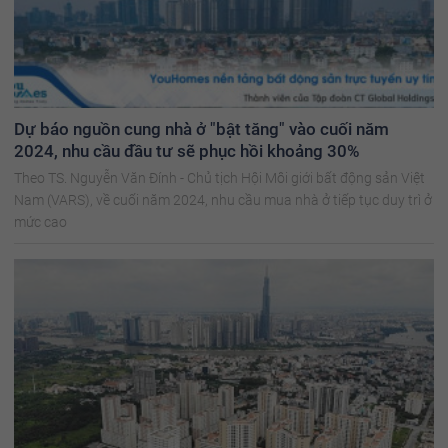
Dự báo nguồn cung nhà ở "bật tăng" vào cuối năm
2024, nhu cầu đầu tư sẽ phục hồi khoảng 30%
Theo TS. Nguyễn Văn Đính - Chủ tịch Hội Môi giới bất động sản Việt
Nam (VARS), về cuối năm 2024, nhu cầu mua nhà ở tiếp tục duy trì ở
mức cao