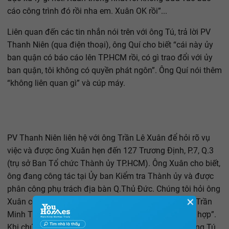
cáo công trình đó rồi nha em. Xuân OK rồi”...
Liên quan đến các tin nhắn nói trên với ông Tú, trả lời PV
Thanh Niên (qua điện thoại), ông Quí cho biết “cái này ủy
ban quận có báo cáo lên TP.HCM rồi, có gì trao đổi với ủy
ban quận, tôi không có quyền phát ngôn”. Ông Quí nói thêm
“không liên quan gì” và cúp máy.
PV Thanh Niên liên hệ với ông Trần Lê Xuân để hỏi rõ vụ
việc và được ông Xuân hẹn đến 127 Trương Định, P.7, Q.3
(trụ sở Ban Tổ chức Thành ủy TP.HCM). Ông Xuân cho biết,
ông đang công tác tại Ủy ban Kiểm tra Thành ủy và được
phân công phụ trách địa bàn Q.Thủ Đức. Chúng tôi hỏi ông
✕
Xuân có mối quan hệ gì với ông Lê Ngọc Quí và ông Trần
Minh Tú. Ông Xuân nói “quen biết qua công tác phối hợp”.
Khi chúng tôi hỏi, những cuộc điện thoại gặp riêng ông Tú