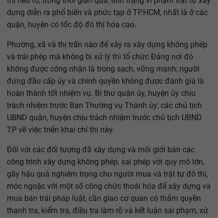
thị nêu rõ, trong thời gian qua, tình trạng vi phạm trật tự xây
dựng diễn ra phổ biến và phức tạp ở TP.HCM, nhất là ở các
quận, huyện có tốc độ đô thị hóa cao.
Phường, xã và thị trấn nào để xảy ra xây dựng không phép
và trái phép mà không bị xử lý thì tổ chức Đảng nơi đó
không được công nhận là trong sạch, vững mạnh; người
đứng đầu cấp ủy và chính quyền không được đánh giá là
hoàn thành tốt nhiệm vụ. Bí thư quận ủy, huyện ủy chịu
trách nhiệm trước Ban Thường vụ Thành ủy; các chủ tịch
UBND quận, huyện chịu trách nhiệm trước chủ tịch UBND
TP về việc triển khai chỉ thị này.
Đối với các đối tượng đã xây dựng và môi giới bán các
công trình xây dựng không phép, sai phép với quy mô lớn,
gây hậu quả nghiêm trọng cho người mua và trật tự đô thị,
móc ngoặc với một số công chức thoái hóa để xây dựng và
mua bán trái pháp luật, cần giao cơ quan có thẩm quyền
thanh tra, kiểm tra, điều tra làm rõ và kết luận sai phạm, xử