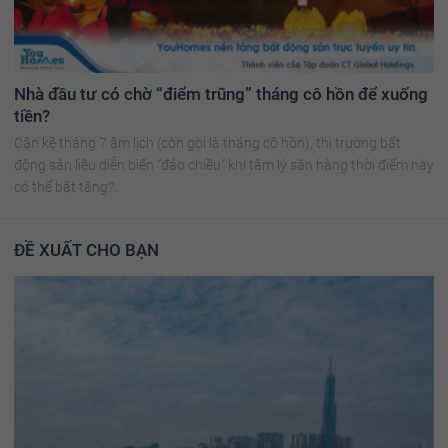
Nhà đầu tư có chờ “điểm trũng” tháng cô hồn để xuống
tiền?
Cận kề tháng 7 âm lịch (còn gọi là tháng cô hồn), thị trường bất
động sản liệu diễn biến “đảo chiều” khi tâm lý săn hàng thời điểm này
có thể bật tăng?.
ĐỀ XUẤT CHO BẠN