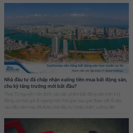
Nhà đầu tư đã chấp nhận xuống tiền mua bất động sản,
chu kỳ tăng trưởng mới bắt đầu?
Theo TS Nguyễn Văn Đính, các sản phẩm bất động sản trên 5 tỷ
đồng, có mức giá đi ngang một thời gian sau giai đoạn cắt lỗ sâu
vào đầu năm nay đã được nhà đầu tư "chấp nhận" xuống tiền