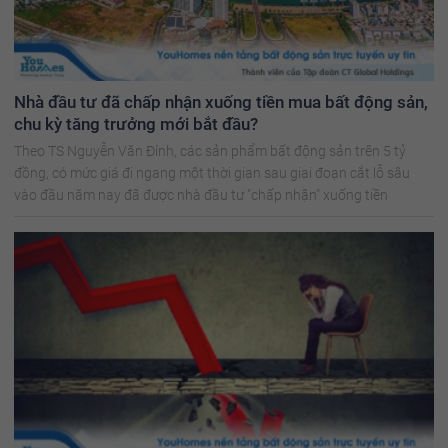
Nhà đầu tư đã chấp nhận xuống tiền mua bất động sản,
chu kỳ tăng trưởng mới bắt đầu?
Theo TS Nguyễn Văn Đính, các sản phẩm bất động sản trên 5 tỷ
đồng, có mức giá đi ngang một thời gian sau giai đoạn cắt lỗ sâu
vào đầu năm nay đã được nhà đầu tư "chấp nhận" xuống tiền