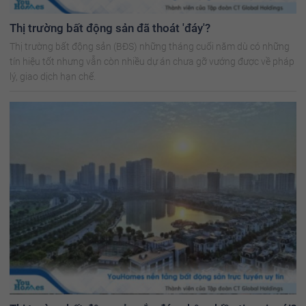
Thị trường bất động sản đã thoát 'đáy'?
Thị trường bất động sản (BĐS) những tháng cuối năm dù có những
tín hiệu tốt nhưng vẫn còn nhiều dự án chưa gỡ vướng được về pháp
lý, giao dịch hạn chế.