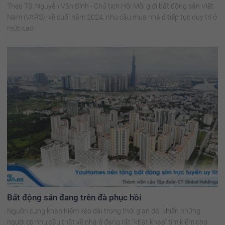
Theo TS. Nguyễn Văn Đính - Chủ tịch Hội Môi giới bất động sản Việt
Nam (VARS), về cuối năm 2024, nhu cầu mua nhà ở tiếp tục duy trì ở
mức cao
Bất động sản đang trên đà phục hồi
Nguồn cung khan hiếm kéo dài trong thời gian dài khiến những
người có nhu cầu thật về nhà ở đang rất “khát khao” tìm kiếm cho