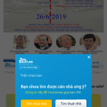
✕
TPHCM kêu khó hoàn ngân sách hơn 26.000 tỷ tạm ứng sai ở Thủ Thiêm -
Thân chào bạn
Ảnh 2.
Bạn chưa tìm được căn nhà ưng ý?
Theo cafef
Đừng lo! Hãy để YouHomes giúp bạn nhé.
Tìm mua nhà
Tìm thuê nhà