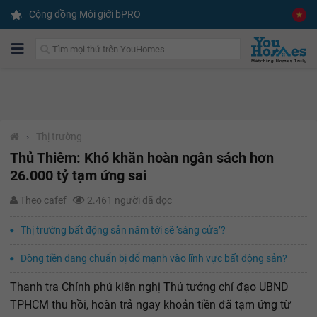
✕
Gói dịch vụ CAM KẾT
Cộng đồng Môi giới bPRO
CHO THUÊ ĐƯỢC NHÀ TRONG 2 THÁNG
Liên hệ tư vấn
›
Thị trường
Thủ Thiêm: Khó khăn hoàn ngân sách hơn
26.000 tỷ tạm ứng sai
Theo cafef
2.461 người đã đọc
Thị trường bất động sản năm tới sẽ ‘sáng cửa’?
Dòng tiền đang chuẩn bị đổ mạnh vào lĩnh vực bất động sản?
Thanh tra Chính phủ kiến nghị Thủ tướng chỉ đạo UBND
TPHCM thu hồi, hoàn trả ngay khoản tiền đã tạm ứng từ