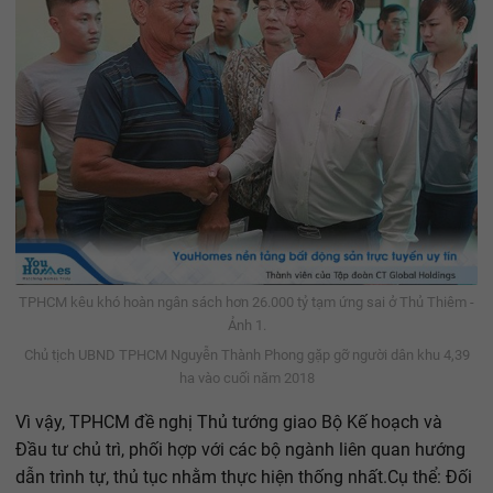
TPHCM kêu khó hoàn ngân sách hơn 26.000 tỷ tạm ứng sai ở Thủ Thiêm -
Ảnh 1.
Chủ tịch UBND TPHCM Nguyễn Thành Phong gặp gỡ người dân khu 4,39
ha vào cuối năm 2018
Vì vậy, TPHCM đề nghị Thủ tướng giao Bộ Kế hoạch và
Đầu tư chủ trì, phối hợp với các bộ ngành liên quan hướng
dẫn trình tự, thủ tục nhằm thực hiện thống nhất.Cụ thể: Đối