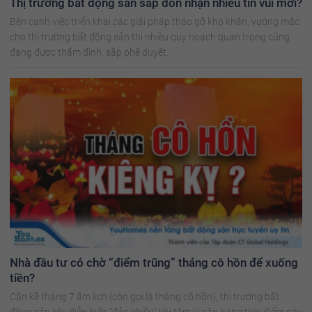
Thị trường bất động sản sắp đón nhận nhiều tin vui mới?
Bên cạnh việc triển khai các giải pháp tháo gỡ khó khăn, vướng mắc
cho thị trường bất động sản thì nhiều quy hoạch quan trọng cũng
đang được thẩm định, sắp phê duyệt.
Nhà đầu tư có chờ “điểm trũng” tháng cô hồn để xuống
tiền?
Cận kề tháng 7 âm lịch (còn gọi là tháng cô hồn), thị trường bất
động sản liệu diễn biến “đảo chiều” khi tâm lý săn hàng thời điểm này