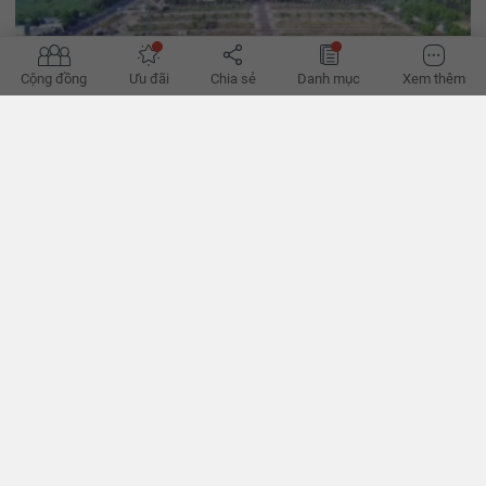
Cộng đồng
Ưu đãi
Chia sẻ
Danh mục
Xem thêm
Thị trường đất nền phía Nam trượt dài trong năm 2023
Tiếp đà ảm đạm từ giữa năm 2022, thị trường đất nền phía Nam
năm nay trượt dài trong tình trạng thanh khoản yếu, giá bán giảm
sâu. - VnExpress
BÌNH LUẬN
0/500