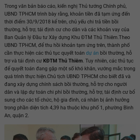
Trong văn bản báo cáo, kiến nghị Thủ tướng Chính phủ,
UBND TPHCM trình bày rằng, khoản tiền đã tạm ứng đến
thời điểm 30/9/2018 kể trên, chủ yếu chi trả tiền bồi
thường, hỗ trợ, tái định cư cho dân và các khoản vay của
Ban Quản lý Đầu tư Xây dựng Khu ĐTM Thủ Thiêm.Theo
UBND TPHCM, để thu hồi khoản tạm ứng trên, thành phố
cần thực hiện các thủ tục quyết toán
dự án
bồi thường, hỗ
trợ và tái định cư
KĐTM Thủ Thiêm
. Tuy nhiên, các thủ tục
để quyết toán đang gặp một số khó khăn, vướng mắc trong
quá trình thực hiện.Chủ tịch UBND TPHCM cho biết đã và
đang xây dựng chính sách bồi thường, hỗ trợ cho người
dân và lập dự toán chi phí bồi thường, hỗ trợ, tái định cư bổ
sung cho các tổ chức, hộ gia đình, cá nhân bị ảnh hưởng
trong phần diện tích 4,39 ha thuộc khu phố 1, phường Bình
An, quận 2.