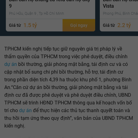
9
Vista
Phú Hữu, Quận 9 , Tp Hồ Chí Minh
Phong Phú, Bình Chá
1.5 tỷ
2.2 tỷ
Giá từ
Gọi ngay
Giá từ
TPHCM kiến nghị tiếp tục giữ nguyên giá trị pháp lý về
thẩm quyền của TPHCM trong việc phê duyệt, điều chỉnh
dự án
bồi thường, giải phóng mặt bằng, tái định cư và có
cập nhật bổ sung chi phí bồi thường, hỗ trợ, tái định cư
trong phần diện tích 4,39 ha thuộc khu phố 1, phường Bình
An.“Căn cứ dự án bồi thường, giải phóng mặt bằng và tái
định cư đã được phê duyệt và phê duyệt điều chỉnh, UBND
TPHCM sẽ trình HĐND TPHCM thông qua kế hoạch vốn bố
trí cho
dự án
để thực hiện các thủ tục thanh quyết toán và
thu hồi tạm ứng theo quy định”, văn bản của UBND TPHCM
kiến nghị.