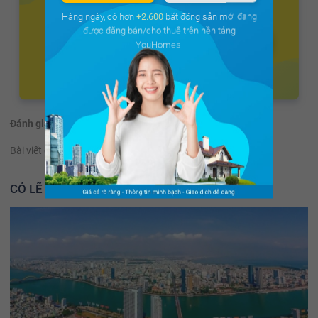
Hàng ngày, có hơn
+2.600
bất động sản mới đang
được đăng bán/cho thuê trên nền tảng
YouHomes.
Đánh giá:
(65 đánh giá)
Bài viết có hữu ích không?
Có
Không
CÓ LẼ BẠN NÊN ĐỌC THÊM