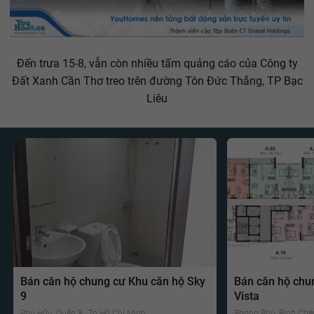
Đến trưa 15-8, vẫn còn nhiều tấm quảng cáo của Công ty
Đất Xanh Cần Thơ treo trên đường Tôn Đức Thắng, TP Bạc
Liêu
Bán căn hộ chung cư Khu căn hộ Sky
Bán căn hộ chu
9
Vista
Phú Hữu, Quận 9 , Tp Hồ Chí Minh
Phong Phú, Bình Chá