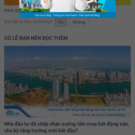
Đánh giá:
(24 đánh giá)
Bài viết có hữu ích không?
Có
Không
CÓ LẼ BẠN NÊN ĐỌC THÊM
Nhà đầu tư đã chấp nhận xuống tiền mua bất động sản,
chu kỳ tăng trưởng mới bắt đầu?