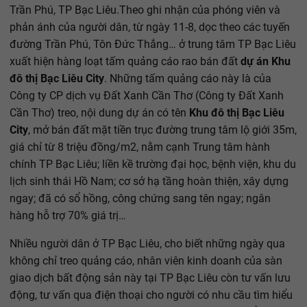
Trần Phú, TP Bạc Liêu.Theo ghi nhận của phóng viên và
phản ánh của người dân, từ ngày 11-8, dọc theo các tuyến
đường Trần Phú, Tôn Đức Thắng… ở trung tâm TP Bạc Liêu
xuất hiện hàng loạt tấm quảng cáo rao bán đất
dự án Khu
đô thị Bạc Liêu City
. Những tấm quảng cáo này là của
Công ty CP dịch vụ Đất Xanh Cần Thơ (Công ty Đất Xanh
Cần Thơ) treo, nội dung dự án có tên
Khu đô thị Bạc Liêu
City
, mở bán đất mặt tiền trục đường trung tâm lộ giới 35m,
giá chỉ từ 8 triệu đồng/m2, nằm cạnh Trung tâm hành
chính TP Bạc Liêu; liền kề trường đại học, bệnh viện, khu du
lịch sinh thái Hồ Nam; cơ sở hạ tầng hoàn thiện, xây dựng
ngay; đã có sổ hồng, công chứng sang tên ngay; ngân
hàng hỗ trợ 70% giá trị…
Nhiều người dân ở TP Bạc Liêu, cho biết những ngày qua
không chỉ treo quảng cáo, nhân viên kinh doanh của sàn
giao dịch bất động sản này tại TP Bạc Liêu còn tư vấn lưu
động, tư vấn qua điện thoại cho người có nhu cầu tìm hiểu