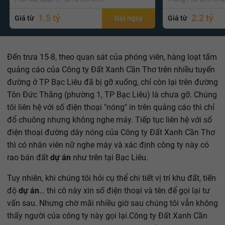
1.5 tỷ
2.2 tỷ
Giá từ
Gọi ngay
Giá từ
Đến trưa 15-8, theo quan sát của phóng viên, hàng loạt tấm
quảng cáo của Công ty Đất Xanh Cần Thơ trên nhiều tuyến
đường ở TP Bạc Liêu đã bị gỡ xuống, chỉ còn lại trên đường
Tôn Đức Thắng (phường 1, TP Bạc Liêu) là chưa gỡ. Chúng
tôi liên hệ với số điện thoại "nóng" in trên quảng cáo thì chỉ
đổ chuông nhưng không nghe máy. Tiếp tục liên hệ với số
điện thoại đường dây nóng của Công ty Đất Xanh Cần Thơ
thì có nhân viên nữ nghe máy và xác định công ty này có
rao bán đất
dự án
như trên tại Bạc Liêu.
Tuy nhiên, khi chúng tôi hỏi cụ thể chi tiết vị trí khu đất, tiến
độ
dự án
… thì cô này xin số điện thoại và tên để gọi lại tư
vấn sau. Nhưng chờ mãi nhiều giờ sau chúng tôi vẫn không
thấy người của công ty này gọi lại.Công ty Đất Xanh Cần