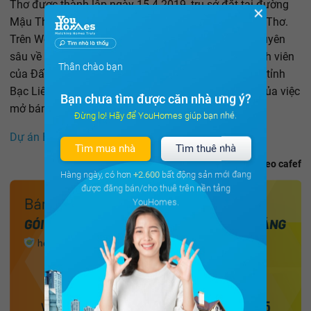
Thơ được thành lập ngày 15-4-2019, trụ sở đặt tại đường
✕
Mậu Thân, phường An Hòa, quận Ninh Kiều, TP Cần Thơ.
Trên Website của công ty tự giới thiệu hoạt động chuyên
sâu về dịch vụ tư vấn, môi giới bất động sản, là thành viên
Thân chào bạn
của Đất Xanh Tây Nam bộ. Hiện cơ quan chức năng tỉnh
Bạc Liêu đang tiến hành làm rõ động cơ, mục đích của việc
Bạn chưa tìm được căn nhà ưng ý?
mở bán đất nền của dự án này.
Đừng lo! Hãy để YouHomes giúp bạn nhé.
Dự án BĐS uy tín khu vực phía Nam
Tìm mua nhà
Tìm thuê nhà
Theo cafef
Hàng ngày, có hơn
+2.600
bất động sản mới đang
được đăng bán/cho thuê trên nền tảng
YouHomes.