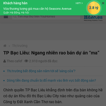
✕
Khách hàng hân
xem
Cộng đồng Môi giới bPRO
2.8 tỷ
Vừa thương lượng giá mua căn hộ Seasons Avenue
Quận Hà Đông, Hà Nội
›
Thị trường
TP Bạc Liêu: Ngang nhiên rao bán dự án “ma”
Theo cafef
2.910 người đã đọc
Thị trường bất động sản năm tới sẽ ‘sáng cửa’?
Dòng tiền đang chuẩn bị đổ mạnh vào lĩnh vực bất động sản?
Chính quyền TP Bạc Liêu khẳng định trên địa bàn không hề
có dự án Khu đô thị Bạc Liêu City nào như quảng cáo của
Công ty Đất Xanh Cần Thơ rao bán.