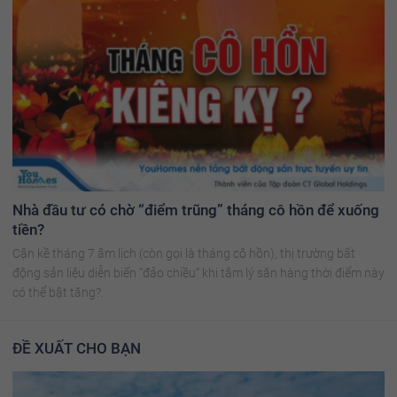
Nhà đầu tư có chờ “điểm trũng” tháng cô hồn để xuống
tiền?
Cận kề tháng 7 âm lịch (còn gọi là tháng cô hồn), thị trường bất
động sản liệu diễn biến “đảo chiều” khi tâm lý săn hàng thời điểm này
có thể bật tăng?.
ĐỀ XUẤT CHO BẠN