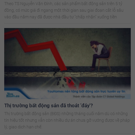
Theo TS Nguyễn Văn Đính, các sản phẩm bất động sản trên 5 tỷ
đồng, có mức giá đi ngang một thời gian sau giai đoạn cắt lỗ sâu
vào đầu năm nay đã được nhà đầu tư "chấp nhận" xuống tiền
Thị trường bất động sản đã thoát 'đáy'?
Thị trường bất động sản (BĐS) những tháng cuối năm dù có những
tín hiệu tốt nhưng vẫn còn nhiều dự án chưa gỡ vướng được về pháp
lý, giao dịch hạn chế.