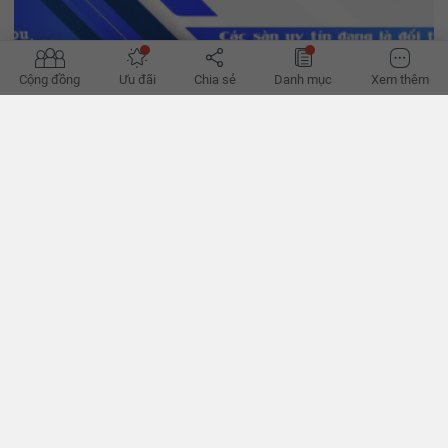
Cộng đồng
Ưu đãi
Chia sẻ
Danh mục
Xem thêm
'Đường phục hồi của bất động sản bớt khó'
Hành lang pháp lý dần hoàn thiện, tín dụng đã thoáng hơn, có thể
giúp hành trình phục hồi của bất động sản bớt khó khăn thời gian
tới, theo các chuyên gia. - VnExpress