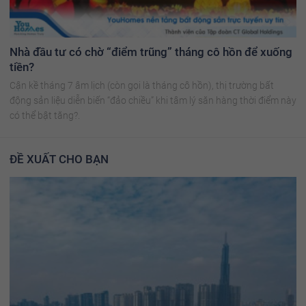
Nhà đầu tư có chờ “điểm trũng” tháng cô hồn để xuống
tiền?
Cận kề tháng 7 âm lịch (còn gọi là tháng cô hồn), thị trường bất
động sản liệu diễn biến “đảo chiều” khi tâm lý săn hàng thời điểm này
có thể bật tăng?.
ĐỀ XUẤT CHO BẠN