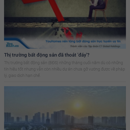
Thị trường bất động sản đã thoát 'đáy'?
Thị trường bất động sản (BĐS) những tháng cuối năm dù có những
tín hiệu tốt nhưng vẫn còn nhiều dự án chưa gỡ vướng được về pháp
lý, giao dịch hạn chế.