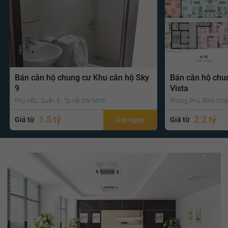
Bán căn hộ chung cư Khu căn hộ Sky
Bán căn hộ chu
9
Vista
Phú Hữu, Quận 9 , Tp Hồ Chí Minh
Phong Phú, Bình Chá
1.5 tỷ
2.2 tỷ
Giá từ
Gọi ngay
Giá từ