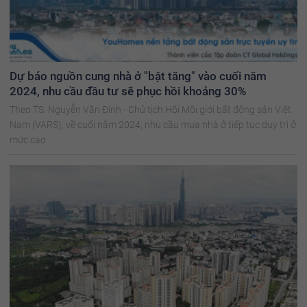
Dự báo nguồn cung nhà ở "bật tăng" vào cuối năm
2024, nhu cầu đầu tư sẽ phục hồi khoảng 30%
Theo TS. Nguyễn Văn Đính - Chủ tịch Hội Môi giới bất động sản Việt
Nam (VARS), về cuối năm 2024, nhu cầu mua nhà ở tiếp tục duy trì ở
mức cao