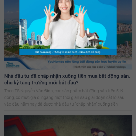
Nhà đầu tư đã chấp nhận xuống tiền mua bất động sản,
chu kỳ tăng trưởng mới bắt đầu?
Theo TS Nguyễn Văn Đính, các sản phẩm bất động sản trên 5 tỷ
đồng, có mức giá đi ngang một thời gian sau giai đoạn cắt lỗ sâu
vào đầu năm nay đã được nhà đầu tư "chấp nhận" xuống tiền