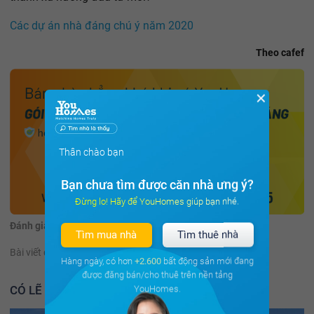
Các dự án nhà đáng chú ý năm 2020
Theo cafef
✕
Thân chào bạn
Bạn chưa tìm được căn nhà ưng ý?
Đừng lo! Hãy để YouHomes giúp bạn nhé.
Đánh giá:
(42 đánh giá)
Tìm mua nhà
Tìm thuê nhà
Bài viết có hữu ích không?
Có
Không
Hàng ngày, có hơn
+2.600
bất động sản mới đang
được đăng bán/cho thuê trên nền tảng
CÓ LẼ BẠN NÊN ĐỌC THÊM
YouHomes.