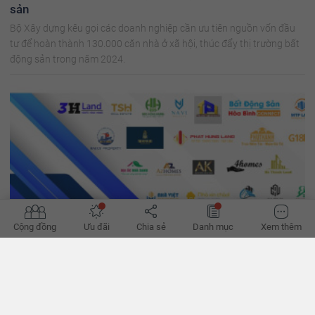
sản
Bộ Xây dựng kêu gọi các doanh nghiệp cần ưu tiên nguồn vốn đầu
tư để hoàn thành 130.000 căn nhà ở xã hội, thúc đẩy thị trường bất
động sản trong năm 2024.
Cộng đồng
Ưu đãi
Chia sẻ
Danh mục
Xem thêm
'Đường phục hồi của bất động sản bớt khó'