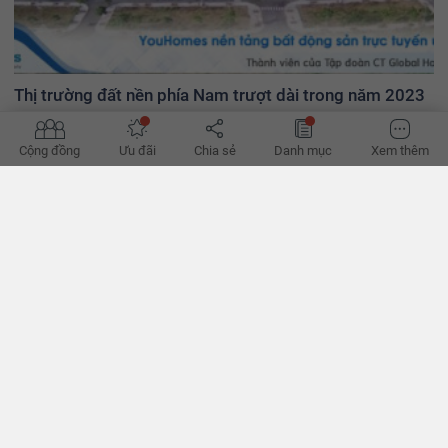
Thị trường đất nền phía Nam trượt dài trong năm 2023
Tiếp đà ảm đạm từ giữa năm 2022, thị trường đất nền phía Nam
năm nay trượt dài trong tình trạng thanh khoản yếu, giá bán giảm
Cộng đồng
Ưu đãi
Chia sẻ
Danh mục
Xem thêm
sâu. - VnExpress
BÌNH LUẬN
0/500
Nội quy : nhận xét có tối đa 500 ký tự, không chứa nội dung vi phạm thuần phong mỹ
thục Việt nam.
Gửi bình luận