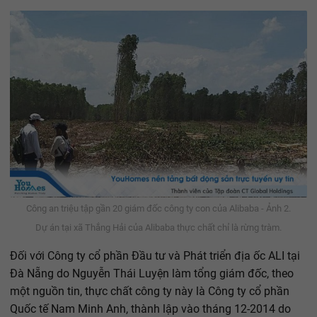
Công an triệu tập gần 20 giám đốc công ty con của Alibaba - Ảnh 2.
Dự án tại xã Thắng Hải của Alibaba thực chất chỉ là rừng tràm.
Đối với Công ty cổ phần Đầu tư và Phát triển địa ốc ALI tại
Đà Nẵng do Nguyễn Thái Luyện làm tổng giám đốc, theo
một nguồn tin, thực chất công ty này là Công ty cổ phần
Quốc tế Nam Minh Anh, thành lập vào tháng 12-2014 do