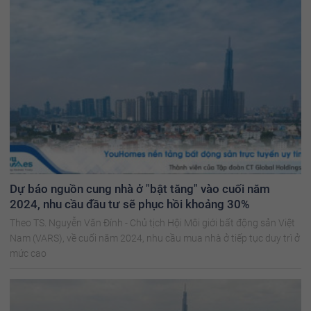
Dự báo nguồn cung nhà ở "bật tăng" vào cuối năm
2024, nhu cầu đầu tư sẽ phục hồi khoảng 30%
Theo TS. Nguyễn Văn Đính - Chủ tịch Hội Môi giới bất động sản Việt
Nam (VARS), về cuối năm 2024, nhu cầu mua nhà ở tiếp tục duy trì ở
mức cao