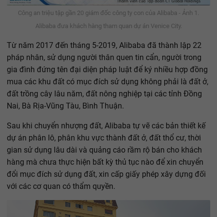
Công an triệu tập gần 20 giám đốc công ty con của Alibaba - Ảnh 1.
Alibaba đưa khách hàng tham quan dự án Venice City.
Từ năm 2017 đến tháng 5-2019, Alibaba đã thành lập 22
pháp nhân, sử dụng người thân quen tin cẩn, người trong
gia đình đứng tên đại diện pháp luật để ký nhiều hợp đồng
mua các khu đất có mục đích sử dụng không phải là đất ở,
đất trồng cây lâu năm, đất nông nghiệp tại các tỉnh Đồng
Nai, Bà Rịa-Vũng Tàu, Bình Thuận.
Sau khi chuyển nhượng đất, Alibaba tự vẽ các bản thiết kế
dự án phân lô, phân khu vực thành đất ở, đất thổ cư, thời
gian sử dụng lâu dài và quảng cáo rầm rộ bán cho khách
hàng mà chưa thực hiện bất kỳ thủ tục nào để xin chuyển
đổi mục đích sử dụng đất, xin cấp giấy phép xây dựng đối
với các cơ quan có thẩm quyền.