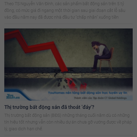
Theo TS Nguyễn Văn Đính, các sản phẩm bất động sản trên 5 tỷ
đồng, có mức giá đi ngang một thời gian sau giai đoạn cắt lỗ sâu
vào đầu năm nay đã được nhà đầu tư "chấp nhận" xuống tiền
Thị trường bất động sản đã thoát 'đáy'?
Thị trường bất động sản (BĐS) những tháng cuối năm dù có những
tín hiệu tốt nhưng vẫn còn nhiều dự án chưa gỡ vướng được về pháp
lý, giao dịch hạn chế.