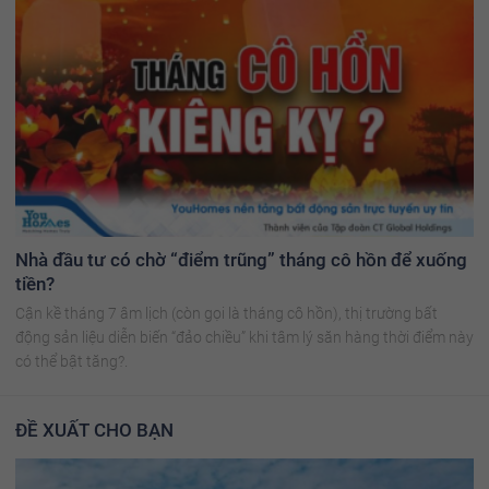
Nhà đầu tư có chờ “điểm trũng” tháng cô hồn để xuống
tiền?
Cận kề tháng 7 âm lịch (còn gọi là tháng cô hồn), thị trường bất
động sản liệu diễn biến “đảo chiều” khi tâm lý săn hàng thời điểm này
có thể bật tăng?.
ĐỀ XUẤT CHO BẠN