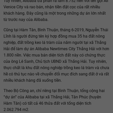
Tuy nhiên, Alibaba đã phân ra làm 8.752 nền với tên gọi Ali
Venice City và rao bán, nhận tiền đặt cọc của rất nhiều
khách hàng. Đây cũng là một trong những dự án lớn nhất
từ trước nay của Alibaba.
Cũng tại Hàm Tân, Bình Thuận, tháng 6-2019, Nguyễn Thái
Lĩnh là người đứng tên ký hợp đồng mua 35 ha đất nông
nghiệp, đất trồng keo lá tràm của năm người tại xã Thắng
Hải để làm dự án Alibaba Newtimes City Thắng Hải với hơn
1.800 nền. Việc mua bán diện tích đất này có chứng thực
của ông Lê Sanh, Chủ tịch UBND xã Thắng Hải. Tuy nhiên,
thực chất là khu đất nông nghiệp trồng keo lá tràm và chưa
hề có thủ tục nào về chuyển đổi mục đích sang đất ở và rất
nhiều khách hàng đã xuống tiền.
Theo Bộ Công an, chỉ riêng tại Bình Thuận, tổng cộng hai
“dự án” của Alibaba tại xã Thắng Hải, Tân Phúc (huyện
Hàm Tân) có tất cả 46 thửa đất với tổng diện tích
2.062.794 m2.