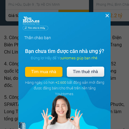
Phú Hữu, Quận 9 , Tp Hồ Chí Minh
Phong Phú, Bình Chá
✕
1.5 tỷ
2.2 tỷ
Giá từ
Gọi ngay
Giá từ
3. Công ty cổ phần Vận tải Alibaba, trụ sở đặt tại 321 Điện
Thân chào bạn
Biên Phủ, phường 15, quận Bình Thạnh, TP.HCM, do Trang
Bạn chưa tìm được căn nhà ưng ý?
Chí Linh đứng tên làm tổng giám đốc.
Đừng lo! Hãy để YouHomes giúp bạn nhé.
4. Công ty cổ phần Địa ốc Tia Chớp, trụ sở đặt tại số 52
quốc lộ 51, Tập Phước, Long Phước, Long Thành, Đồng
Tìm mua nhà
Tìm thuê nhà
Nai, do Trương Thị Hồng Ngọc đứng tên làm tổng giám
Hàng ngày, có hơn
+2.600
bất động sản mới đang
đốc.
được đăng bán/cho thuê trên nền tảng
YouHomes.
5. Công ty cổ phần Địa ốc đầu tư và phát triển
SPARTALAND, trụ sở đặt tại khu 3, Tập Phước, Long Phước,
Long Thành, Đồng Nai, do Nguyễn Văn Kiên đứng tên làm
tổng giám đốc.