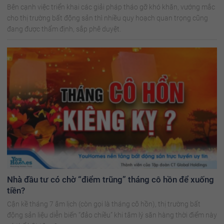
Bên cạnh việc triển khai các giải pháp tháo gỡ khó khăn, vướng mắc
cho thị trường bất động sản thì nhiều quy hoạch quan trọng cũng
đang được thẩm định, sắp phê duyệt.
Nhà đầu tư có chờ “điểm trũng” tháng cô hồn để xuống
tiền?
Cận kề tháng 7 âm lịch (còn gọi là tháng cô hồn), thị trường bất
động sản liệu diễn biến “đảo chiều” khi tâm lý săn hàng thời điểm này