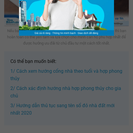
Nếu bạn đang có ý định giao dịch mua nhà trong tháng 7 âm lịch thì bạn
hoàn toàn có thể yên tâm và lựa chọn cho mình căn hộ phù hợp nhất để
được hưởng ưu đãi từ chủ đầu tư một cách tốt nhất.
Có thể bạn muốn biết:
1/ Cách xem hướng cổng nhà theo tuổi và hợp phong
thủy
2/ Cách xác định hướng nhà hợp phong thủy cho gia
chủ
3/ Hướng dẫn thủ tục sang tên sổ đỏ nhà đất mới
nhất 2020