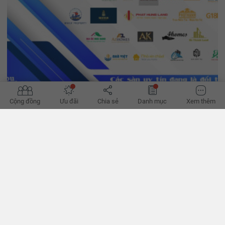
Cộng đồng
Ưu đãi
Chia sẻ
Danh mục
Xem thêm
'Đường phục hồi của bất động sản bớt khó'
Hành lang pháp lý dần hoàn thiện, tín dụng đã thoáng hơn, có thể
giúp hành trình phục hồi của bất động sản bớt khó khăn thời gian
tới, theo các chuyên gia. - VnExpress