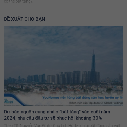
có thể bật tăng?.
ĐỀ XUẤT CHO BẠN
Dự báo nguồn cung nhà ở "bật tăng" vào cuối năm
2024, nhu cầu đầu tư sẽ phục hồi khoảng 30%
Theo TS. Nguyễn Văn Đính - Chủ tịch Hội Môi giới bất động sản Việt