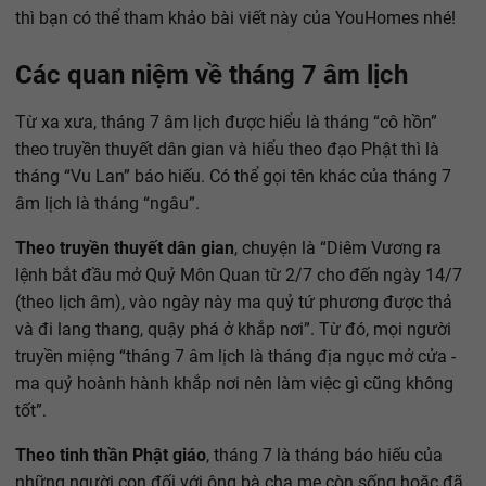
thì bạn có thể tham khảo bài viết này của YouHomes nhé!
Các quan niệm về tháng 7 âm lịch
Từ xa xưa, tháng 7 âm lịch được hiểu là tháng “cô hồn”
theo truyền thuyết dân gian và hiểu theo đạo Phật thì là
tháng “Vu Lan” báo hiếu. Có thể gọi tên khác của tháng 7
âm lịch là tháng “ngâu”.
Theo truyền thuyết dân gian
, chuyện là “Diêm Vương ra
lệnh bắt đầu mở Quỷ Môn Quan từ 2/7 cho đến ngày 14/7
(theo lịch âm), vào ngày này ma quỷ tứ phương được thả
và đi lang thang, quậy phá ở khắp nơi”. Từ đó, mọi người
truyền miệng “tháng 7 âm lịch là tháng địa ngục mở cửa -
ma quỷ hoành hành khắp nơi nên làm việc gì cũng không
tốt”.
Theo tinh thần Phật giáo
, tháng 7 là tháng báo hiếu của
những người con đối với ông bà cha mẹ còn sống hoặc đã