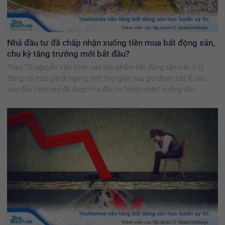
Nhà đầu tư đã chấp nhận xuống tiền mua bất động sản,
chu kỳ tăng trưởng mới bắt đầu?
Theo TS Nguyễn Văn Đính, các sản phẩm bất động sản trên 5 tỷ
đồng, có mức giá đi ngang một thời gian sau giai đoạn cắt lỗ sâu
vào đầu năm nay đã được nhà đầu tư "chấp nhận" xuống tiền