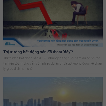
Thị trường bất động sản đã thoát 'đáy'?
Thị trường bất động sản (BĐS) những tháng cuối năm dù có những
tín hiệu tốt nhưng vẫn còn nhiều dự án chưa gỡ vướng được về pháp
lý, giao dịch hạn chế.