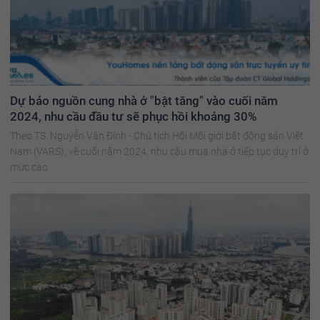
Dự báo nguồn cung nhà ở "bật tăng" vào cuối năm
2024, nhu cầu đầu tư sẽ phục hồi khoảng 30%
Theo TS. Nguyễn Văn Đính - Chủ tịch Hội Môi giới bất động sản Việt
Nam (VARS), về cuối năm 2024, nhu cầu mua nhà ở tiếp tục duy trì ở
mức cao