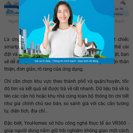
Người dùng có thể ấn vào Menu ở góc trên cùng ứng dụng hoặc thanh
công cụ phía dưới để truy cập qua các chuyên mục khác.
Là ứng dụng điện thoại nên khi có nhu cầu, với chiếc
smartphone hệ điều hành Android, người dùng có thể cài
đặt và sử dụng ngay dịch vụ miễn phí. Sau khi cài đặt, bạn
sẽ dễ dàng tiến hành các bước tiếp theo nhờ giao diện thân
thiện, đơn giản, rõ ràng của ứng dụng.
Chỉ cần chọn khu vực theo thành phố và quận/huyện, tốc
độ tìm và kết quả sẽ được trả về rất nhanh. Dữ liệu trả về là
tên các căn hộ hoặc khu nhà cùng toàn bộ thông tin chi tiết
như giá chính chủ rao bán, so sánh giá với các căn tương
tự, diện tích, địa chỉ...
Đặc biệt, YouHomes sở hữu công nghệ thực tế ảo VR360 -
giúp người dùng nắm giữ trải nghiệm không gian một cách