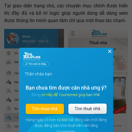
Tại giao diện trang chủ, các chuyên mục chính được hiển
thị đầy đủ và bố trí logic giúp người dùng dễ dàng xem
được thông tin mình quan tâm chỉ qua một thao tác chạm.
✕
Thân chào bạn
Bạn chưa tìm được căn nhà ưng ý?
Đừng lo! Hãy để YouHomes giúp bạn nhé.
Tìm mua nhà
Tìm thuê nhà
Hàng ngày, có hơn
+2.600
bất động sản mới đang
được đăng bán/cho thuê trên nền tảng
YouHomes.