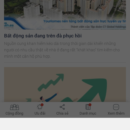
Bất động sản đang trên đà phục hồi
Nguồn cung khan hiếm kéo dài trong thời gian dài khiến những
người có nhu cầu thật về nhà ở đang rất “khát khao” tìm kiếm cho
mình một căn hộ phù hợp.
Cộng đồng
Ưu đãi
Chia sẻ
Danh mục
Xem thêm