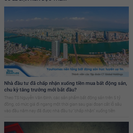
Nhà đầu tư đã chấp nhận xuống tiền mua bất động sản,
chu kỳ tăng trưởng mới bắt đầu?
Theo TS Nguyễn Văn Đính, các sản phẩm bất động sản trên 5 tỷ
đồng, có mức giá đi ngang một thời gian sau giai đoạn cắt lỗ sâu
vào đầu năm nay đã được nhà đầu tư "chấp nhận" xuống tiền