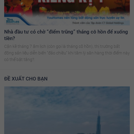
Nhà đầu tư có chờ “điểm trũng” tháng cô hồn để xuống
tiền?
Cận kề tháng 7 âm lịch (còn gọi là tháng cô hồn), thị trường bất
động sản liệu diễn biến “đảo chiều” khi tâm lý săn hàng thời điểm này
có thể bật tăng?.
ĐỀ XUẤT CHO BẠN