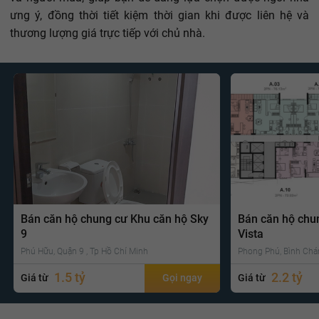
ưng ý, đồng thời tiết kiệm thời gian khi được liên hệ và
thương lượng giá trực tiếp với chủ nhà.
Bán căn hộ chung cư Khu căn hộ Sky
Bán căn hộ chu
9
Vista
Phú Hữu, Quận 9 , Tp Hồ Chí Minh
Phong Phú, Bình Chá
1.5 tỷ
2.2 tỷ
Giá từ
Gọi ngay
Giá từ