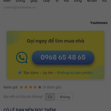
kiến đóng góp, Quý vị vui lòng email tới:
contact@youhomes.vn
.
YouHomes
Đánh giá:
(9 đánh giá)
Bài viết có hữu ích không?
Có
Không
CÓ LẼ BẠN NÊN ĐỌC THÊM