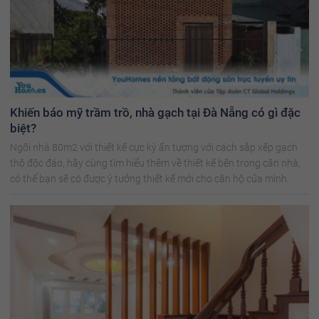
Khiến báo mỹ trầm trồ, nhà gạch tại Đà Nẵng có gì đặc
biệt?
Ngôi nhà 80m2 với thiết kế cực kỳ ấn tượng với cách sắp xếp gạch
thô độc đáo, hãy cùng tìm hiểu thêm về thiết kế bên trong căn nhà,
có thể bạn sẽ có được ý tưởng thiết kế mới cho căn hộ của mình.