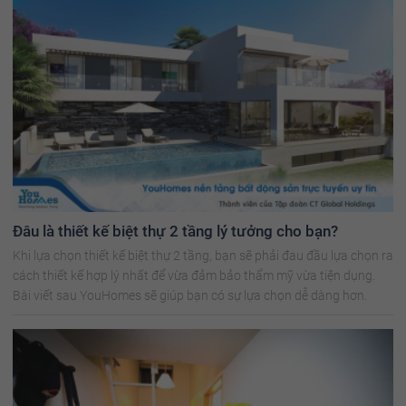
Đâu là thiết kế biệt thự 2 tầng lý tưởng cho bạn?
Khi lựa chọn thiết kế biệt thự 2 tầng, bạn sẽ phải đau đầu lựa chọn ra
cách thiết kế hợp lý nhất để vừa đảm bảo thẩm mỹ vừa tiện dụng.
Bài viết sau YouHomes sẽ giúp bạn có sự lựa chọn dễ dàng hơn.