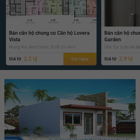
Bán căn hộ chung cư Căn hộ Lovera
Bán căn hộ chu
Vista
Garden
Phong Phú, Bình Chánh, Tp Hồ Chí Minh
Vĩnh Tuy, Quận Hai Bà
2.2 tỷ
2.9 tỷ
Giá từ
Gọi ngay
Giá từ