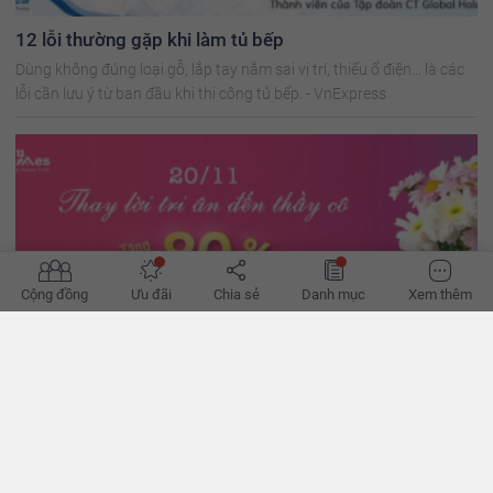
12 lỗi thường gặp khi làm tủ bếp
Dùng không đúng loại gỗ, lắp tay nắm sai vị trí, thiếu ổ điện... là các
lỗi cần lưu ý từ ban đầu khi thi công tủ bếp. - VnExpress
Cộng đồng
Ưu đãi
Chia sẻ
Danh mục
Xem thêm
Tháng 11: Tháng tri ân - Tặng ngay 80% giá trị gói dịch
vụ