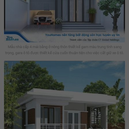
Mẫu nhà cấp 4 mái bằng ở nông thôn thiết kế gam màu trung tính sang
trọng, gara ô tô được thiết kế cửa cuốn thuận tiện cho việc cất giữ xe ô tô.