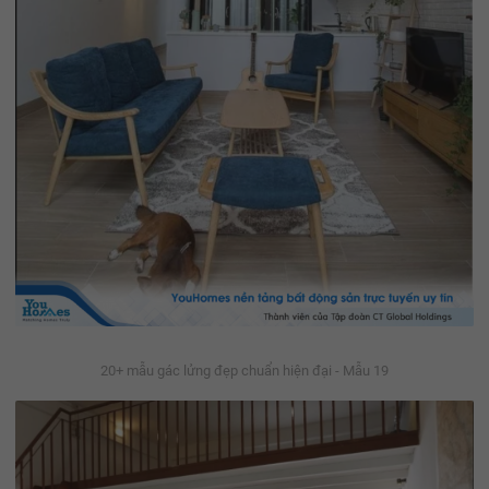
20+ mẫu gác lửng đẹp chuẩn hiện đại - Mẫu 19