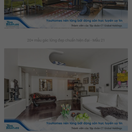
20+ mẫu gác lửng đẹp chuẩn hiện đại - Mẫu 21