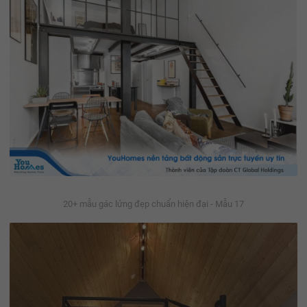
20+ mẫu gác lửng đẹp chuẩn hiện đại - Mẫu 17