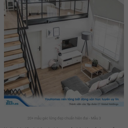
20+ mẫu gác lửng đẹp chuẩn hiện đại - Mẫu 3