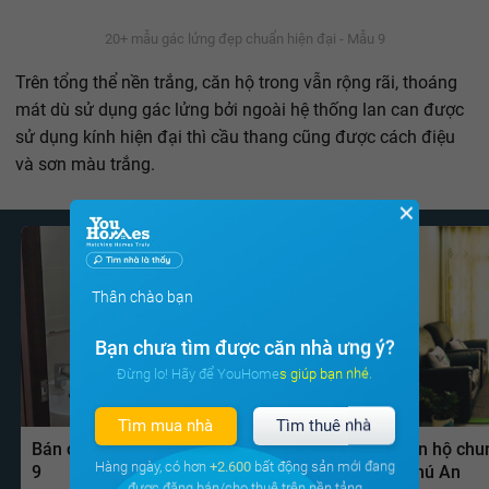
20+ mẫu gác lửng đẹp chuẩn hiện đại - Mẫu 9
Trên tổng thể nền trắng, căn hộ trong vẫn rộng rãi, thoáng
mát dù sử dụng gác lửng bởi ngoài hệ thống lan can được
sử dụng kính hiện đại thì cầu thang cũng được cách điệu
và sơn màu trắng.
✕
Thân chào bạn
Bạn chưa tìm được căn nhà ưng ý?
Đừng lo! Hãy để YouHomes giúp bạn nhé.
Tìm mua nhà
Tìm thuê nhà
Bán căn hộ chung cư Khu căn hộ Sky
Bán căn hộ chu
Hàng ngày, có hơn
+2.600
bất động sản mới đang
9
Lam Phú An
được đăng bán/cho thuê trên nền tảng