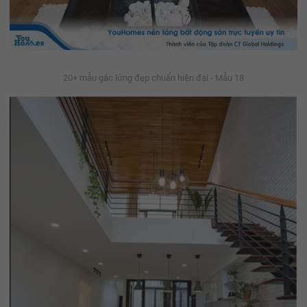
20+ mẫu gác lửng đẹp chuẩn hiện đại - Mẫu 18