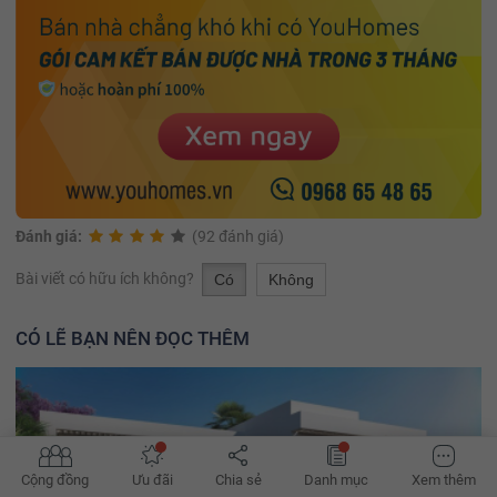
Đánh giá:
(92 đánh giá)
Bài viết có hữu ích không?
Có
Không
CÓ LẼ BẠN NÊN ĐỌC THÊM
Cộng đồng
Ưu đãi
Chia sẻ
Danh mục
Xem thêm