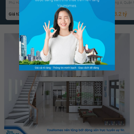
Phú Hữu, Quận 9 , Tp Hồ Chí Minh
Phước Long A, Quận 9
YouHomes.
1.5 tỷ
3.2 tỷ
Giá từ
Gọi ngay
Giá từ