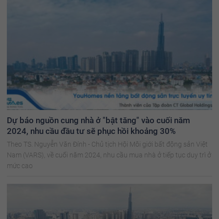
Dự báo nguồn cung nhà ở "bật tăng" vào cuối năm
2024, nhu cầu đầu tư sẽ phục hồi khoảng 30%
Theo TS. Nguyễn Văn Đính - Chủ tịch Hội Môi giới bất động sản Việt
Nam (VARS), về cuối năm 2024, nhu cầu mua nhà ở tiếp tục duy trì ở
mức cao