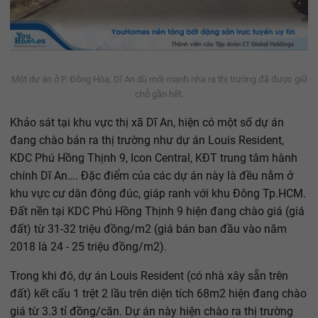
Một dự án ở P. Đông Hòa, Dĩ An dù mới manh nha ra thị trường đã được giữ
chỗ gần hết.
Khảo sát tại khu vực thị xã Dĩ An, hiện có một số dự án
đang chào bán ra thị trường như dự án Louis Resident,
KDC Phú Hồng Thịnh 9, Icon Central, KĐT trung tâm hành
chính Dĩ An…. Đặc điểm của các dự án này là đều nằm ở
khu vực cư dân đông đúc, giáp ranh với khu Đông Tp.HCM.
Đất nền tại KDC Phú Hồng Thịnh 9 hiện đang chào giá (giá
đất) từ 31-32 triệu đồng/m2 (giá bán ban đầu vào năm
2018 là 24 - 25 triệu đồng/m2).
Trong khi đó, dự án Louis Resident (có nhà xây sẵn trên
đất) kết cấu 1 trệt 2 lầu trên diện tích 68m2 hiện đang chào
giá từ 3.3 tỉ đồng/căn. Dự án này hiện chào ra thị trường