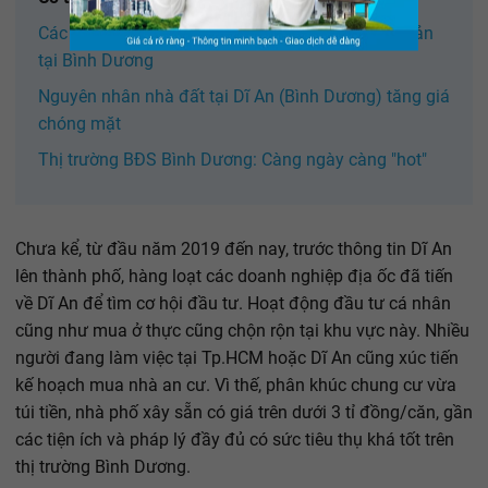
Các nhà đầu tư ''đổ xô'' vào thị trường bất động sản
tại Bình Dương
Nguyên nhân nhà đất tại Dĩ An (Bình Dương) tăng giá
chóng mặt
Thị trường BĐS Bình Dương: Càng ngày càng "hot"
Chưa kể, từ đầu năm 2019 đến nay, trước thông tin Dĩ An
lên thành phố, hàng loạt các doanh nghiệp địa ốc đã tiến
về Dĩ An để tìm cơ hội đầu tư. Hoạt động đầu tư cá nhân
cũng như mua ở thực cũng chộn rộn tại khu vực này. Nhiều
người đang làm việc tại Tp.HCM hoặc Dĩ An cũng xúc tiến
kế hoạch mua nhà an cư. Vì thế, phân khúc chung cư vừa
túi tiền, nhà phố xây sẵn có giá trên dưới 3 tỉ đồng/căn, gần
các tiện ích và pháp lý đầy đủ có sức tiêu thụ khá tốt trên
thị trường Bình Dương.