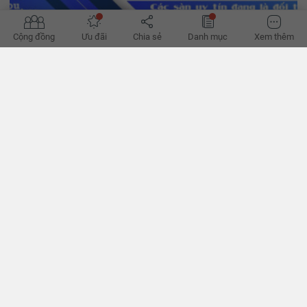
Cộng đồng
Ưu đãi
Chia sẻ
Danh mục
Xem thêm
'Đường phục hồi của bất động sản bớt khó'
Hành lang pháp lý dần hoàn thiện, tín dụng đã thoáng hơn, có thể
giúp hành trình phục hồi của bất động sản bớt khó khăn thời gian
tới, theo các chuyên gia. - VnExpress