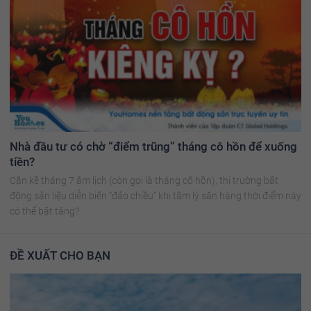
Nhà đầu tư có chờ “điểm trũng” tháng cô hồn để xuống
tiền?
Cận kề tháng 7 âm lịch (còn gọi là tháng cô hồn), thị trường bất
động sản liệu diễn biến “đảo chiều” khi tâm lý săn hàng thời điểm này
có thể bật tăng?.
ĐỀ XUẤT CHO BẠN