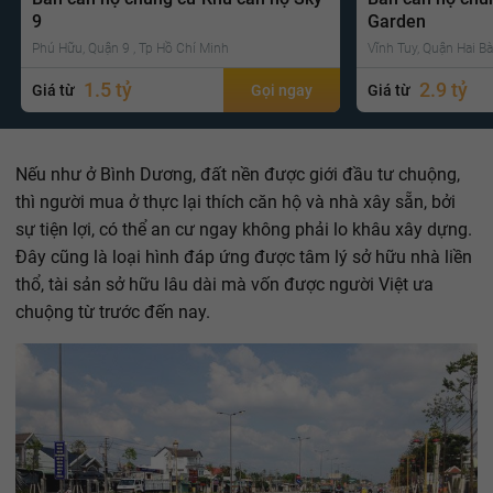
9
Garden
Phú Hữu, Quận 9 , Tp Hồ Chí Minh
Vĩnh Tuy, Quận Hai Bà
1.5 tỷ
2.9 tỷ
Giá từ
Gọi ngay
Giá từ
Nếu như ở Bình Dương, đất nền được giới đầu tư chuộng,
thì người mua ở thực lại thích căn hộ và nhà xây sẵn, bởi
sự tiện lợi, có thể an cư ngay không phải lo khâu xây dựng.
Đây cũng là loại hình đáp ứng được tâm lý sở hữu nhà liền
thổ, tài sản sở hữu lâu dài mà vốn được người Việt ưa
chuộng từ trước đến nay.