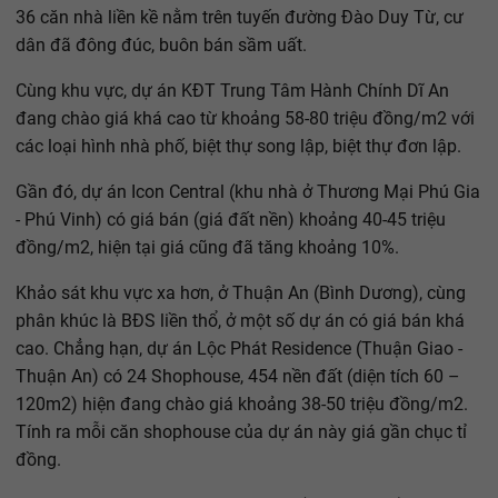
36 căn nhà liền kề nằm trên tuyến đường Đào Duy Từ, cư
dân đã đông đúc, buôn bán sầm uất.
Cùng khu vực, dự án KĐT Trung Tâm Hành Chính Dĩ An
đang chào giá khá cao từ khoảng 58-80 triệu đồng/m2 với
các loại hình nhà phố, biệt thự song lập, biệt thự đơn lập.
Gần đó, dự án Icon Central (khu nhà ở Thương Mại Phú Gia
- Phú Vinh) có giá bán (giá đất nền) khoảng 40-45 triệu
đồng/m2, hiện tại giá cũng đã tăng khoảng 10%.
Khảo sát khu vực xa hơn, ở Thuận An (Bình Dương), cùng
phân khúc là BĐS liền thổ, ở một số dự án có giá bán khá
cao. Chẳng hạn, dự án Lộc Phát Residence (Thuận Giao -
Thuận An) có 24 Shophouse, 454 nền đất (diện tích 60 –
120m2) hiện đang chào giá khoảng 38-50 triệu đồng/m2.
Tính ra mỗi căn shophouse của dự án này giá gần chục tỉ
đồng.