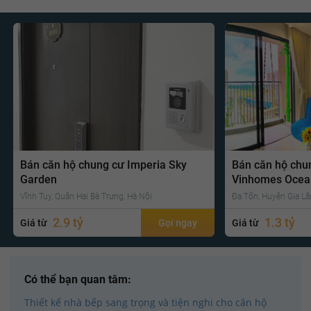
Bán căn hộ chung cư Imperia Sky
Bán căn hộ chu
Garden
Vinhomes Ocea
Vĩnh Tuy, Quận Hai Bà Trưng, Hà Nội
Đa Tốn, Huyện Gia Lâ
2.9 tỷ
1.3 tỷ
Giá từ
Gọi ngay
Giá từ
Có thể bạn quan tâm:
Thiết kế nhà bếp sang trọng và tiện nghi cho căn hộ