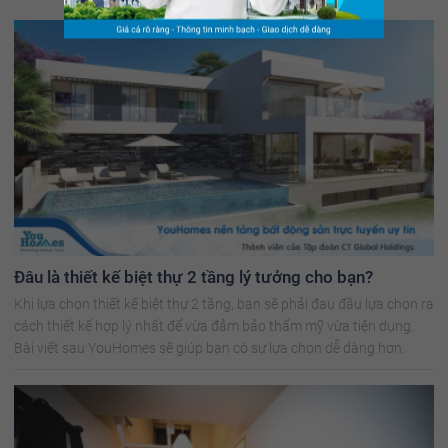
Đâu là thiết kế biệt thự 2 tầng lý tưởng cho bạn?
Khi lựa chọn thiết kế biệt thự 2 tầng, bạn sẽ phải đau đầu lựa chọn ra
cách thiết kế hợp lý nhất để vừa đảm bảo thẩm mỹ vừa tiện dụng.
Bài viết sau YouHomes sẽ giúp bạn có sự lựa chọn dễ dàng hơn.