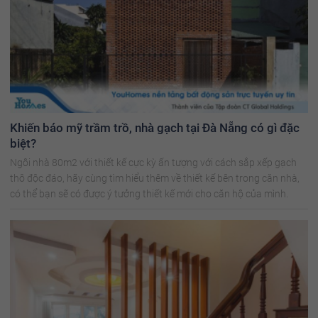
Khiến báo mỹ trầm trồ, nhà gạch tại Đà Nẵng có gì đặc
biệt?
Ngôi nhà 80m2 với thiết kế cực kỳ ấn tượng với cách sắp xếp gạch
thô độc đáo, hãy cùng tìm hiểu thêm về thiết kế bên trong căn nhà,
có thể bạn sẽ có được ý tưởng thiết kế mới cho căn hộ của mình.