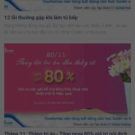
12 lỗi thường gặp khi làm tủ bếp
Dùng không đúng loại gỗ, lắp tay nắm sai vị trí, thiếu ổ điện... là các
lỗi cần lưu ý từ ban đầu khi thi công tủ bếp. - VnExpress
Tháng 11: Tháng tri ân - Tặng ngay 80% giá trị gói dịch