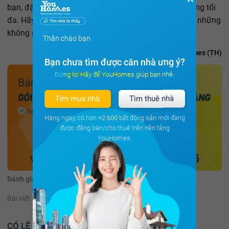
bạn, đặc biệt là trong chao đèn sẽ giúp bạn chiếu sáng tối
đa. Hãy cân nhắc sử dụng những màu sắc để tạo ra những
không gian riêng tư của bạn.
Thân chào bạn
Theo Youhomes (TH)
Bạn chưa tìm được căn nhà ưng ý?
Đừng lo! Hãy để YouHomes giúp bạn nhé.
Tìm mua nhà
Tìm thuê nhà
Hàng ngày, có hơn
+2.600
bất động sản mới đang
được đăng bán/cho thuê trên nền tảng
YouHomes.
Đánh giá:
(78 đánh giá)
Bài viết có hữu ích không?
Có
Không
CÓ LẼ BẠN NÊN ĐỌC THÊM