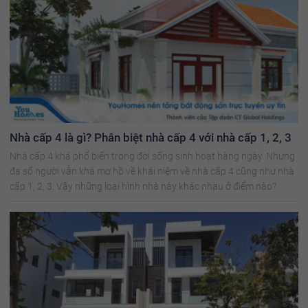
Nhà cấp 4 là gì? Phân biệt nhà cấp 4 với nhà cấp 1, 2, 3
Nhà cấp 4 khá phổ biến trong đời sống sinh hoạt hàng ngày. Nhưng
đa số người vẫn khá mơ hồ về khái niệm về nhà cấp 4 cũng như nhà
cấp 1, 2, 3. Vậy những loại hình nhà này khác nhau ở điểm nào?