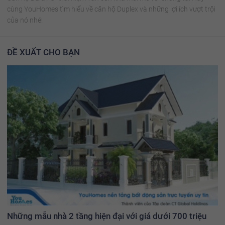
cùng YouHomes tìm hiểu về căn hộ Duplex và những lợi ích vượt trội
của nó nhé!
ĐỀ XUẤT CHO BẠN
Những mẫu nhà 2 tầng hiện đại với giá dưới 700 triệu