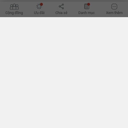
Cộng đồng
Ưu đãi
Chia sẻ
Danh mục
Xem thêm
Ngỡ ngàng với những mẫu thiết kế nhà nhỏ đẹp chỉ với
40m2
Với 40m2 liệu bạn nên lựa chọn thiết kế nhà như thế nào?