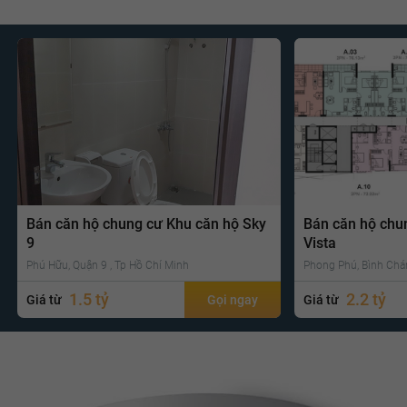
Bán căn hộ chung cư Khu căn hộ Sky
Bán căn hộ chu
9
Vista
Phú Hữu, Quận 9 , Tp Hồ Chí Minh
Phong Phú, Bình Chá
1.5 tỷ
2.2 tỷ
Giá từ
Gọi ngay
Giá từ