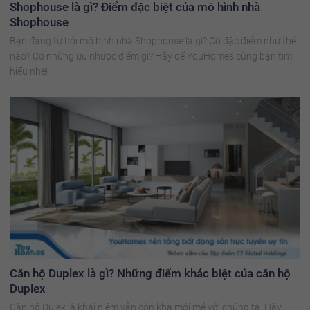
Shophouse là gì? Điểm đặc biệt của mô hình nhà
Shophouse
Bạn đang tự hỏi mô hình nhà Shophouse là gì? Có đặc điểm như thế
nào? Có những ưu nhược điểm gì? Hãy để YouHomes cùng bạn tìm
hiểu nhé!
Căn hộ Duplex là gì? Những điểm khác biệt của căn hộ
Duplex
Căn hộ Dulex là khái niệm vẫn còn khá mới mẻ với chúng ta. Hãy