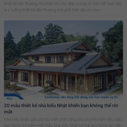
thiết kế sân thương như thế nào cho đẹp và hợp lý? Bài viết dưới đây
là ý tưởng thiết kế sân thượng nhà phố hiện đại cho bạn.
20 mẫu thiết kế nhà kiểu Nhật khiến bạn không thể rời
mắt
Nhà kiểu Nhật luôn sở hữu một chất riêng khó có thể nhầm lẫn. Nếu
bạn đang tìm kiếm một mẫu nhà kiểu Nhật có thể ứng dụng tại Việt