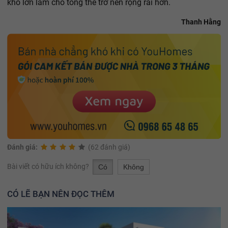
khổ lớn làm cho tổng thể trở nên rộng rãi hơn.
Thanh Hằng
Đánh giá:
(62 đánh giá)
Bài viết có hữu ích không?
Có
Không
CÓ LẼ BẠN NÊN ĐỌC THÊM