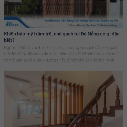
Khiến báo mỹ trầm trồ, nhà gạch tại Đà Nẵng có gì đặc
biệt?
Ngôi nhà 80m2 với thiết kế cực kỳ ấn tượng với cách sắp xếp gạch
thô độc đáo, hãy cùng tìm hiểu thêm về thiết kế bên trong căn nhà,
có thể bạn sẽ có được ý tưởng thiết kế mới cho căn hộ của mình.