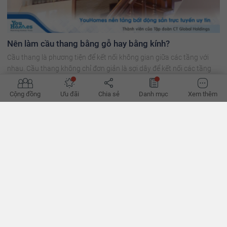
Nên làm cầu thang bằng gỗ hay bằng kính?
Cầu thang là phương tiện để kết nối không gian giữa các tầng với
nhau. Cầu thang không chỉ đơn giản là sợi dây để kết nối các tầng
với nhau mà việc thiết kế cầu thang là cả một nghệ thuật.
Cộng đồng
Ưu đãi
Chia sẻ
Danh mục
Xem thêm
ĐỀ XUẤT CHO BẠN