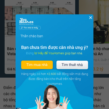
✕
Thân chào bạn
Bạn chưa tìm được căn nhà ưng ý?
Bán căn hộ chung cư Căn hộ Lovera
Bán căn hộ chu
Đừng lo! Hãy để YouHomes giúp bạn nhé.
Vista
Lam Phú An
Phong Phú, Bình Chánh, Tp Hồ Chí Minh
Phước Long A, Quận 9
Tìm mua nhà
Tìm thuê nhà
2.2 tỷ
3.2 tỷ
Giá từ
Gọi ngay
Giá từ
Hàng ngày, có hơn
+2.600
bất động sản mới đang
được đăng bán/cho thuê trên nền tảng
YouHomes.
Điểm độc đáo của thiết kế này là mặc dù một số lượng lớn
các chức năng thông minh phần cứng được kết hợp: như
bộ tổng hợp kích hoạt bằng giọng nói, hệ thống đèn khác
nhau và công tắc điều hòa không khí, mở rèm, nâng bàn cà