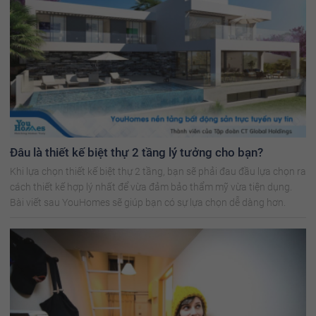
Đâu là thiết kế biệt thự 2 tầng lý tưởng cho bạn?
Khi lựa chọn thiết kế biệt thự 2 tầng, bạn sẽ phải đau đầu lựa chọn ra
cách thiết kế hợp lý nhất để vừa đảm bảo thẩm mỹ vừa tiện dụng.
Bài viết sau YouHomes sẽ giúp bạn có sự lựa chọn dễ dàng hơn.