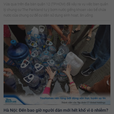
Vừa qua trên địa bàn quận 12 (TP.HCM) đã xảy ra vụ việc ban quản
lý chung cư The Parkland tự ý bơm nước giếng khoan vào bể chứa
nước của chung cư để cư dân sử dụng sinh hoạt, ăn uống.
Hà Nội: Đến bao giờ người dân mới hết khổ vì ô nhiễm?