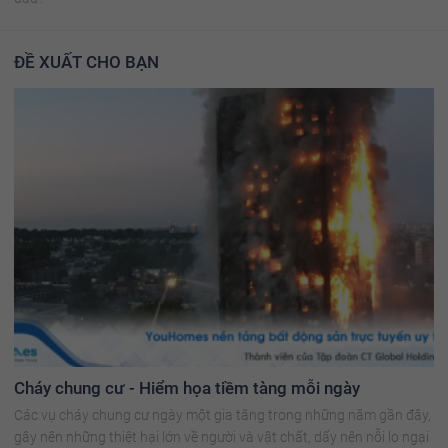
ĐỀ XUẤT CHO BẠN
Cháy chung cư - Hiểm họa tiềm tàng mỗi ngày
Các vụ cháy chung cư ngày một gia tăng trong những năm gần đây,
gây nên những thiệt hại lớn về người và vật chất, dấy nên nỗi lo ngại