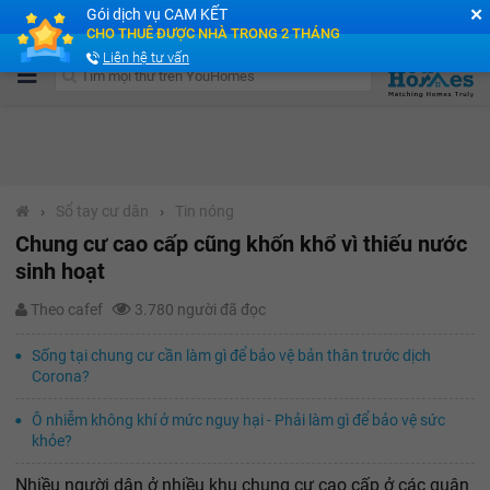
✕
Gói dịch vụ CAM KẾT
Cộng đồng Môi giới bPRO
CHO THUÊ ĐƯỢC NHÀ TRONG 2 THÁNG
Liên hệ tư vấn
›
Sổ tay cư dân
›
Tin nóng
Chung cư cao cấp cũng khốn khổ vì thiếu nước
sinh hoạt
Theo cafef
3.780 người đã đọc
Sống tại chung cư cần làm gì để bảo vệ bản thân trước dịch
Corona?
Ô nhiễm không khí ở mức nguy hại - Phải làm gì để bảo vệ sức
khỏe?
Nhiều người dân ở nhiều khu chung cư cao cấp ở các quận