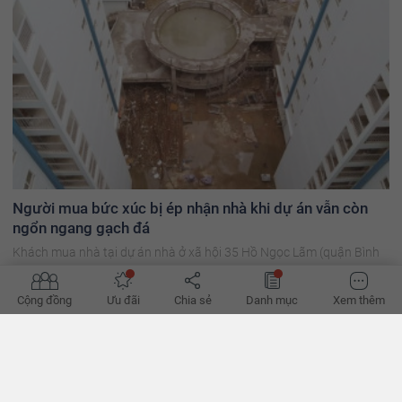
Người mua bức xúc bị ép nhận nhà khi dự án vẫn còn
ngổn ngang gạch đá
Khách mua nhà tại dự án nhà ở xã hội 35 Hồ Ngọc Lãm (quận Bình
Tân, TP.HCM) rất bức xúc khi đơn vị phát triển dự án là Công ty địa
ốc Hoàng Quân ép họ nhận nhà khi dự án còn dang dở, để tránh bị
Cộng đồng
Ưu đãi
Chia sẻ
Danh mục
Xem thêm
phạt.
BÌNH LUẬN
0/500