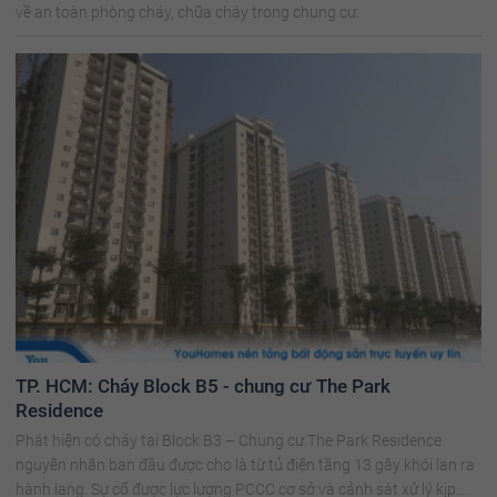
về an toàn phòng cháy, chữa cháy trong chung cư.
TP. HCM: Cháy Block B5 - chung cư The Park
Residence
Phát hiện có cháy tại Block B3 – Chung cư The Park Residence
nguyên nhân ban đầu được cho là từ tủ điện tầng 13 gây khói lan ra
hành lang. Sự cố được lực lượng PCCC cơ sở và cảnh sát xử lý kịp