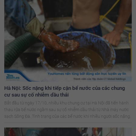
Hà Nội: Sốc nặng khi tiếp cận bể nước của các chung
cư sau sự cố nhiễm dầu thải
Bắt đầu từ ngày 17/10, nhiều khu chung cư tại Hà Nội đã tiến hành
thau rửa bể nước ngầm sau sự cố nhiễm dầu thải từ Nhà máy nước
sạch Sông Đà. Tình trạng của các bể nước khí nhiều người sốc nặng.