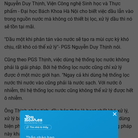
Nguyễn Duy Thịnh, Viện Công nghệ Sinh học và Thực
phẩm - Đại học Bách Khoa Hà Nội cho biết việc dầu lẫn vào
trong nguồn nước mà không có thiết bị lọc, xử lý dầu thì nó
sẽ tồn tại mãi.
"Dầu một khi phân tán vào nước sẽ tạo ra mùi cực kỳ khó
chịu, rất khó có thể xử lý"- PGS Nguyễn Duy Thịnh nói.
Cũng theo PGS Thịnh, việc dùng hệ thống lọc nước không
phải là giải pháp. Bởi hệ thống lọc nước cũng chỉ xử lý
được ở một mức giới hạn. "Ngay cả khi dùng hệ thống lọc
nước thì nước vào cũng phải là nước sạch. Với nước ô
nhiễm, thì hệ thống lọc nước cũng không thể xử lý được hết
ô nhiễm.
Ông Thịnh phân tích, dầu bản thân là hoạt chất khó xử lý,
✕
xử lý bằng phương pháp hóa học cũng khó, mà phải dùng
biện pháp hấp thụ mới tách được. Tuy nhiên, phương pháp
này khá đắt, tốn kém.
Thân chào bạn