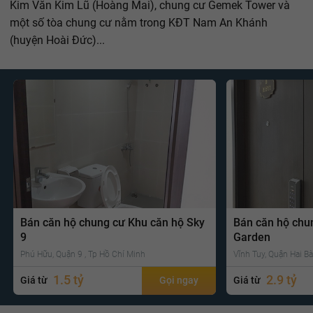
Kim Văn Kim Lũ (Hoàng Mai), chung cư Gemek Tower và
một số tòa chung cư nằm trong KĐT Nam An Khánh
(huyện Hoài Đức)...
Bán căn hộ chung cư Khu căn hộ Sky
Bán căn hộ chu
9
Garden
Phú Hữu, Quận 9 , Tp Hồ Chí Minh
Vĩnh Tuy, Quận Hai Bà
1.5 tỷ
2.9 tỷ
Giá từ
Gọi ngay
Giá từ