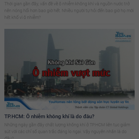
Thời gian gần đây, vấn đề về ô nhiễm không khí và nguồn nước trở
nên nóng hổi hơn bao giờ hết. Nhiều người tự hỏi đến bao giờ họ mới
hết khổ vì ô nhiễm?
TP.HCM: Ô nhiễm không khí là do đâu?
Những ngày gần đây chất lượng không khí ở TP.HCM liên tục giảm
sút với các chỉ số quan trắc đáng lo ngại. Vậy nguyên nhân là do
đâu?