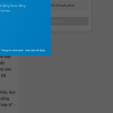
Chỉ số hạnh phúc
ới đang được đăng
uHomes.
Bình chọn
 xử lý kịp
về việc
 dù
hộ nào
g đã
cháy, duy
ư cũng
hợp lý” -