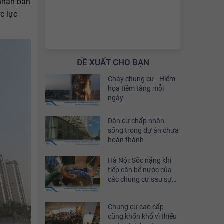
 nhân ban
c lực
ĐỀ XUẤT CHO BẠN
Cháy chung cư - Hiểm
họa tiềm tàng mỗi
ngày
Dân cư chấp nhận
sống trong dự án chưa
hoàn thành
Hà Nội: Sốc nặng khi
tiếp cận bể nước của
các chung cư sau sự
cố nhiễm dầu thải
Chung cư cao cấp
cũng khốn khổ vì thiếu