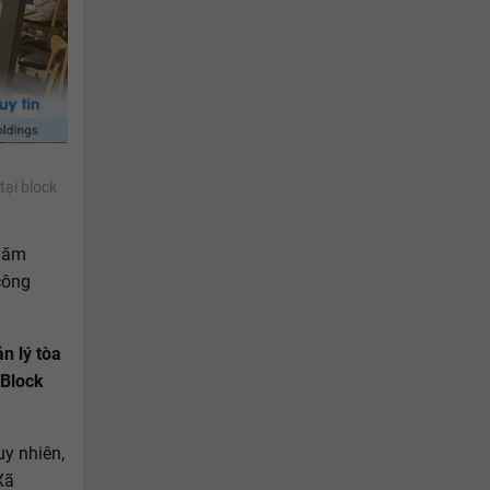
tại block
năm
công
n lý tòa
Block
uy nhiên,
Xã