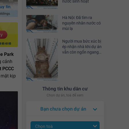
nước sinh hoạt
Hà Nội: Đã tìm ra
nguyên nhân nước có
mùi lạ
Người mua bức xúc bị
ép nhận nhà khi dự án
vẫn còn ngổn ngang
he Park
gạch đá
g cảnh
t PCCC
 mặt kịp
Thông tin khu dân cư
Chọn dự án, toà để xem
Bạn chưa chọn dự án
Chọn toà