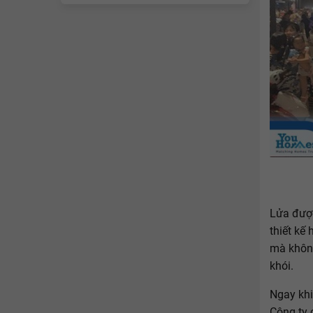
Lửa được
thiết kế
mà không
khói.
Ngay khi
Công ty 