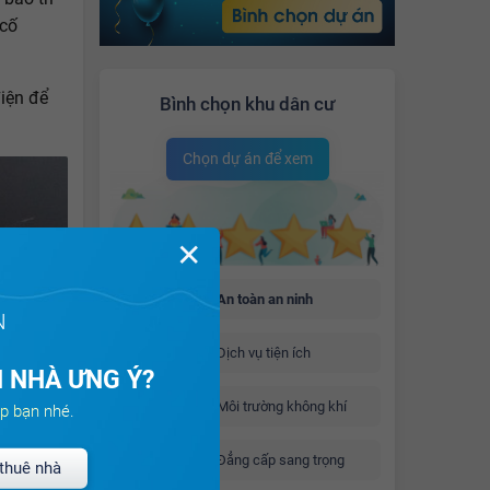
 cố
điện để
Bình chọn khu dân cư
Chọn dự án để xem
✕
An toàn an ninh
N
Dịch vụ tiện ích
 NHÀ ƯNG Ý?
Môi trường không khí
p bạn nhé.
Đẳng cấp sang trọng
thuê nhà