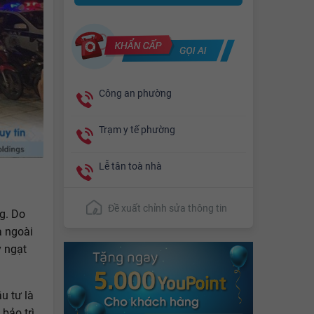
Công an phường
Trạm y tế phường
Lễ tân toà nhà
Đề xuất chỉnh sửa thông tin
ng. Do
a ngoài
y ngạt
u tư là
bảo trì