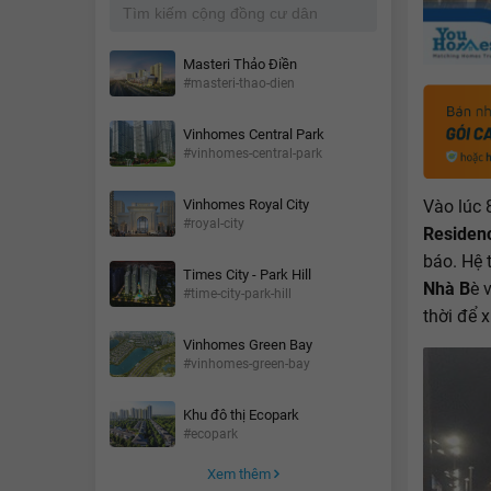
Masteri Thảo Điền
#masteri-thao-dien
Vinhomes Central Park
#vinhomes-central-park
Vào lúc 
Vinhomes Royal City
#royal-city
Residen
báo. Hệ 
Times City - Park Hill
Nhà B
è 
#time-city-park-hill
thời để x
Vinhomes Green Bay
#vinhomes-green-bay
Khu đô thị Ecopark
#ecopark
Xem thêm