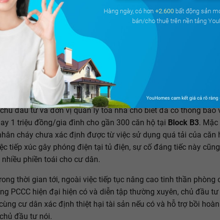
Hàng ngày, có hơn
+2.600
bất động sản m
bán/cho thuê trên nền tảng Yo
y xảy ra tại tầng 13 block B3 chung cư The Park Residence nhưng đã được
thời.
 chủ đầu tư và đơn vị quản lý tòa nhà cho biết đã có thông báo 
gay 1 triệu đồng/gia đình cho gần 300 căn hộ tại
Block B3
. Mặc
hân cháy chưa xác định được từ việc sử dụng quá tải của căn 
iệc tiếp xúc gây phóng điện tại tủ điện, sự cố đáng tiếc này cũn
 nhiều phiền toái cho cư dân.
trong thời gian tới, ngoài việc tiếp tục nâng cao tinh thần phòng 
hống PCCC hiện đại hiện có và diễn tập thường xuyên, chủ đầu t
cùng cư dân xác định thiệt hại tài sản nếu có và hỗ trợ bồi hoàn 
 chủ đầu tư nói.