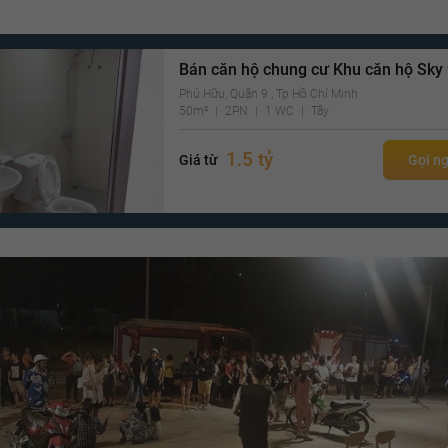
Bán căn hộ chung cư Khu căn hộ Sky
Phú Hữu, Quận 9 , Tp Hồ Chí Minh
50m²
2PN
1 WC
Tây
1.5 tỷ
Giá từ
Gọi n