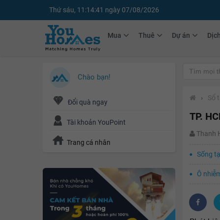
Thứ sáu, 11:14:42 ngày 07/08/2026
Mua
Thuê
Dự án
Dịc
Chào bạn!
›
Sổ 
Đổi quà ngay
TP. HC
Tài khoản YouPoint
Thanh
Trang cá nhân
Sống tạ
Ô nhiễm