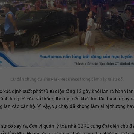
Cư dân chung cư The Park Residence trong đêm xảy ra sự cố.
 xác định xuất phát từ tủ điện tầng 13 gây khói lan ra hành la
 hành lang có cửa sổ thông thoáng nên khói lan tỏa thoát ngay r
 lan vào căn hộ. Vì vậy, vụ cháy đã không làm ai bị thương ha
 sự cố xảy ra, đơn vị quản lý tòa nhà CBRE cùng đại diện chủ đầ
cổ phần Phú Hoàng Anh, cơ quan chức năng địa phương, đơn vị 