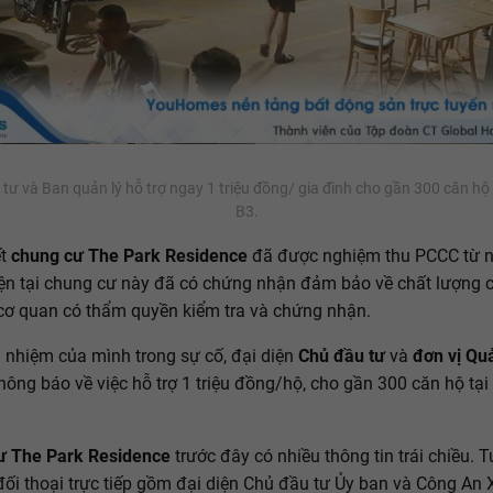
tư và Ban quản lý hỗ trợ ngay 1 triệu đồng/ gia đình cho gần 300 căn hộ 
B3.
ết
chung cư The Park Residence
đã được nghiệm thu PCCC từ 
ện tại chung cư này đã có chứng nhận đảm bảo về chất lượng 
 cơ quan có thẩm quyền kiểm tra và chứng nhận.
h nhiệm của mình trong sự cố, đại diện
Chủ đầu tư
và
đơn vị Quả
hông báo về việc hỗ trợ 1 triệu đồng/hộ, cho gần 300 căn hộ tại
ư The Park Residence
trước đây có nhiều thông tin trái chiều. T
 đối thoại trực tiếp gồm đại diện Chủ đầu tư Ủy ban và Công An 