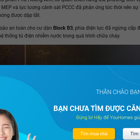
 MEP và lực lượng cảnh sát PCCC đã phản ứng tức thời nên sự
óng được dập tắt.
bảo an toàn cho cư dân
Block B3
, phía điện lực đã ngừng cấp 
hệ thống tủ điện nhiễm nước trong quá trình chữa cháy.
THÂN CHÀO BẠ
BẠN CHƯA TÌM ĐƯỢC CĂN
Đừng lo! Hãy để YouHomes giú
Tìm mua nhà
Tìm 