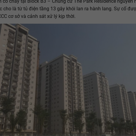
n có cháy tại Block B3 – Chung cư The Park Residence nguyên
 cho là từ tủ điện tầng 13 gây khói lan ra hành lang. Sự cố đượ
CC cơ sở và cảnh sát xử lý kịp thời.