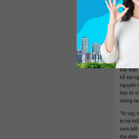
Sự cố chá
Đại diện
hỗ trợ n
nguyên n
hay từ v
mang lại
“Vì vậy, 
trì hệ t
cam kết 
đại diện