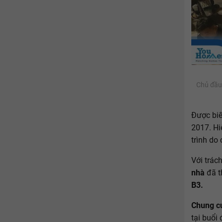
Chủ đầu 
Được bi
2017. Hi
trình do
Với trác
nhà
đã t
B3.
Chung c
tại buổi