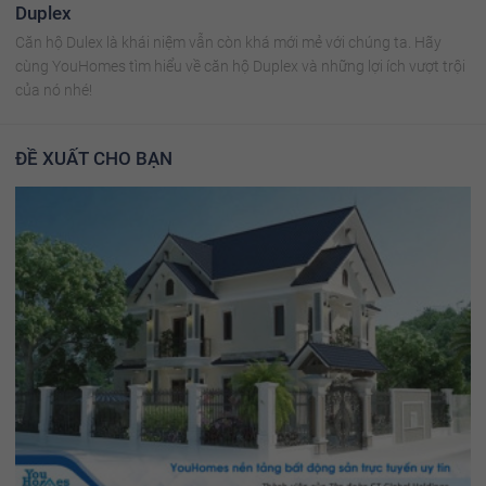
Duplex
Căn hộ Dulex là khái niệm vẫn còn khá mới mẻ với chúng ta. Hãy
cùng YouHomes tìm hiểu về căn hộ Duplex và những lợi ích vượt trội
của nó nhé!
ĐỀ XUẤT CHO BẠN