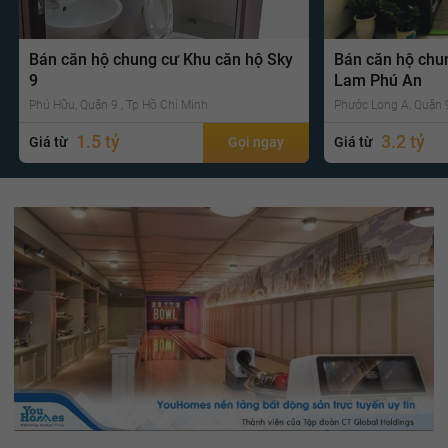
Bán căn hộ chung cư Khu căn hộ Sky
Bán căn hộ chu
9
Lam Phú An
Phú Hữu, Quận 9 , Tp Hồ Chí Minh
Phước Long A, Quận 9
1.5 tỷ
3.2 tỷ
Giá từ
Gọi ngay
Giá từ