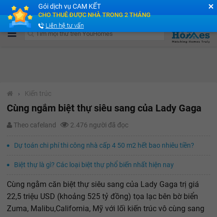
✕
Gói dịch vụ CAM KẾT
Cộng đồng Môi giới bPRO
CHO THUÊ ĐƯỢC NHÀ TRONG 2 THÁNG
Liên hệ tư vấn
›
Kiến trúc
Cùng ngắm biệt thự siêu sang của Lady Gaga
Theo cafeland
2.476 người đã đọc
Dự toán chi phí thi công nhà cấp 4 50 m2 hết bao nhiêu tiền?
Biệt thự là gì? Các loại biệt thự phổ biến nhất hiện nay
Cùng ngằm căn biệt thự siêu sang của Lady Gaga trị giá
22,5 triệu USD (khoảng 525 tỷ đồng) tọa lạc bên bờ biển
Zuma, Malibu,California, Mỹ với lối kiến trúc vô cùng sang