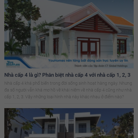
Nhà cấp 4 là gì? Phân biệt nhà cấp 4 với nhà cấp 1, 2, 3
Nhà cấp 4 khá phổ biến trong đời sống sinh hoạt hàng ngày. Nhưng
đa số người vẫn khá mơ hồ về khái niệm về nhà cấp 4 cũng như nhà
cấp 1, 2, 3. Vậy những loại hình nhà này khác nhau ở điểm nào?