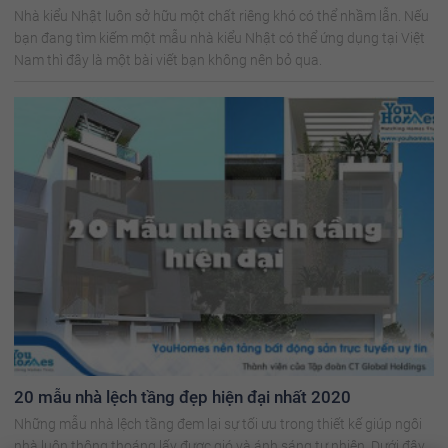
Nhà kiểu Nhật luôn sở hữu một chất riêng khó có thể nhầm lẫn. Nếu
bạn đang tìm kiếm một mẫu nhà kiểu Nhật có thể ứng dụng tại Việt
Nam thì đây là một bài viết bạn không nên bỏ qua.
20 mẫu nhà lệch tầng đẹp hiện đại nhất 2020
Những mẫu nhà lệch tầng đem lại sự tối ưu trong thiết kế giúp ngôi
nhà luôn thông thoáng lấy được gió và ánh sáng tự nhiên. Dưới đây