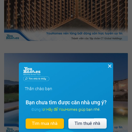
✕
Thân chào bạn
Bạn chưa tìm được căn nhà ưng ý?
Đừng lo! Hãy để YouHomes giúp bạn nhé.
Tìm mua nhà
Tìm thuê nhà