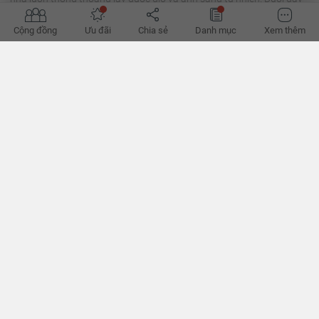
là 20 mẫu nhà lệch tầng đẹp hiện đại nhất 2020.
Cộng đồng
Ưu đãi
Chia sẻ
Danh mục
Xem thêm
Ngỡ ngàng với những mẫu thiết kế nhà nhỏ đẹp chỉ với
40m2
Với 40m2 liệu bạn nên lựa chọn thiết kế nhà như thế nào?