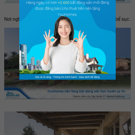
Hàng ngày, có hơn
+2.600
bất động sản mới đang
được đăng bán/cho thuê trên nền tảng
YouHomes.
Nơi nghỉ rộng rãi này có hồ bơi nước mặn vô cực và bể sục.