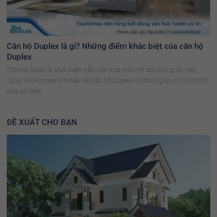
Căn hộ Duplex là gì? Những điểm khác biệt của căn hộ
Duplex
Căn hộ Dulex là khái niệm vẫn còn khá mới mẻ với chúng ta. Hãy
cùng YouHomes tìm hiểu về căn hộ Duplex và những lợi ích vượt trội
của nó nhé!
ĐỀ XUẤT CHO BẠN