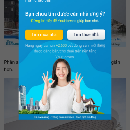
Thân chào bạn
Bạn chưa tìm được căn nhà ưng ý?
Đừng lo! Hãy để YouHomes giúp bạn nhé.
Tìm mua nhà
Tìm thuê nhà
Hàng ngày, có hơn
+2.600
bất động sản mới đang
được đăng bán/cho thuê trên nền tảng
YouHomes.
Phần sân thi đấu bên dưới ngược lại có thiết kế đơn giản
hơn.