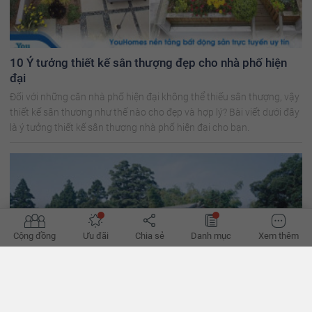
10 Ý tưởng thiết kế sân thượng đẹp cho nhà phố hiện
đại
Đối với những căn nhà phố hiện đại không thể thiếu sân thượng, vậy
thiết kế sân thương như thế nào cho đẹp và hợp lý? Bài viết dưới đây
là ý tưởng thiết kế sân thượng nhà phố hiện đại cho bạn.
Cộng đồng
Ưu đãi
Chia sẻ
Danh mục
Xem thêm