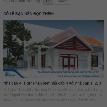
Bài viết có hữu ích không?
Có
Không
CÓ LẼ BẠN NÊN ĐỌC THÊM
Nhà cấp 4 là gì? Phân biệt nhà cấp 4 với nhà cấp 1, 2, 3
Nhà cấp 4 khá phổ biến trong đời sống sinh hoạt hàng ngày. Nhưng
đa số người vẫn khá mơ hồ về khái niệm về nhà cấp 4 cũng như nhà
cấp 1, 2, 3. Vậy những loại hình nhà này khác nhau ở điểm nào?