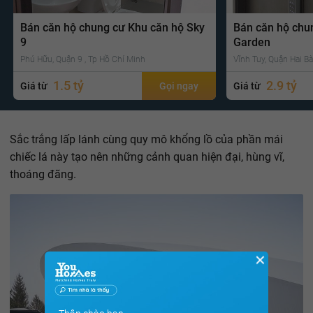
Bán căn hộ chung cư Khu căn hộ Sky
Bán căn hộ chu
9
Garden
Phú Hữu, Quận 9 , Tp Hồ Chí Minh
Vĩnh Tuy, Quận Hai Bà
1.5 tỷ
2.9 tỷ
Giá từ
Gọi ngay
Giá từ
Sắc trắng lấp lánh cùng quy mô khổng lồ của phần mái
chiếc lá này tạo nên những cảnh quan hiện đại, hùng vĩ,
thoáng đãng.
✕