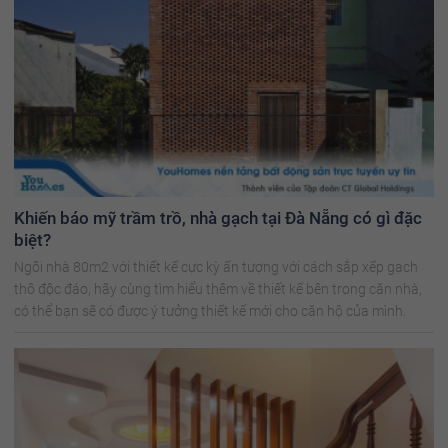
Khiến báo mỹ trầm trồ, nhà gạch tại Đà Nẵng có gì đặc
biệt?
Ngôi nhà 80m2 với thiết kế cực kỳ ấn tượng với cách sắp xếp gạch
thô độc đáo, hãy cùng tìm hiểu thêm về thiết kế bên trong căn nhà,
có thể bạn sẽ có được ý tưởng thiết kế mới cho căn hộ của mình.