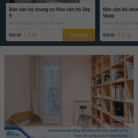
Bán căn hộ chung cư Khu căn hộ Sky
Bán căn hộ chu
9
Vista
Phú Hữu, Quận 9 , Tp Hồ Chí Minh
Phong Phú, Bình Chá
1.5 tỷ
2.2 tỷ
Giá từ
Gọi ngay
Giá từ