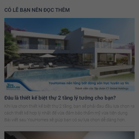
CÓ LẼ BẠN NÊN ĐỌC THÊM
Đâu là thiết kế biệt thự 2 tầng lý tưởng cho bạn?
Khi lựa chọn thiết kế biệt thự 2 tầng, bạn sẽ phải đau đầu lựa chọn ra
cách thiết kế hợp lý nhất để vừa đảm bảo thẩm mỹ vừa tiện dụng.
Bài viết sau YouHomes sẽ giúp bạn có sự lựa chọn dễ dàng hơn.