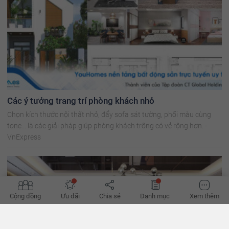
Các ý tưởng trang trí phòng khách nhỏ
Chọn kích thước nội thất nhỏ, đẩy sofa sát tường, phối màu cùng
tone... là các giải pháp giúp phòng khách trông có vẻ rộng hơn. -
VnExpress
Cộng đồng
Ưu đãi
Chia sẻ
Danh mục
Xem thêm