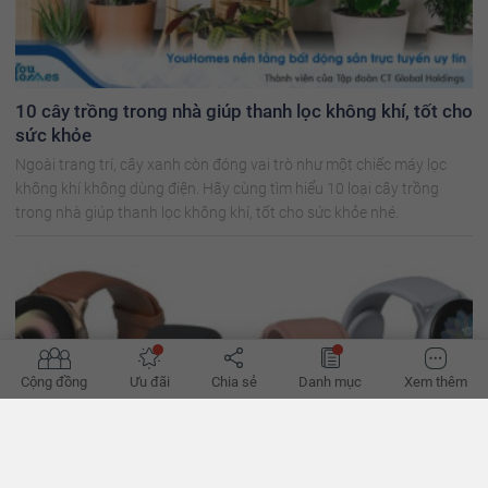
10 cây trồng trong nhà giúp thanh lọc không khí, tốt cho
sức khỏe
Ngoài trang trí, cây xanh còn đóng vai trò như một chiếc máy lọc
không khí không dùng điện. Hãy cùng tìm hiểu 10 loại cây trồng
trong nhà giúp thanh lọc không khí, tốt cho sức khỏe nhé.
Cộng đồng
Ưu đãi
Chia sẻ
Danh mục
Xem thêm