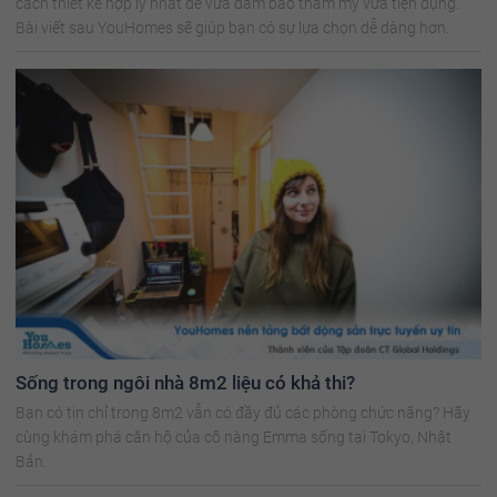
cách thiết kế hợp lý nhất để vừa đảm bảo thẩm mỹ vừa tiện dụng.
Bài viết sau YouHomes sẽ giúp bạn có sự lựa chọn dễ dàng hơn.
Sống trong ngôi nhà 8m2 liệu có khả thi?
Bạn có tin chỉ trong 8m2 vẫn có đầy đủ các phòng chức năng? Hãy
cùng khám phá căn hộ của cô nàng Emma sống tại Tokyo, Nhật
Bản.