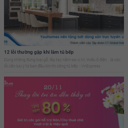
12 lỗi thường gặp khi làm tủ bếp
Dùng không đúng loại gỗ, lắp tay nắm sai vị trí, thiếu ổ điện... là các
lỗi cần lưu ý từ ban đầu khi thi công tủ bếp. - VnExpress