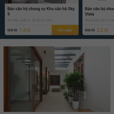
Bán căn hộ chung cư Khu căn hộ Sky
Bán căn hộ chu
9
Vista
Phú Hữu, Quận 9 , Tp Hồ Chí Minh
Phong Phú, Bình Chá
1.5 tỷ
2.2 tỷ
Giá từ
Gọi ngay
Giá từ