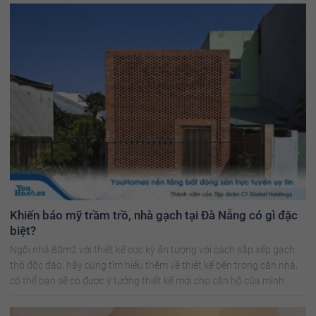
Khiến báo mỹ trầm trồ, nhà gạch tại Đà Nẵng có gì đặc
biệt?
Ngôi nhà 80m2 với thiết kế cực kỳ ấn tượng với cách sắp xếp gạch
thô độc đáo, hãy cùng tìm hiểu thêm về thiết kế bên trong căn nhà,
có thể bạn sẽ có được ý tưởng thiết kế mới cho căn hộ của mình.