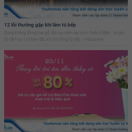
12 lỗi thường gặp khi làm tủ bếp
Dùng không đúng loại gỗ, lắp tay nắm sai vị trí, thiếu ổ điện... là các
lỗi cần lưu ý từ ban đầu khi thi công tủ bếp. - VnExpress