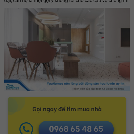
đại, căn hộ là một gợi ý không tồi cho các cặp vợ chồng trẻ.