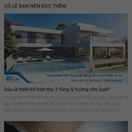
CÓ LẼ BẠN NÊN ĐỌC THÊM
Đâu là thiết kế biệt thự 2 tầng lý tưởng cho bạn?
Khi lựa chọn thiết kế biệt thự 2 tầng, bạn sẽ phải đau đầu lựa chọn ra
cách thiết kế hợp lý nhất để vừa đảm bảo thẩm mỹ vừa tiện dụng.
Bài viết sau YouHomes sẽ giúp bạn có sự lựa chọn dễ dàng hơn.