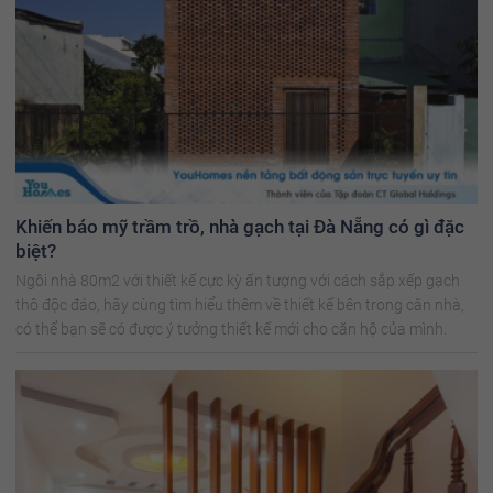
Khiến báo mỹ trầm trồ, nhà gạch tại Đà Nẵng có gì đặc
biệt?
Ngôi nhà 80m2 với thiết kế cực kỳ ấn tượng với cách sắp xếp gạch
thô độc đáo, hãy cùng tìm hiểu thêm về thiết kế bên trong căn nhà,
có thể bạn sẽ có được ý tưởng thiết kế mới cho căn hộ của mình.