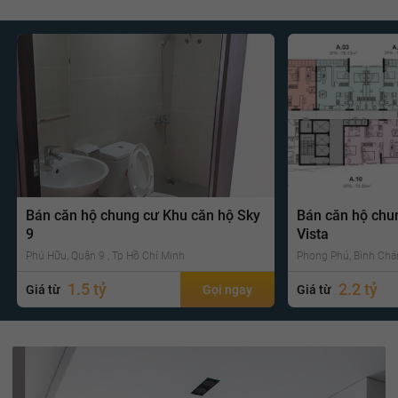
Bán căn hộ chung cư Khu căn hộ Sky
Bán căn hộ chu
9
Vista
Phú Hữu, Quận 9 , Tp Hồ Chí Minh
Phong Phú, Bình Chá
1.5 tỷ
2.2 tỷ
Giá từ
Gọi ngay
Giá từ