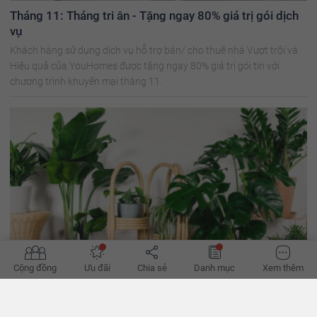
Tháng 11: Tháng tri ân - Tặng ngay 80% giá trị gói dịch
vụ
Khách hàng sử dụng dịch vụ hỗ trợ bán/ cho thuê nhà Vượt trội và
Hiệu quả của YouHomes được tặng ngay 80% giá trị gói tin với
chương trình khuyến mại tháng 11.
Cộng đồng
Ưu đãi
Chia sẻ
Danh mục
Xem thêm