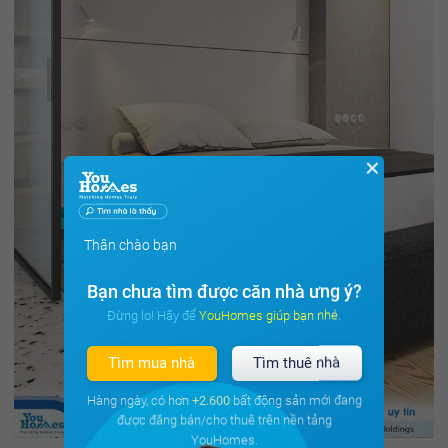
✕
Thân chào bạn
Bạn chưa tìm được căn nhà ưng ý?
Đừng lo! Hãy để YouHomes giúp bạn nhé.
Tìm mua nhà
Tìm thuê nhà
Hàng ngày, có hơn
+2.600
bất động sản mới đang
được đăng bán/cho thuê trên nền tảng
YouHomes.