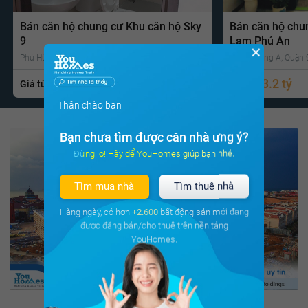
Bán căn hộ chung cư Khu căn hộ Sky
Bán căn hộ chu
9
Lam Phú An
✕
Phú Hữu, Quận 9 , Tp Hồ Chí Minh
Phước Long A, Quận 9
1.5 tỷ
3.2 tỷ
Giá từ
Gọi ngay
Giá từ
Thân chào bạn
Bạn chưa tìm được căn nhà ưng ý?
Đừng lo! Hãy để YouHomes giúp bạn nhé.
Tìm mua nhà
Tìm thuê nhà
Hàng ngày, có hơn
+2.600
bất động sản mới đang
được đăng bán/cho thuê trên nền tảng
YouHomes.