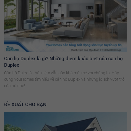
Căn hộ Duplex là gì? Những điểm khác biệt của căn hộ
Duplex
Căn hộ Dulex là khái niệm vẫn còn khá mới mẻ với chúng ta. Hãy
cùng YouHomes tìm hiểu về căn hộ Duplex và những lợi ích vượt trội
của nó nhé!
ĐỀ XUẤT CHO BẠN