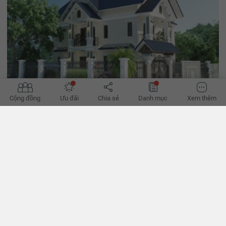
Cộng đồng
Ưu đãi
Chia sẻ
Danh mục
Xem thêm
Những mẫu nhà 2 tầng hiện đại với giá dưới 700 triệu
Với ngân sách 700 triệu bạn có khá nhiều sự lựa chọn cho phong
cách thiết kế nhà 2 tầng hiện đại. Bài viết sau đây là tổng hợp những
mẫu nhà 2 tầng hiện đại với giá dưới 700 triệu mới nhất.