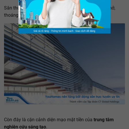
Sân thượng
trung tâm
có thiết kế dạng không gian mở,
thoáng đãng, phục vụ công tác sinh hoạt ngoài trời.
Còn đây là cận cảnh diện mạo mặt tiền của
trung tâm
nghiên cứu sáng tạo
.