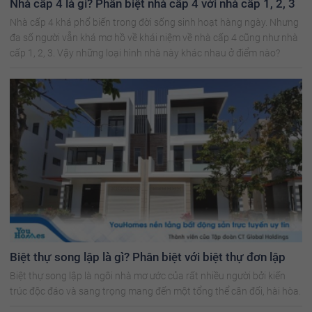
Nhà cấp 4 là gì? Phân biệt nhà cấp 4 với nhà cấp 1, 2, 3
Nhà cấp 4 khá phổ biến trong đời sống sinh hoạt hàng ngày. Nhưng
đa số người vẫn khá mơ hồ về khái niệm về nhà cấp 4 cũng như nhà
cấp 1, 2, 3. Vậy những loại hình nhà này khác nhau ở điểm nào?
Biệt thự song lập là gì? Phân biệt với biệt thự đơn lập
Biệt thự song lập là ngôi nhà mơ ước của rất nhiều người bởi kiến
trúc độc đáo và sang trọng mang đến một tổng thể cân đối, hài hòa.