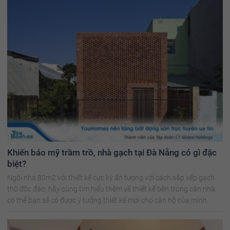
Khiến báo mỹ trầm trồ, nhà gạch tại Đà Nẵng có gì đặc
biệt?
Ngôi nhà 80m2 với thiết kế cực kỳ ấn tượng với cách sắp xếp gạch
thô độc đáo, hãy cùng tìm hiểu thêm về thiết kế bên trong căn nhà,
có thể bạn sẽ có được ý tưởng thiết kế mới cho căn hộ của mình.