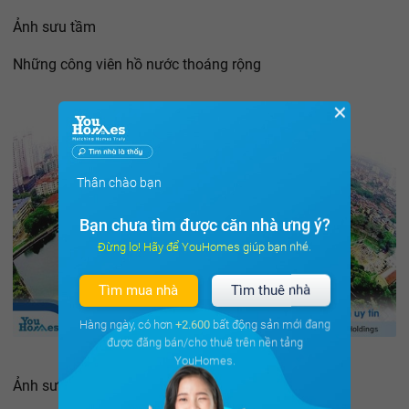
Ảnh sưu tầm
Những công viên hồ nước thoáng rộng
✕
Thân chào bạn
Bạn chưa tìm được căn nhà ưng ý?
Đừng lo! Hãy để YouHomes giúp bạn nhé.
Tìm mua nhà
Tìm thuê nhà
Hàng ngày, có hơn
+2.600
bất động sản mới đang
được đăng bán/cho thuê trên nền tảng
YouHomes.
Ảnh sưu tầm