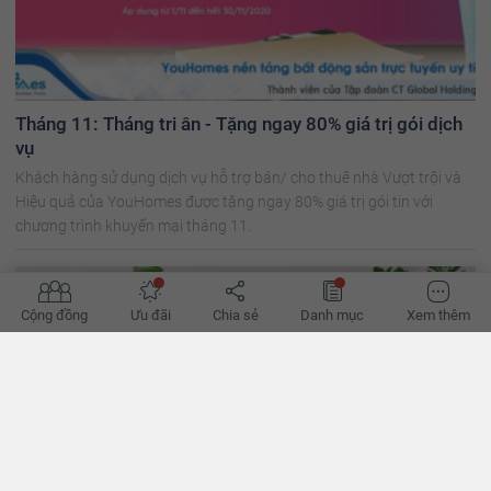
Tháng 11: Tháng tri ân - Tặng ngay 80% giá trị gói dịch
vụ
Khách hàng sử dụng dịch vụ hỗ trợ bán/ cho thuê nhà Vượt trội và
Hiệu quả của YouHomes được tặng ngay 80% giá trị gói tin với
chương trình khuyến mại tháng 11.
Cộng đồng
Ưu đãi
Chia sẻ
Danh mục
Xem thêm