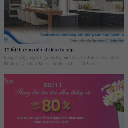
12 lỗi thường gặp khi làm tủ bếp
Dùng không đúng loại gỗ, lắp tay nắm sai vị trí, thiếu ổ điện... là các
lỗi cần lưu ý từ ban đầu khi thi công tủ bếp. - VnExpress