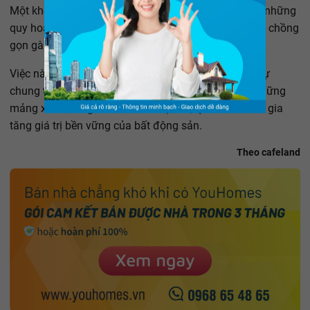
Một không gian sống chất lượng không chỉ cần đến những
quy hoạch đường xá đều tăm tắp, những căn hộ xếp chồng
gọn gàng mà rất cần màu xanh của cây lá.
Việc này rất cần đến tầm nhìn của các chủ đầu tư, sự
chung tay của các kiến trúc sư thiết kế để tạo nên những
mảng xanh trong kiến trúc đô thị mới, qua đó sẽ làm gia
tăng giá trị bền vững của bất động sản.
Theo cafeland