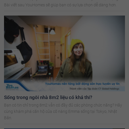
Bài viết sau YouHomes sẽ giúp bạn có sự lựa chọn dễ dàng hơn.
Sống trong ngôi nhà 8m2 liệu có khả thi?
Bạn có tin chỉ trong 8m2 vẫn có đầy đủ các phòng chức năng? Hãy
cùng khám phá căn hộ của cô nàng Emma sống tại Tokyo, Nhật
Bản.