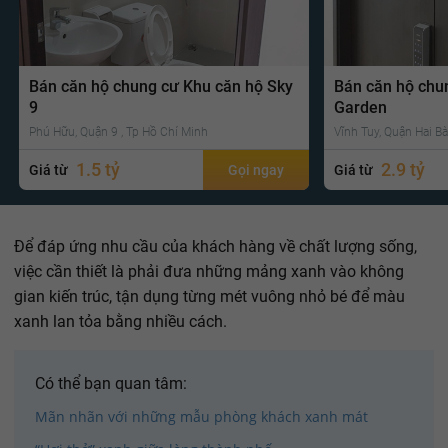
Bán căn hộ chung cư Khu căn hộ Sky
Bán căn hộ chu
9
Garden
Phú Hữu, Quận 9 , Tp Hồ Chí Minh
Vĩnh Tuy, Quận Hai Bà
1.5 tỷ
2.9 tỷ
Giá từ
Gọi ngay
Giá từ
Để đáp ứng nhu cầu của khách hàng về chất lượng sống,
việc cần thiết là phải đưa những mảng xanh vào không
gian kiến trúc, tận dụng từng mét vuông nhỏ bé để màu
xanh lan tỏa bằng nhiều cách.
Có thể bạn quan tâm:
Mãn nhãn với những mẫu phòng khách xanh mát