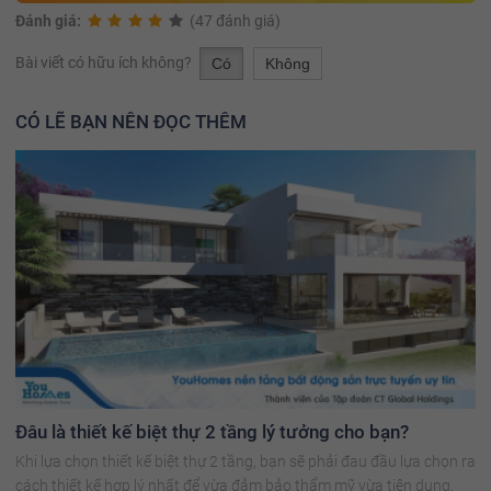
Đánh giá:
(47 đánh giá)
Bài viết có hữu ích không?
Có
Không
CÓ LẼ BẠN NÊN ĐỌC THÊM
Đâu là thiết kế biệt thự 2 tầng lý tưởng cho bạn?
Khi lựa chọn thiết kế biệt thự 2 tầng, bạn sẽ phải đau đầu lựa chọn ra
cách thiết kế hợp lý nhất để vừa đảm bảo thẩm mỹ vừa tiện dụng.