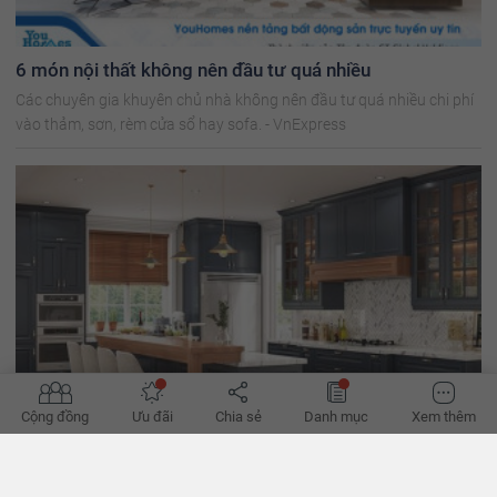
6 món nội thất không nên đầu tư quá nhiều
Các chuyên gia khuyên chủ nhà không nên đầu tư quá nhiều chi phí
vào thảm, sơn, rèm cửa sổ hay sofa. - VnExpress
Cộng đồng
Ưu đãi
Chia sẻ
Danh mục
Xem thêm