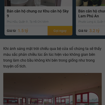
Bán căn hộ chung cư Khu căn hộ Sky
Bán căn hộ chu
9
Lam Phú An
Phú Hữu, Quận 9 , Tp Hồ Chí Minh
Phước Long A, Quận 9
1.5 tỷ
3.2 tỷ
Giá từ
Gọi ngay
Giá từ
Khi ánh sáng mặt trời chiếu qua bệ cửa sổ chúng ta sẽ thấy
màu sắc phản chiều lúc ẩn lúc hiện vào không gian bên
trong làm cho bầu không khí bên trong giống như trong
truyện cổ tích.