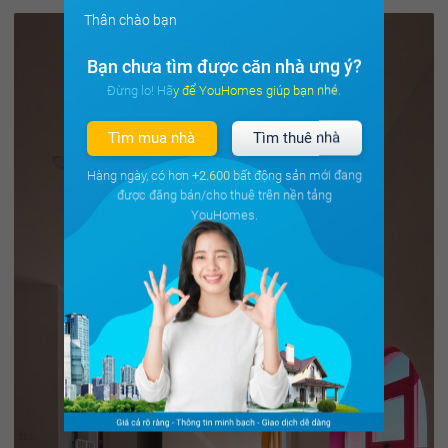
Thân chào bạn
Bạn chưa tìm được căn nhà ưng ý?
Đừng lo! Hãy để YouHomes giúp bạn nhé.
Tìm mua nhà
Tìm thuê nhà
Hàng ngày, có hơn
+2.600
bất động sản mới đang
được đăng bán/cho thuê trên nền tảng
YouHomes.