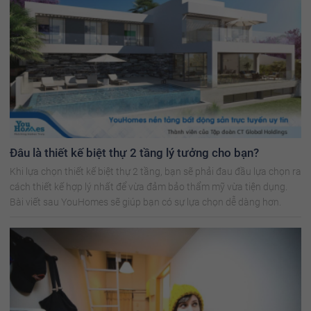
Đâu là thiết kế biệt thự 2 tầng lý tưởng cho bạn?
Khi lựa chọn thiết kế biệt thự 2 tầng, bạn sẽ phải đau đầu lựa chọn ra
cách thiết kế hợp lý nhất để vừa đảm bảo thẩm mỹ vừa tiện dụng.
Bài viết sau YouHomes sẽ giúp bạn có sự lựa chọn dễ dàng hơn.