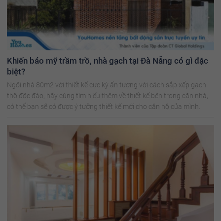
Khiến báo mỹ trầm trồ, nhà gạch tại Đà Nẵng có gì đặc
biệt?
Ngôi nhà 80m2 với thiết kế cực kỳ ấn tượng với cách sắp xếp gạch
thô độc đáo, hãy cùng tìm hiểu thêm về thiết kế bên trong căn nhà,
có thể bạn sẽ có được ý tưởng thiết kế mới cho căn hộ của mình.