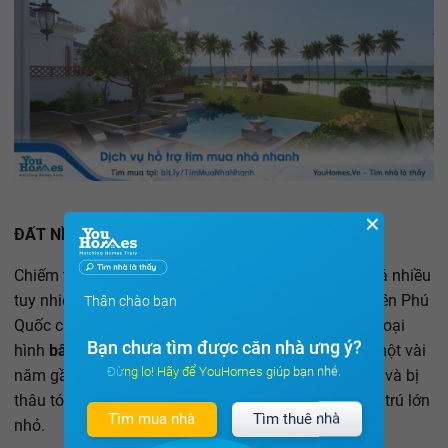
✕
ĐẤT NỀN PHÚ QUỐC
Chiếm tỉ trọng nhỏ hơn các loại hình đầu tư khác khá nhiều
tuy nhiên, mức lợi nhuận thu về từ việc đầu cơ đất nền Phú
Thân chào bạn
Quốc cũng được coi là tương đương khi đầu tư các loại
Bạn chưa tìm được căn nhà ưng ý?
hình
bất động sản
khác. Cơn sốt nghỉ dưỡng trong một vài
Đừng lo! Hãy để YouHomes giúp bạn nhé.
năm gần đây đã khiến cho nhiều mảnh đất “lên giá” và bị
thâu tóm để hình thành nên các khu nghỉ dưỡng lưu trú lớn
Tìm mua nhà
Tìm thuê nhà
nhỏ.