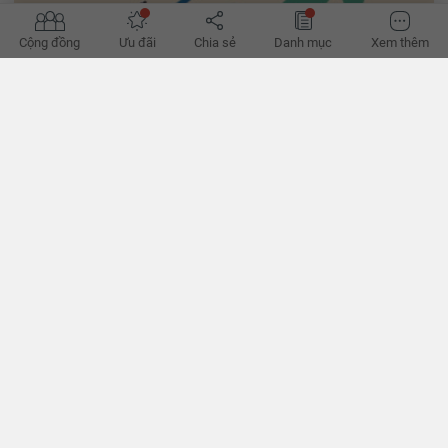
Cộng đồng
Ưu đãi
Chia sẻ
Danh mục
Xem thêm
Bất động sản chờ ngày khởi sắc
Các bộ luật liên quan đến bất động sản có hiệu lực sớm sẽ có tác
động rất tích cực đến thị trường này.