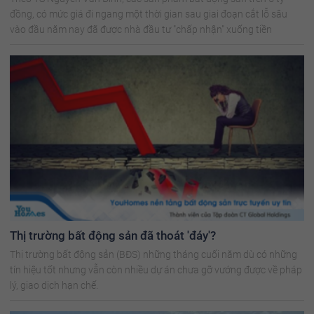
đồng, có mức giá đi ngang một thời gian sau giai đoạn cắt lỗ sâu
vào đầu năm nay đã được nhà đầu tư "chấp nhận" xuống tiền
Thị trường bất động sản đã thoát 'đáy'?
Thị trường bất động sản (BĐS) những tháng cuối năm dù có những
tín hiệu tốt nhưng vẫn còn nhiều dự án chưa gỡ vướng được về pháp
lý, giao dịch hạn chế.