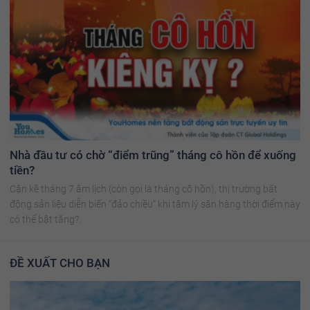
Nhà đầu tư có chờ “điểm trũng” tháng cô hồn để xuống
tiền?
Cận kề tháng 7 âm lịch (còn gọi là tháng cô hồn), thị trường bất
động sản liệu diễn biến “đảo chiều” khi tâm lý săn hàng thời điểm này
có thể bật tăng?.
ĐỀ XUẤT CHO BẠN