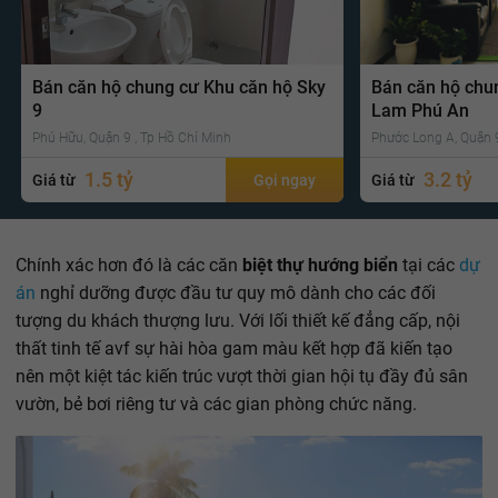
Bán căn hộ chung cư Khu căn hộ Sky
Bán căn hộ chu
9
Lam Phú An
Phú Hữu, Quận 9 , Tp Hồ Chí Minh
Phước Long A, Quận 9
1.5 tỷ
3.2 tỷ
Giá từ
Gọi ngay
Giá từ
Chính xác hơn đó là các căn
biệt thự hướng biển
tại các
dự
án
nghỉ dưỡng được đầu tư quy mô dành cho các đối
tượng du khách thượng lưu. Với lối thiết kế đẳng cấp, nội
thất tinh tế avf sự hài hòa gam màu kết hợp đã kiến tạo
nên một kiệt tác kiến trúc vượt thời gian hội tụ đầy đủ sân
vườn, bẻ bơi riêng tư và các gian phòng chức năng.