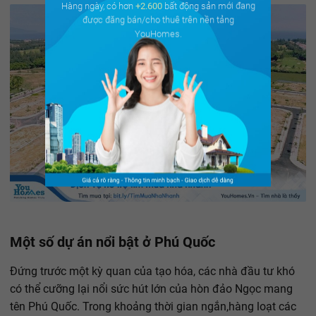
Hàng ngày, có hơn
+2.600
bất động sản mới đang
được đăng bán/cho thuê trên nền tảng
YouHomes.
Một số dự án nổi bật ở Phú Quốc
Đứng trước một kỳ quan của tạo hóa, các nhà đầu tư khó
có thể cưỡng lại nổi sức hút lớn của hòn đảo Ngọc mang
tên Phú Quốc. Trong khoảng thời gian ngắn,hàng loạt các