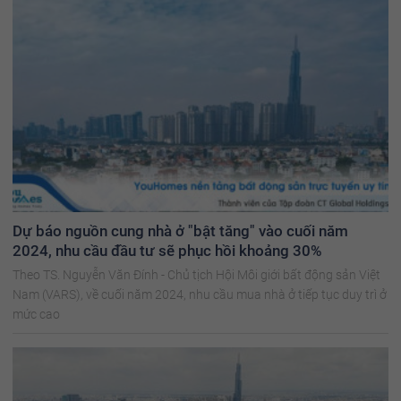
Dự báo nguồn cung nhà ở "bật tăng" vào cuối năm
2024, nhu cầu đầu tư sẽ phục hồi khoảng 30%
Theo TS. Nguyễn Văn Đính - Chủ tịch Hội Môi giới bất động sản Việt
Nam (VARS), về cuối năm 2024, nhu cầu mua nhà ở tiếp tục duy trì ở
mức cao