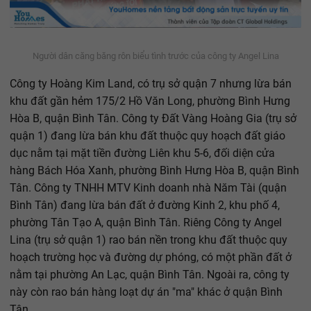
Người dân căng băng rôn biểu tình trước của công ty Angel Lina
Công ty Hoàng Kim Land, có trụ sở quận 7 nhưng lừa bán
khu đất gần hẻm 175/2 Hồ Văn Long, phường Bình Hưng
Hòa B, quận Bình Tân. Công ty Đất Vàng Hoàng Gia (trụ sở
quận 1) đang lừa bán khu đất thuộc quy hoạch đất giáo
dục nằm tại mặt tiền đường Liên khu 5-6, đối diện cửa
hàng Bách Hóa Xanh, phường Bình Hưng Hòa B, quận Bình
Tân. Công ty TNHH MTV Kinh doanh nhà Năm Tài (quận
Bình Tân) đang lừa bán đất ở đường Kinh 2, khu phố 4,
phường Tân Tạo A, quận Bình Tân. Riêng Công ty Angel
Lina (trụ sở quận 1) rao bán nền trong khu đất thuộc quy
hoạch trường học và đường dự phóng, có một phần đất ở
nằm tại phường An Lạc, quận Bình Tân. Ngoài ra, công ty
này còn rao bán hàng loạt dự án "ma" khác ở quận Bình
Tân…