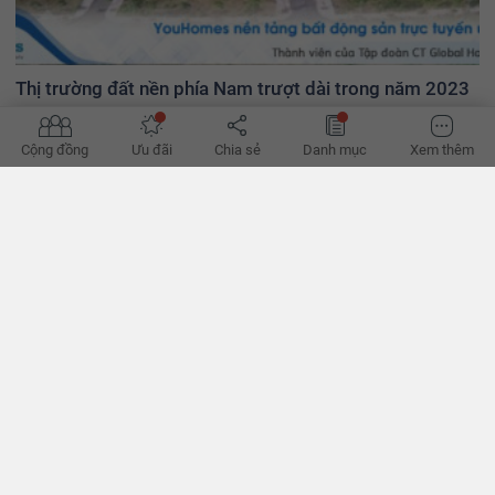
Thị trường đất nền phía Nam trượt dài trong năm 2023
Tiếp đà ảm đạm từ giữa năm 2022, thị trường đất nền phía Nam
năm nay trượt dài trong tình trạng thanh khoản yếu, giá bán giảm
Cộng đồng
Ưu đãi
Chia sẻ
Danh mục
Xem thêm
sâu. - VnExpress
BÌNH LUẬN
0/500
Nội quy : nhận xét có tối đa 500 ký tự, không chứa nội dung vi phạm thuần phong mỹ
thục Việt nam.
Gửi bình luận