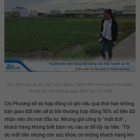
Khu đất thuộc dự án “ma” của Công ty TNHH MTV Kinh doanh nhà Năm
Tài lừa bán trên địa bàn quận Bình Tân, TP HCM
Chị Phương kể do hợp đồng có ghi nếu quá thời hạn không
bàn giao đất nền sẽ bị bồi thường hợp đồng 50% số tiền đã
nhận nên chị mới đầu tư. Nhưng giờ công ty "mất tích" ,
khách hàng không biết bám víu vào ai để lấy lại tiền. "Tôi
dù mất tiền nhưng còn sức khỏe; có những khách hàng khi