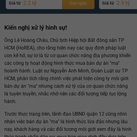
2.2 tỷ
2.9 tỷ
Giá từ
Gọi ngay
Giá từ
Kiến nghị xử lý hình sự!
Ông Lê Hoàng Châu, Chủ tịch Hiệp hội Bất động sản TP
HCM (HoREA), cho rằng hiện nay các quy định pháp luật
còn kẽ hở, sự lơ là từ cơ quan chức năng địa phương khiến
các công ty hoạt động hình thức mua bán dự án "ma"
hoành hành. Luật sư Nguyễn Anh Minh, Đoàn Luật sư TP
HCM, phân tích rằng chính việc phát hiện công ty môi giới
bán dự án "ma" nhưng cách xử lý của cơ quan chức năng
là tuyên truyền, nhắc nhở nên các đối tượng tiếp tục lộng
hành.
Trước thực trạng trên, lãnh đạo UBND quận 12 cũng nhìn
nhận việc bán dự án "ma" là hình thức lừa đảo nhưng lâu
nay, khách hàng và các đối tượng môi giới xem đây là hình
thức tranh chấp dân sự, mua bán giao dịch đều dựa trên