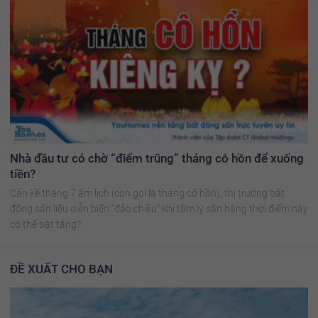
Nhà đầu tư có chờ “điểm trũng” tháng cô hồn để xuống
tiền?
Cận kề tháng 7 âm lịch (còn gọi là tháng cô hồn), thị trường bất
động sản liệu diễn biến “đảo chiều” khi tâm lý săn hàng thời điểm này
có thể bật tăng?.
ĐỀ XUẤT CHO BẠN