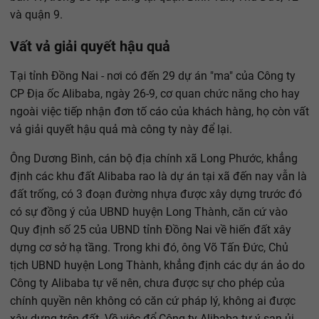
và quận 9.
Vất vả giải quyết hậu quả
Tại tỉnh Đồng Nai - nơi có đến 29 dự án "ma" của Công ty
CP Địa ốc Alibaba, ngày 26-9, cơ quan chức năng cho hay
ngoài việc tiếp nhận đơn tố cáo của khách hàng, họ còn vất
vả giải quyết hậu quả mà công ty này để lại.
Ông Dương Bình, cán bộ địa chính xã Long Phước, khẳng
định các khu đất Alibaba rao là dự án tại xã đến nay vẫn là
đất trống, có 3 đoạn đường nhựa được xây dựng trước đó
có sự đồng ý của UBND huyện Long Thành, căn cứ vào
Quy định số 25 của UBND tỉnh Đồng Nai về hiến đất xây
dựng cơ sở hạ tầng. Trong khi đó, ông Võ Tấn Đức, Chủ
tịch UBND huyện Long Thành, khẳng định các dự án ảo do
Công ty Alibaba tự vẽ nên, chưa được sự cho phép của
chính quyền nên không có căn cứ pháp lý, không ai được
xây dựng trên đất. Về việc để Công ty Alibaba tự ý san ủi