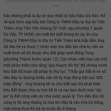
Chị Phương kể lại chuyện mình bị lừa bên dự án “ma” của Công ty Angel
Lina
Đây không phải là dự án duy nhất có dấu hiệu lừa đảo. Kể
về quá trình sập bẫy bởi Công ty TNHH Đầu tư địa ốc Tiến
Thêm, ông Trần Văn Hoàng (51 tuổi; ngụ phường 7, quận
Gò Vấp, TP HCM) cho biết khi biết thông tin dự án của
Công ty TNHH Đầu tư địa ốc Tiến Thêm khá hấp dẫn, ông
đã liên hệ và được 2 nhân viên tìm đến tận nhà tư vấn và
xuất trình sổ đỏ thuộc khu đất giáp rạch Rỗng Tùng
(phường Thạnh Xuân, quận 12). Các nhân viên này còn mở
một phần mềm cho rằng "quy hoạch đô thị" để chứng minh
khu đất đã hoàn tất pháp lý, thủ tục. "Thấy giá đất rẻ và số
tiền đầu tư không nhiều nên tôi ký hợp đồng đặt cọc 300
triệu đồng" - ông Hoàng kể và cho biết sau đó phát hiện
khu đất được chia ra hơn 60 lô và rao bán dưới mác "dự
án" là đất công viên do nhà nước quản lý. Tìm đến địa chỉ
công ty thì ông Hoàng tá hỏa khi đây là căn nhà bỏ trống,
mặt bằng thuê đã trả lại trước đó 4 tháng.