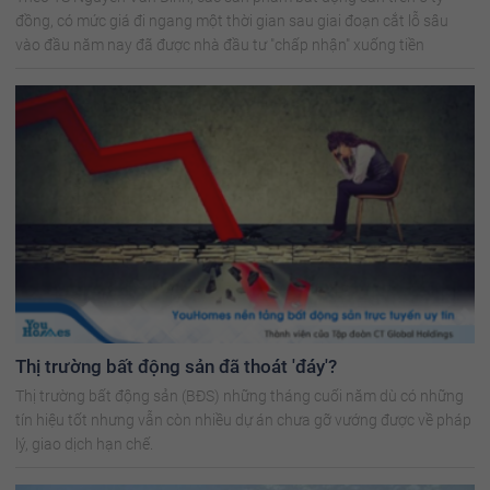
đồng, có mức giá đi ngang một thời gian sau giai đoạn cắt lỗ sâu
vào đầu năm nay đã được nhà đầu tư "chấp nhận" xuống tiền
Thị trường bất động sản đã thoát 'đáy'?
Thị trường bất động sản (BĐS) những tháng cuối năm dù có những
tín hiệu tốt nhưng vẫn còn nhiều dự án chưa gỡ vướng được về pháp
lý, giao dịch hạn chế.