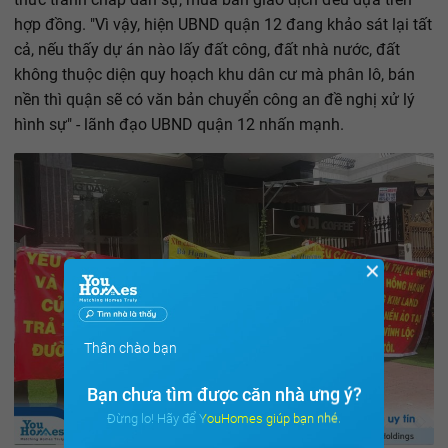
hợp đồng. "Vì vậy, hiện UBND quận 12 đang khảo sát lại tất
cả, nếu thấy dự án nào lấy đất công, đất nhà nước, đất
không thuộc diện quy hoạch khu dân cư mà phân lô, bán
nền thì quận sẽ có văn bản chuyển công an đề nghị xử lý
hình sự" - lãnh đạo UBND quận 12 nhấn mạnh.
✕
Thân chào bạn
Bạn chưa tìm được căn nhà ưng ý?
Đừng lo! Hãy để YouHomes giúp bạn nhé.