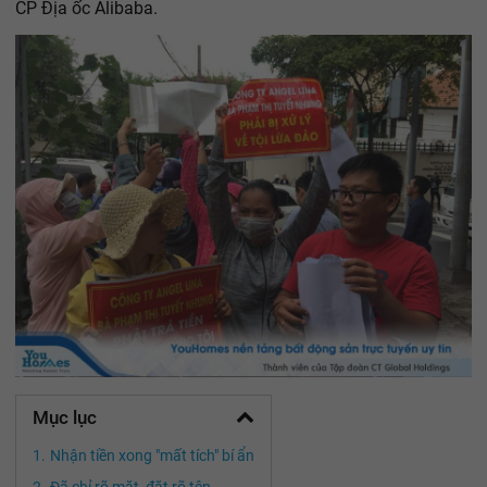
CP Địa ốc Alibaba.
Mục lục
Nhận tiền xong "mất tích" bí ẩn
Đã chỉ rõ mặt, đặt rõ tên