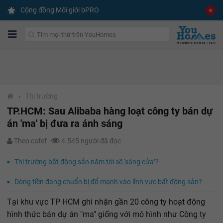
Cộng đồng Môi giới bPRO
›
Thị trường
TP.HCM: Sau Alibaba hàng loạt công ty bán dự
án 'ma' bị đưa ra ánh sáng
Theo cafef
4.545 người đã đọc
Thị trường bất động sản năm tới sẽ ‘sáng cửa’?
Dòng tiền đang chuẩn bị đổ mạnh vào lĩnh vực bất động sản?
Tại khu vực TP HCM ghi nhận gần 20 công ty hoạt động
hình thức bán dự án "ma" giống với mô hình như Công ty