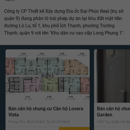
Công ty CP Thiết kế Xây dựng Địa ốc Đại Phúc Real (trụ sở
quận 9) đang phân lô trái phép dự án tại khu đất mặt tiền
đường Lò Lu, tổ 1, khu phố Ích Thạnh, phường Trường
Thạnh, quận 9 với tên "Khu dân cư cao cấp Long Phụng 1".
Bán căn hộ chung cư Căn hộ Lovera
Bán căn hộ chu
Vista
Garden
Phong Phú, Bình Chánh, Tp Hồ Chí Minh
Vĩnh Tuy, Quận Hai Bà