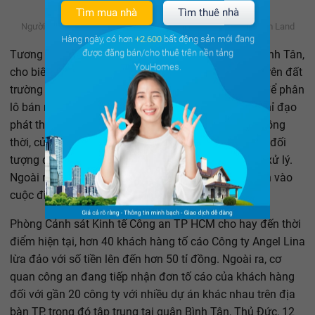
Tìm mua nhà
Tìm thuê nhà
Người dân căng băng rôn biểu tình trước của công ty Hoàng Kim Land
Hàng ngày, có hơn
+2.600
bất động sản mới đang
được đăng bán/cho thuê trên nền tảng
Tương tự, ông Lê Văn Thinh, Chủ tịch UBND quận Bình Tân,
YouHomes.
cho biết các công ty liều lĩnh đến mức tự lập dự án trên đất
trường học, đường dự phóng, công viên cây xanh… để phân
lô bán nền. "Trước thực trạng này, chúng tôi đã có chỉ đạo
phát thông báo, cắm cọc để người dân cảnh giác. Đồng
thời, cử cán bộ kiểm tra thường xuyên nếu phát hiện đối
tượng đập bỏ bảng hiệu, xịt sơn thì sẽ có biện pháp xử lý.
Ngoài ra, UBND quận đã có văn bản đề nghị công an vào
cuộc điều tra xử lý hình sự" - ông Thinh nêu.
Phòng Cảnh sát Kinh tế Công an TP HCM cho hay đến thời
điểm hiện tại, hơn 40 khách hàng tố cáo Công ty Angel Lina
lừa đảo với số tiền lên đến hơn 50 tỉ đồng. Ngoài ra, cơ
quan công an đang tiếp nhận đơn tố cáo của khách hàng
đối với gần 20 công ty với nhiều dự án khác nhau trên địa
bàn TP, trong đó tập trung tại quận Bình Tân, Thủ Đức, 12