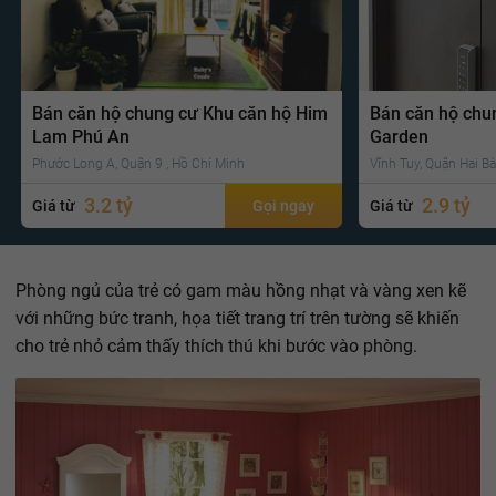
Bán căn hộ chung cư Khu căn hộ Him
Bán căn hộ chu
Lam Phú An
Garden
Phước Long A, Quận 9 , Hồ Chí Minh
Vĩnh Tuy, Quận Hai Bà
3.2 tỷ
2.9 tỷ
Giá từ
Gọi ngay
Giá từ
Phòng ngủ của trẻ có gam màu hồng nhạt và vàng xen kẽ
với những bức tranh, họa tiết trang trí trên tường sẽ khiến
cho trẻ nhỏ cảm thấy thích thú khi bước vào phòng.