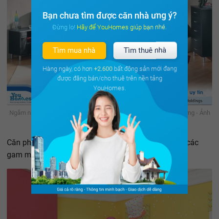
Bạn chưa tìm được căn nhà ưng ý?
Đừng lo! Hãy để YouHomes giúp bạn nhé.
Tìm mua nhà
Tìm thuê nhà
Hàng ngày, có hơn
+2.600
bất động sản mới đang
được đăng bán/cho thuê trên nền tảng
YouHomes.
Ngắm những căn phòng độc đáo cho trẻ nhỏ với gam mầu ấn tượng - Ảnh
9.
Căn phòng được thiết kế khi có sự tương phản giữa các
gam màu đỏ-đen-trắng.