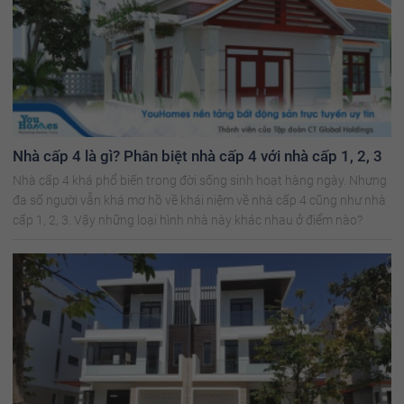
Nhà cấp 4 là gì? Phân biệt nhà cấp 4 với nhà cấp 1, 2, 3
Nhà cấp 4 khá phổ biến trong đời sống sinh hoạt hàng ngày. Nhưng
đa số người vẫn khá mơ hồ về khái niệm về nhà cấp 4 cũng như nhà
cấp 1, 2, 3. Vậy những loại hình nhà này khác nhau ở điểm nào?