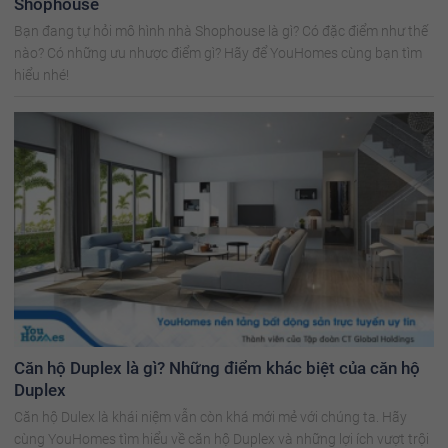
Shophouse
Bạn đang tự hỏi mô hình nhà Shophouse là gì? Có đặc điểm như thế
nào? Có những ưu nhược điểm gì? Hãy để YouHomes cùng bạn tìm
hiểu nhé!
Căn hộ Duplex là gì? Những điểm khác biệt của căn hộ
Duplex
Căn hộ Dulex là khái niệm vẫn còn khá mới mẻ với chúng ta. Hãy
cùng YouHomes tìm hiểu về căn hộ Duplex và những lợi ích vượt trội