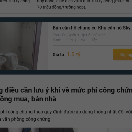
Trên 100 tỷ đồng
hợp đồng, giao dịch vượt quá 100 tỷ đồng (mức thu t
70 triệu đồng/trường hợp).
Bán căn hộ chung cư Khu căn hộ Sky
Phú Hữu, Quận 9 , Tp Hồ Chí Minh
50m²
2PN
1 WC
Tây
1.5 tỷ
Giá từ
Gọi n
 điều cần lưu ý khi về mức phí công chứ
ồng mua, bán nhà
phí công chứng theo quy định được áp dụng thống nhất đối với
à văn phòng công chứng.