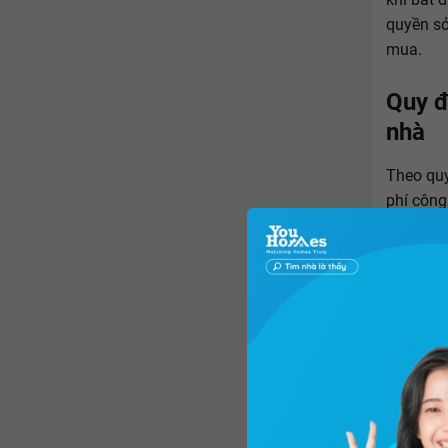
quyền sở
mua.
Quy đ
nhà
Theo quy
phí công
căn cứ t
sản như 
STT
1