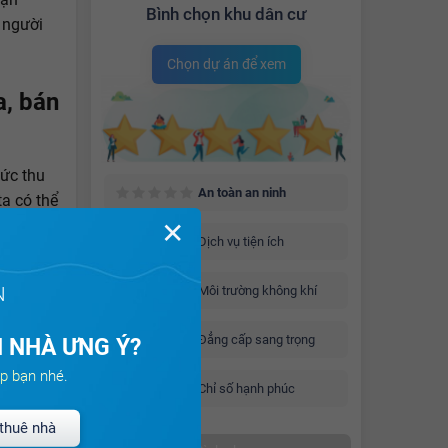
Bình chọn khu dân cư
 người
Chọn dự án để xem
, bán
ức thu
An toàn an ninh
ta có thể
rị tài
✕
Dịch vụ tiện ích
N
Môi trường không khí
Đẳng cấp sang trọng
 NHÀ ƯNG Ý?
p bạn nhé.
Chỉ số hạnh phúc
thuê nhà