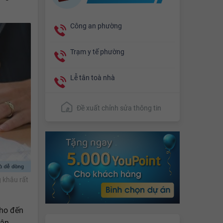
Công an phường
Trạm y tế phường
Lễ tân toà nhà
Đề xuất chỉnh sửa thông tin
 khâu rất
cho đến
hận