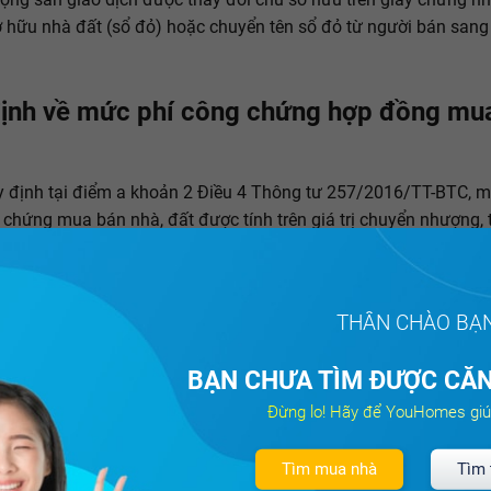
 hữu nhà đất (sổ đỏ) hoặc chuyển tên sổ đỏ từ người bán sang
ịnh về mức phí công chứng hợp đồng mua
 định tại điểm a khoản 2 Điều 4 Thông tư 257/2016/TT-BTC, m
 chứng mua bán nhà, đất được tính trên giá trị chuyển nhượng, 
heo bảng sau để nắm được về mức phí công chứng tùy theo giá t
sau:
THÂN CHÀO BẠ
Mức thu
Giá trị tài sản
hoặc giá trị hợp
BẠN CHƯA TÌM ĐƯỢC CĂN
(Đồng/ trường hợp)
đồng giao dịch
Đừng lo! Hãy để YouHomes giú
Dưới 50 triệu
50.000
Tìm mua nhà
Tìm 
đồng