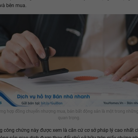
 và bên mua.
ng hợp đồng chuyển nhượng mua, bán bất động sản là một trong những
quan trọng.
 công chứng này được xem là căn cứ cơ sở pháp lý cao nhất 
động sản giao dịch được thay đổi chủ sở hữu trên giấy chứng n