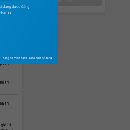
Bình chọn
ới đang được đăng
uHomes.
á trị
iá trị
iá trị
iá trị
giá trị