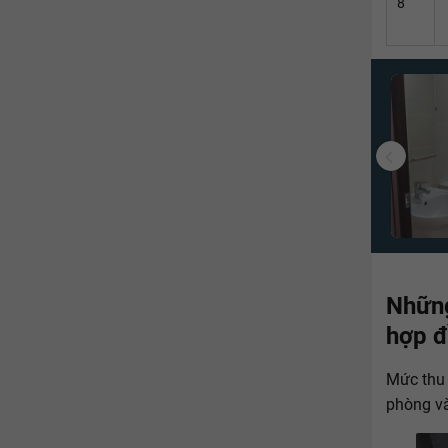
8
Những
hợp đ
Mức thu 
phòng v