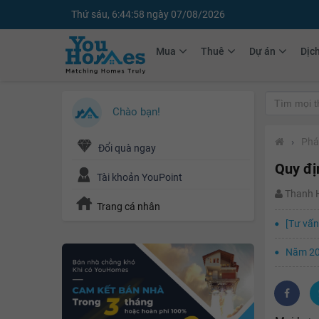
Thứ sáu, 6:45:00 ngày 07/08/2026
Mua
Thuê
Dự án
Dịc
Chào bạn!
›
Phá
Đổi quà ngay
Quy đị
Tài khoản YouPoint
Thanh
Trang cá nhân
[Tư vấn
Năm 20