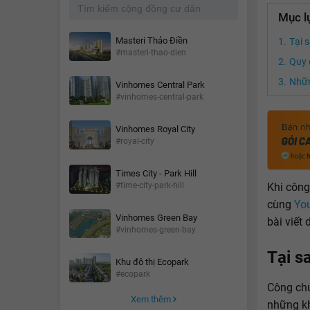
Mục l
Masteri Thảo Điền
Tại 
#masteri-thao-dien
Quy 
Nhữn
Vinhomes Central Park
#vinhomes-central-park
Vinhomes Royal City
#royal-city
Times City - Park Hill
Khi công
#time-city-park-hill
cùng
Yo
Vinhomes Green Bay
bài viết 
#vinhomes-green-bay
Tại s
Khu đô thị Ecopark
#ecopark
Công ch
Xem thêm
những kh