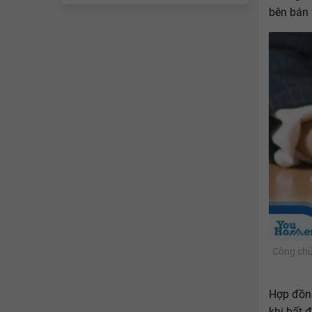
bên bán
Công chứ
Hợp đồng
khi bất 