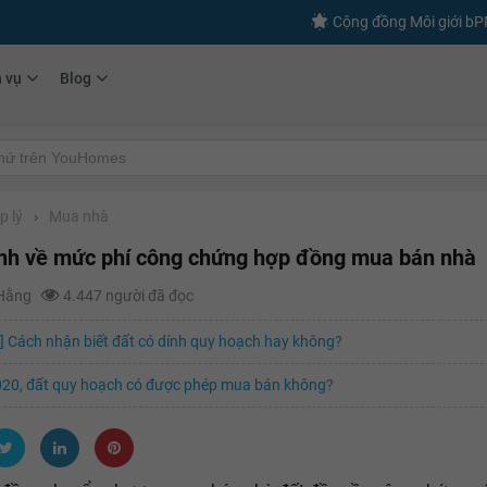
Cộng đồng Môi giới b
h vụ
Blog
p lý
›
Mua nhà
nh về mức phí công chứng hợp đồng mua bán nhà
 Hằng
4.447 người đã đọc
] Cách nhận biết đất có dính quy hoạch hay không?
20, đất quy hoạch có được phép mua bán không?