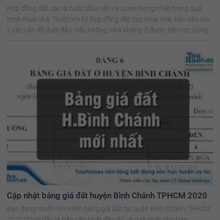
Hợp đồng đặt cọc là bước đầu tiên và quan trọng nhất trong quá
trình mua nhà. Trước khi ký hợp đồng đặt cọc mua nhà, bạn cần lưu
ý các vấn đề dưới đây. Nếu không, nhà không ở được, tiền cọc cũng
mất.
Cập nhật bảng giá đất huyện Bình Chánh TPHCM 2020
Bạn đang muốn tìm kiếm bảng giá đất tại quận Bình Chánh TPHCM
2020? Dưới đây là bản cập nhật đầy đủ và mới nhất cho bạn.