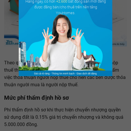
Hàng ngày, có hơn
+2.600
bất động sản mới đang
được đăng bán/cho thuê trên nền tảng
YouHomes.
Thu nhập được miễn thuế
Theo quy định, người có thu nhập phải có nghĩa vụ nộp
thuế thu nhập cá nhân. Tuy nhiên, pháp luật không cấm
việc thỏa thuận người nộp thuế cho nên các bên được thỏa
thuận người mua là người nộp thuế.
Mức phí thẩm định hồ sơ
Phí thẩm định hồ sơ khi thực hiện chuyển nhượng quyền
sử dụng đất là 0.15% giá trị chuyển nhượng và không quá
5.000.000 đồng.