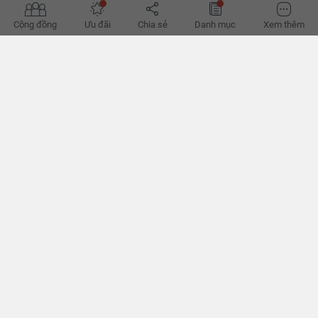
Cộng đồng
Ưu đãi
Chia sẻ
Danh mục
Xem thêm
Cập nhật bảng giá đất tại quận 2 TPHCM mới nhất năm
2020
Giá đất những cung đường nào cao nhất tại khu vực quận 2 -
TP.HCM cùng bảng giá đất quận 2 - TP.HCM cập nhật mới nhất năm
2020. Mời bạn đọc cũng theo dõi.