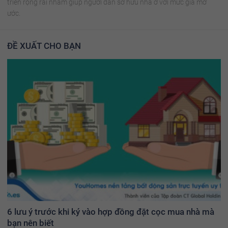
triển rộng rãi nhằm giúp người dân sở hữu nhà ở với mức giá mơ
ước.
ĐỀ XUẤT CHO BẠN
6 lưu ý trước khi ký vào hợp đồng đặt cọc mua nhà mà
bạn nên biết